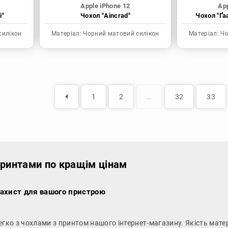
Apple iPhone 12
App
і"
Чохол "Aincrad"
Чохол "Ґа
силікон
Матеріал:
Чорний матовий силікон
Матеріал:
Чо
1
2
…
32
33
 принтами по кращім цінам
захист для вашого пристрою
гко з чохлами з принтом нашого інтернет-магазину. Якість матер