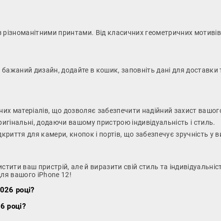
2 з різноманітними принтами. Від класичних геометричних мотиві
ь бажаний дизайн, додайте в кошик, заповніть дані для доставки 
их матеріалів, що дозволяє забезпечити надійний захист вашого 
ригінальні, додаючи вашому пристрою індивідуальність і стиль.
дкриття для камери, кнопок і портів, що забезпечує зручність у 
хистити ваш пристрій, але й виразити свій стиль та індивідуальні
для вашого iPhone 12!
2026 році?
6 році?