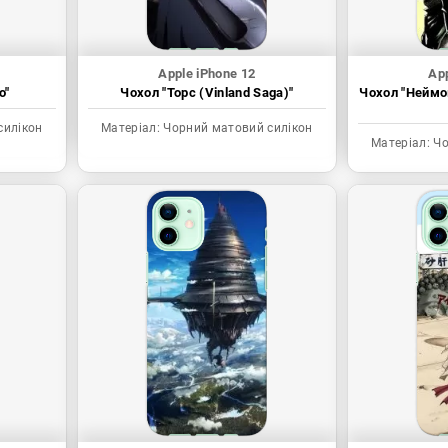
Apple iPhone 12
App
о"
Чохол "Торс (Vinland Saga)"
Чохол "Неймо
силікон
Матеріал:
Чорний матовий силікон
Матеріал:
Чо