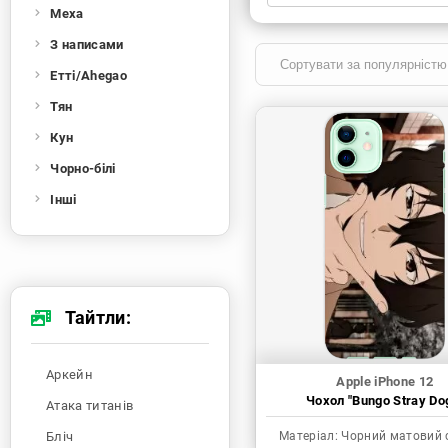
Меха
Xiaomi
Samsung
Apple
Huawei
З написами
Oppo
Realme
TECNO
ZTE
Етті/Ahegao
OnePlus
Google
Doogee
Тян
Infinix
Sony
Motorola
Кун
Чорно-білі
Інші
Тайтли:
Аркейн
Apple iPhone 12
Чохол "Bungo Stray Do
Атака титанів
Бліч
Матеріал:
Чорний матовий 