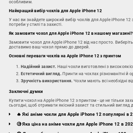
особливим.
Найкращий вибір чохлів для Apple iPhone 12
У нас ви знайдете широкий вибір чохлів для Apple iPhone 1
потреби у стилі та захисті.
Як замовити чохол для Apple iPhone 12 в нашому магазині?
Замовити чохол для Apple iPhone 12 від нас просто. Виберіт
доставимо ваш чохол прямо до дверей.
Основні переваги чохлів на Apple iPhone 12 з принтом
Надійний захист.
Наші чохли виготовлені з високоякісн
Естетичний вигляд.
Принти на чохлах різноманітні й о
Зручність використання.
Чохли мають всі необхідні ві
Заключні думки
Купити чохол на Apple iPhone 12 з принтом - це не тільки за
сьогодні, щоб отримати якісний захист та стильний вигляд 
🔥 Які аніме чохли для Apple iPhone 12 популярні в 
🧐 Яка ціна на аніме чохли для Apple iPhone 12 в 202