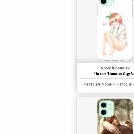
Магічна битва
Мисливець х
Мисливець
Моя академія героїв
Наруто
Неймовірні пригоди
ДжоДжо
П'ять наречених
Apple iPhone 12
Патріот Моріарті
Чохол "Накано Єцуба
Повелитель
Матеріал:
Чорний матовий 
Реінкарнація
безробітного: Історія
про пригоди в
іншому світі
Родина Шпигунів
Сага про Вінланд
Сворд Арт Онлайн