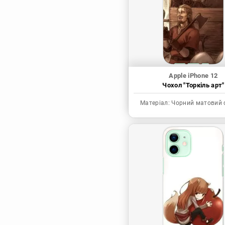
Синя в’язниця
Скейт: Безкінечність
Токійські месники
Ця фарфорова
лялечка закохалася
Apple iPhone 12
Чохол "Торкіль арт"
Матеріал:
Чорний матовий 