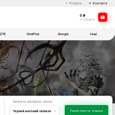
Розділи
Контакти
0
₴
Про компанію
@dikocase
0 товарів
Доставка та оплата
@dikocase
Обмін та повернення
ZTE
OnePlus
Google
Інші
Блог
Змінити матеріал чохла:
Переглянути товари
Чорний матовий силікон