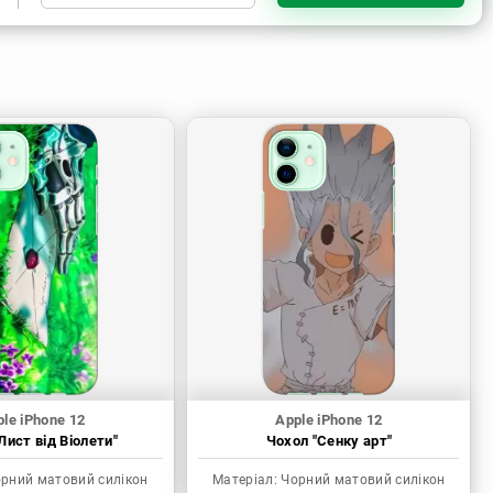
Чорний матовий силікон
Прозорий силікон
Прозорий матовий силікон
le iPhone 12
Apple iPhone 12
Лист від Віолети"
Чохол "Сенку арт"
рний матовий силікон
Матеріал:
Чорний матовий силікон