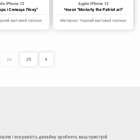
le iPhone 12
Apple iPhone 12
ара і Селеще Піску"
Чохол "Moriarty the Patriot art"
рний матовий силікон
Матеріал:
Чорний матовий силікон
34
35
іалів і яскравість дизайну зроблять ваш пристрій