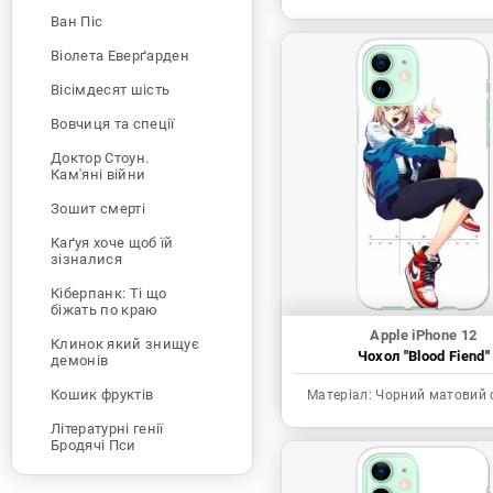
Ван Піс
Віолета Еверґарден
Вісімдесят шість
Вовчиця та спеції
Доктор Стоун.
Кам'яні війни
Зошит смерті
Каґуя хоче щоб їй
зізналися
Кіберпанк: Ті що
біжать по краю
Apple iPhone 12
Клинок який знищує
Чохол "Blood Fiend"
демонів
Кошик фруктів
Матеріал:
Чорний матовий 
Літературні генії
Бродячі Пси
Людина-бензопила