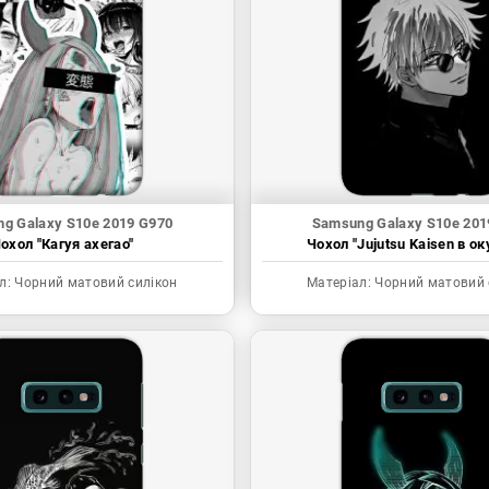
g Galaxy S10e 2019 G970
Samsung Galaxy S10e 201
охол "Кагуя ахегао"
Чохол "Jujutsu Kaisen в ок
л:
Чорний матовий силікон
Матеріал:
Чорний матовий 