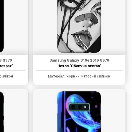
9 G970
Samsung Galaxy S10e 2019 G970
улярах"
Чохол "Обличчя ахегао"
силікон
Матеріал:
Чорний матовий силікон