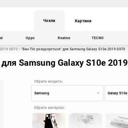
Чохли
Картини
ei
Oppo
Realme
TECNO
 2019 G970
"Ван Піс розшукується"
для Samsung Galaxy S10e 2019 G970
 для Samsung Galaxy S10e 201
Обрати модель:
Samsung
Galaxy S10e
Xiaomi
Samsung
Обрати матеріал:
Apple
Huawei
Oppo
Realme
TECNO
ZTE
OnePlus
Google
Doogee