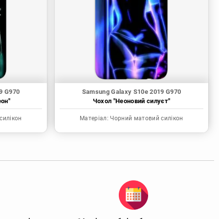
9 G970
Samsung Galaxy S10e 2019 G970
еон"
Чохол "Неоновий силуєт"
силікон
Матеріал:
Чорний матовий силікон