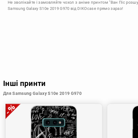
Не зволікайте і замовляйте чохол з аніме принтом "Ван Піс розш
Samsung Galaxy S10e 2019 G970 від DIKOcase прямо зараз!
Інші принти
Для Samsung Galaxy S10e 2019 G970