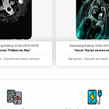
g Galaxy S10e 2019 G970
Samsung Galaxy S10e 201
охол "Рибки Інь Янь"
Чохол "Кагуя ахегао н
л:
Чорний матовий силікон
Матеріал:
Чорний матовий 