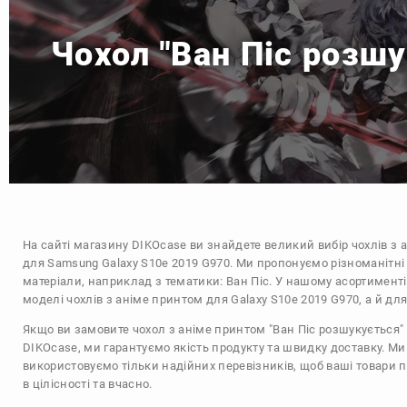
Чохол "Ван Піс розш
На сайті магазину
DIKOcase
ви знайдете великий вибір чохлів з 
для Samsung Galaxy S10e 2019 G970. Ми пропонуємо різноманітні
матеріали, наприклад з тематики:
Ван Піс
. У нашому асортименті
моделі чохлів з аніме принтом для Galaxy S10e 2019 G970, а й дл
Якщо ви замовите чохол з аніме принтом "Ван Піс розшукується" 
DIKOcase, ми гарантуємо якість продукту та швидку доставку. Ми
використовуємо тільки надійних перевізників, щоб ваші товари 
в цілісності та вчасно.