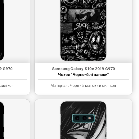
9 G970
Samsung Galaxy S10e 2019 G970
"
Чохол "Чорно-білі написи"
силікон
Матеріал:
Чорний матовий силікон