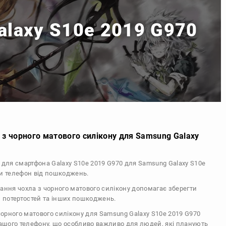
alaxy S10e 2019 G970
 з чорного матового силікону для Samsung Galaxy
л для смартфона Galaxy S10e 2019 G970 для Samsung Galaxy S10e
и телефон від пошкоджень.
тання чохла з чорного матового силікону допомагає зберегти
, потертостей та інших пошкоджень.
 чорного матового силікону для Samsung Galaxy S10e 2019 G970
вашого телефону, що особливо важливо для людей, які планують