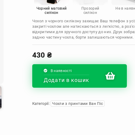
Infinix
Sony
Motorola
Чорний матовий
Прозорий
Не в наявн
силікон
силікон
Чохол з чорного силікону захищає Ваш телефон з усіх
закриті чохлом але натискаються з легкістю, а роз
відкритими для зручного доступу до них. Друк зобр
задню частину чохла, борти залишаються чорними.
430
₴
В наявності
Додати в кошик
Категорії:
Чохли з принтами Ван Піс