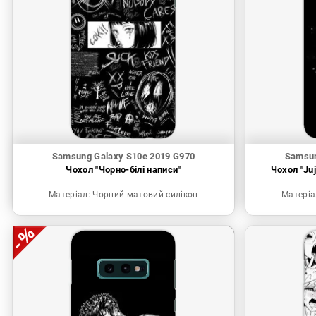
Samsung Galaxy S10e 2019 G970
Samsun
Чохол "Чорно-білі написи"
Чохол "Juj
Матеріал:
Чорний матовий силікон
Матеріа