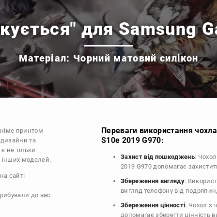
укується" для Samsung G
Матеріал: Чорний матовий силікон
Переваги використання чохла
аніме принтом
S10e 2019 G970:
 дизайни та
 є не тільки
Захист від пошкоджень
: Чохо
я інших моделей.
2019 G970 допомагає захистит
на сайті
Збереження вигляду
: Викорис
вигляд телефону від подряпин
прибували до вас
Збереження цінності
: Чохол з
допомагає зберегти цінність 