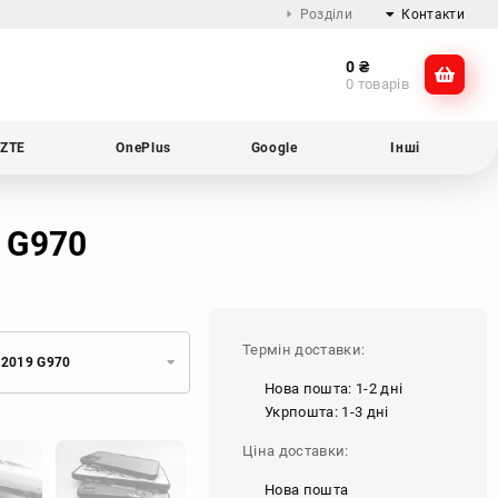
Розділи
Контакти
0
₴
Про компанію
@dikocase
0 товарів
Доставка та оплата
@dikocase
Обмін та повернення
ZTE
OnePlus
Google
Інші
Блог
9 G970
Термін доставки:
 2019 G970
Нова пошта: 1-2 дні
Укрпошта: 1-3 дні
Ціна доставки:
Нова пошта