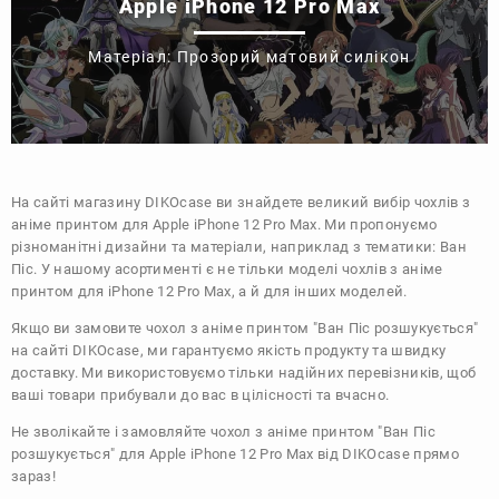
Apple iPhone 12 Pro Max
Матеріал: Прозорий матовий силікон
На сайті магазину
DIKOcase
ви знайдете великий вибір чохлів з
аніме принтом для Apple iPhone 12 Pro Max. Ми пропонуємо
різноманітні дизайни та матеріали, наприклад з тематики:
Ван
Піс
. У нашому асортименті є не тільки моделі чохлів з аніме
принтом для iPhone 12 Pro Max, а й для інших моделей.
Якщо ви замовите чохол з аніме принтом "Ван Піс розшукується"
на сайті DIKOcase, ми гарантуємо якість продукту та швидку
доставку. Ми використовуємо тільки надійних перевізників, щоб
ваші товари прибували до вас в цілісності та вчасно.
Не зволікайте і замовляйте чохол з аніме принтом "Ван Піс
розшукується" для Apple iPhone 12 Pro Max від DIKOcase прямо
зараз!