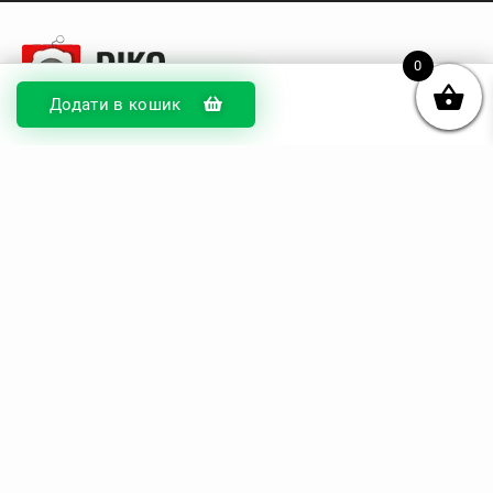
0
Додати в кошик
© DIKOcase 2026
ФОП Карпенко Альона Андріївна
Розділи
Про компанію
Доставка та оплата
Обмін та повернення
Блог
Купити чохли з чорного силікону