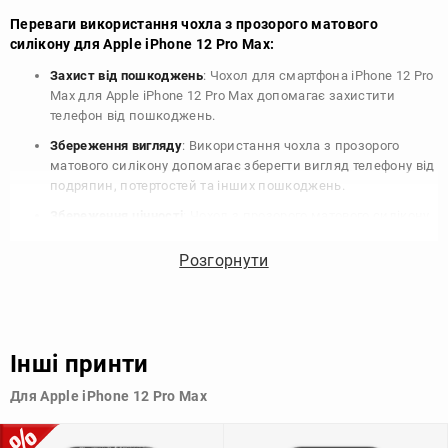
Переваги використання чохла з прозорого матового
силікону для Apple iPhone 12 Pro Max:
Захист від пошкоджень
: Чохол для смартфона iPhone 12 Pro
Max для Apple iPhone 12 Pro Max допомагає захистити
телефон від пошкоджень.
Збереження вигляду
: Використання чохла з прозорого
матового силікону допомагає зберегти вигляд телефону від
подряпин, потертостей та інших пошкоджень.
Збереження цінності
: Чохол з прозорого матового силікону
для Apple iPhone 12 Pro Max допомагає зберегти цінність
вашого телефону, що особливо важливо для людей, які
Розгорнути
планують продати свій пристрій в майбутньому.
Варіативність дизайну
: Наявність великого вибору чохлів
для Apple iPhone 12 Pro Max з прозорого матового силікону
дозволяє підібрати той, що найбільше відповідає вашому
Інші принти
стилю та особистому смаку.
Для Apple iPhone 12 Pro Max
Узагалі, чохол для телефону - це дуже корисний аксесуар, який
допомагає захистити ваш пристрій, зберегти його цінність і
додати зручності в користуванні.