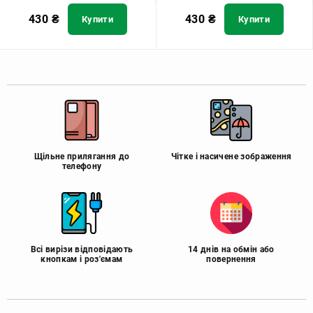
430
₴
430
₴
Купити
Купити
Щільне прилягання до
Чітке і насичене зображення
телефону
Всі вирізи відповідають
14 днів на обмін або
кнопкам і роз'ємам
повернення