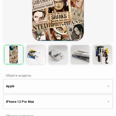
Обрати модель:
Apple
Xiaomi
Samsung
Apple
iPhone 12 Pro Max
Huawei
Oppo
Realme
TECNO
ZTE
OnePlus
Google
Обрати матеріал: