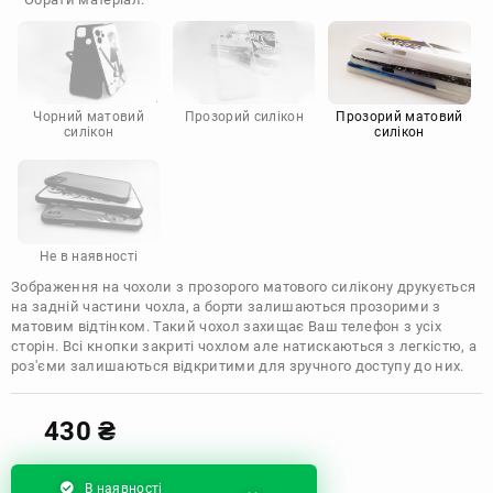
Doogee
Infinix
Sony
Motorola
Чорний матовий
Прозорий силікон
Прозорий матовий
силікон
силікон
Не в наявності
Зображення на чохоли з прозорого матового силікону друкується
на задній частини чохла, а борти залишаються прозорими з
матовим відтінком. Такий чохол захищає Ваш телефон з усіх
сторін. Всі кнопки закриті чохлом але натискаються з легкістю, а
роз'єми залишаються відкритими для зручного доступу до них.
430
₴
В наявності