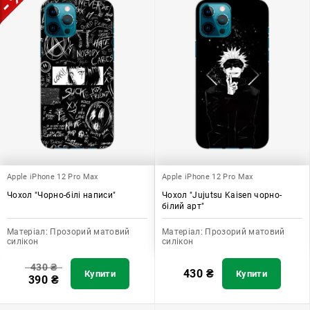
Apple iPhone 12 Pro Max
Apple iPhone 12 Pro Max
Чохол "Чорно-білі написи"
Чохол "Jujutsu Kaisen чорно-
білий арт"
Матеріал:
Прозорий матовий
Матеріал:
Прозорий матовий
силікон
силікон
430
₴
430
₴
Купити
Купити
390
₴