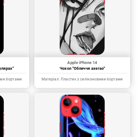
Apple iPhone 14
улярах"
Чохол "Обличчя ахегао"
ими бортами
Матеріал:
Пластик з силіконовими бортами