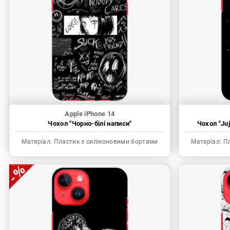
Apple iPhone 14
Чохол "Чорно-білі написи"
Чохол "Juj
Матеріал:
Пластик з силіконовими бортами
Матеріал:
Пл