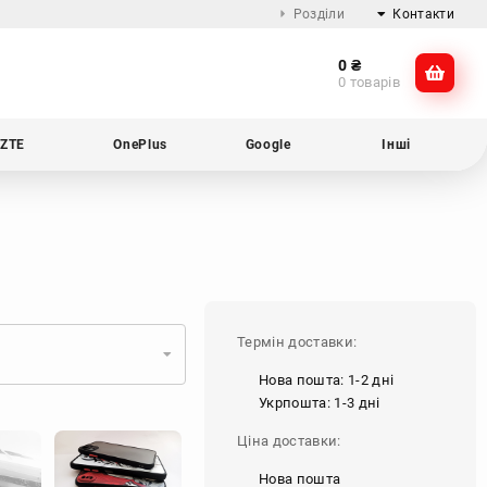
Розділи
Контакти
0
₴
Про компанію
@dikocase
0 товарів
Доставка та оплата
@dikocase
Обмін та повернення
ZTE
OnePlus
Google
Інші
Блог
Термін доставки:
Нова пошта: 1-2 дні
Укрпошта: 1-3 дні
Ціна доставки:
Нова пошта