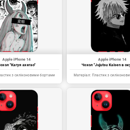
Apple iPhone 14
Apple iPhone 14
охол "Кагуя ахегао"
Чохол "Jujutsu Kaisen в ок
астик з силіконовими бортами
Матеріал:
Пластик з силіконов