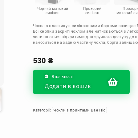
Infinix
Sony
Motorola
Чорний матовий
Прозорий
Прозор
силікон
силікон
матовий си
Чохол з пластику з силіконовими бортами захищає Ва
Всі кнопки закриті чохлом але натискаються з легкі
залишаються відкритими для зручного доступу до н
наноситься на задню частину чохла, борти залиша
530
₴
В наявності
Додати в кошик
Категорії:
Чохли з принтами Ван Піс