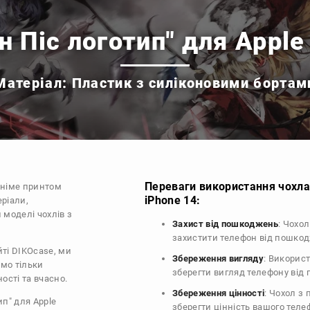
н Піс логотип" для Apple
Матеріал: Пластик з силіконовими бортам
Переваги використання чохла
аніме принтом
iPhone 14:
еріали,
 моделі чохлів з
Захист від пошкоджень
: Чохо
захистити телефон від пошко
йті DIKOcase, ми
Збереження вигляду
: Викорис
ємо тільки
зберегти вигляд телефону від
ості та вчасно.
Збереження цінності
: Чохол з
ип" для Apple
зберегти цінність вашого тел