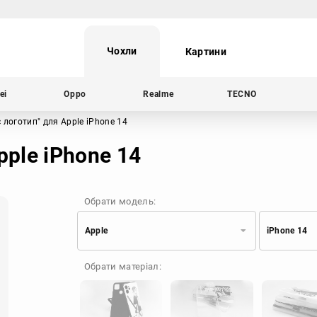
Чохли
Картини
ei
Oppo
Realme
TECNO
с логотип"
для Apple iPhone 14
pple iPhone 14
Обрати модель:
Apple
iPhone 14
Xiaomi
Samsung
Обрати матеріал:
Apple
Huawei
Oppo
Realme
TECNO
ZTE
OnePlus
Google
Doogee