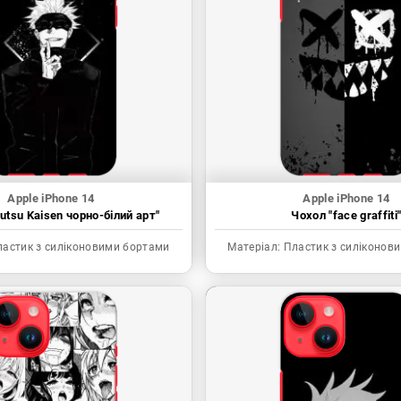
Apple iPhone 14
Apple iPhone 14
utsu Kaisen чорно-білий арт"
Чохол "face graffiti
астик з силіконовими бортами
Матеріал:
Пластик з силіконов