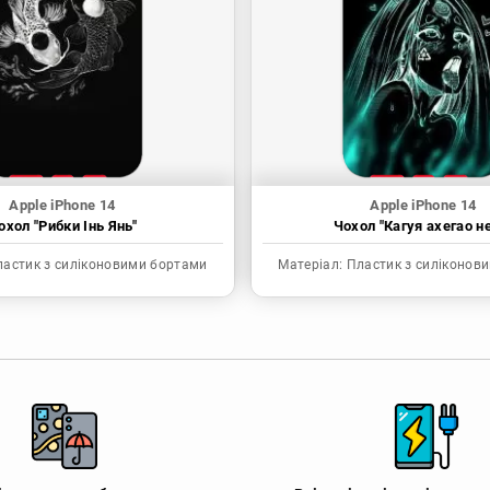
Apple iPhone 14
Apple iPhone 14
охол "Рибки Інь Янь"
Чохол "Кагуя ахегао н
астик з силіконовими бортами
Матеріал:
Пластик з силіконов