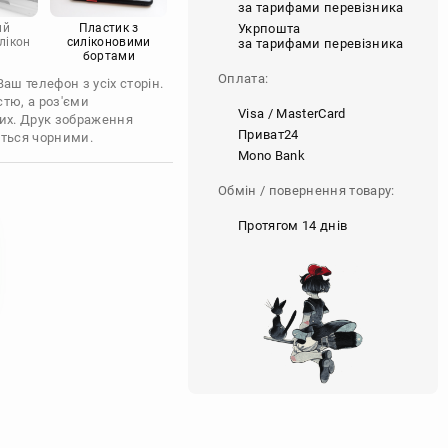
за тарифами перевізника
Укрпошта
ий
Пластик з
лікон
силіконовими
за тарифами перевізника
бортами
Оплата:
ш телефон з усіх сторін.
стю, а роз'єми
Visa / MasterCard
их. Друк зображення
Приват24
ються чорними.
Mono Bank
Обмін / повернення товару:
Протягом 14 днів