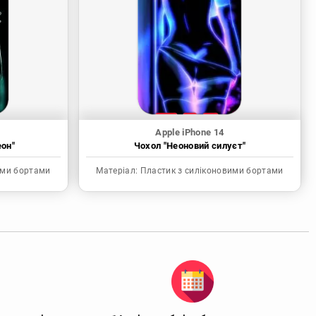
Apple iPhone 14
еон"
Чохол "Неоновий силуєт"
ими бортами
Матеріал:
Пластик з силіконовими бортами