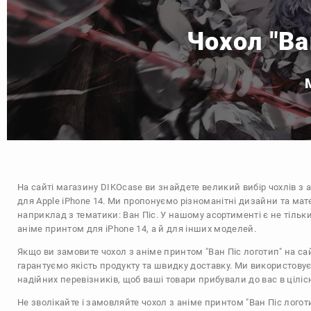
Чохол "Ва
На сайті магазину
DIKOcase
ви знайдете великий вибір чохлів з 
для Apple iPhone 14. Ми пропонуємо різноманітні дизайни та мат
наприклад з тематики:
Ван Піс
. У нашому асортименті є не тільки
аніме принтом для iPhone 14, а й для інших моделей.
Якщо ви замовите чохол з аніме принтом "Ван Піс логотип" на са
гарантуємо якість продукту та швидку доставку. Ми використову
надійних перевізників, щоб ваші товари прибували до вас в цілісн
Не зволікайте і замовляйте чохол з аніме принтом "Ван Піс логот