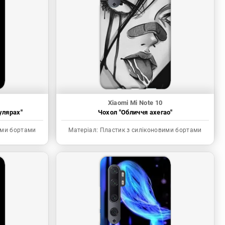
Xiaomi Mi Note 10
улярах"
Чохол "Обличчя ахегао"
ими бортами
Матеріал:
Пластик з силіконовими бортами