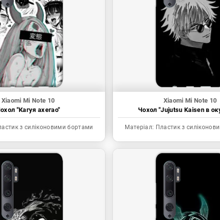
Xiaomi Mi Note 10
Xiaomi Mi Note 10
охол "Кагуя ахегао"
Чохол "Jujutsu Kaisen в ок
астик з силіконовими бортами
Матеріал:
Пластик з силіконов