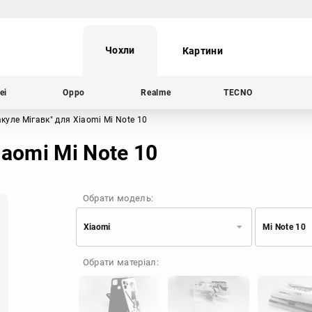
Чохли
Картини
ei
Oppo
Realme
TECNO
акуле Мігавк"
для Xiaomi Mi Note 10
iaomi Mi Note 10
Обрати модель:
Xiaomi
Mi Note 10
Xiaomi
Samsung
Обрати матеріал:
Apple
Huawei
Oppo
Realme
TECNO
ZTE
OnePlus
Google
Doogee