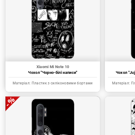
Xiaomi Mi Note 10
Чохол "Чорно-білі написи"
Чохол "Juj
Матеріал:
Пластик з силіконовими бортами
Матеріал:
Пл