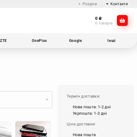
Розділи
Контакти
0
₴
Про компанію
@dikocase
0 товарів
Доставка та оплата
@dikocase
Обмін та повернення
ZTE
OnePlus
Google
Інші
Блог
Термін доставки:
Нова пошта: 1-2 дні
Укрпошта: 1-3 дні
Ціна доставки:
Нова пошта