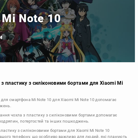
 Mi Note 10
и
з пластику з силіконовими бортами для Xiaomi Mi
л для смартфона Mi Note 10 для Xiaomi Mi Note 10 допомагає
джень.
тання чохла з пластику з силіконовими бортами допомагає
 подряпин, потертостей та інших пошкоджень.
 пластику з силіконовими бортами для Xiaomi Mi Note 10
вашого телефону, що особливо важливо для людей, які планують