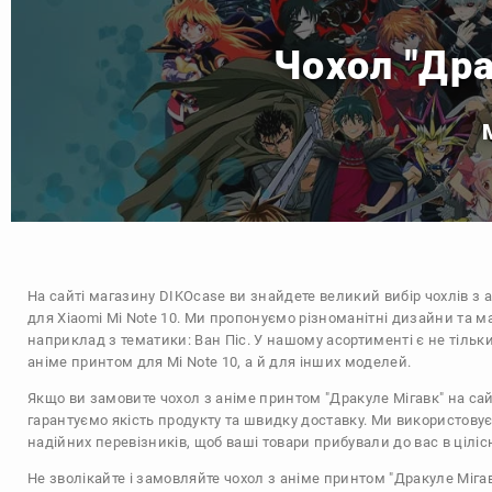
Чохол "Дра
На сайті магазину
DIKOcase
ви знайдете великий вибір чохлів з 
для Xiaomi Mi Note 10. Ми пропонуємо різноманітні дизайни та ма
наприклад з тематики:
Ван Піс
. У нашому асортименті є не тільки
аніме принтом для Mi Note 10, а й для інших моделей.
Якщо ви замовите чохол з аніме принтом "Дракуле Мігавк" на сай
гарантуємо якість продукту та швидку доставку. Ми використову
надійних перевізників, щоб ваші товари прибували до вас в цілісн
Не зволікайте і замовляйте чохол з аніме принтом "Дракуле Мігав