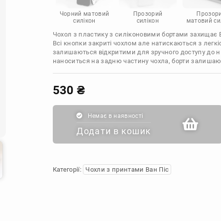
Infinix
Sony
Motorola
Чорний матовий
Прозорий
Прозор
силікон
силікон
матовий си
Чохол з пластику з силіконовими бортами захищає Ва
Всі кнопки закриті чохлом але натискаються з легкі
залишаються відкритими для зручного доступу до н
наноситься на задню частину чохла, борти залиша
530
₴
Немає в наявності
Додати в кошик
Категорії:
Чохли з принтами Ван Піс