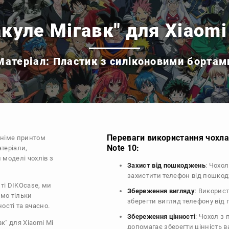
куле Мігавк" для Xiaomi
Матеріал: Пластик з силіконовими бортам
Переваги використання чохла 
аніме принтом
Note 10:
теріали,
 моделі чохлів з
Захист від пошкоджень
: Чохо
захистити телефон від пошко
ті DIKOcase, ми
Збереження вигляду
: Викорис
ємо тільки
зберегти вигляд телефону від
ості та вчасно.
Збереження цінності
: Чохол з
к" для Xiaomi Mi
допомагає зберегти цінність 