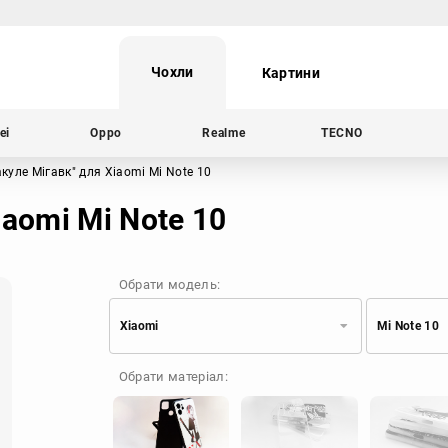
Чохли
Картини
ei
Oppo
Realme
TECNO
акуле Мігавк"
для Xiaomi Mi Note 10
iaomi Mi Note 10
Обрати модель:
Xiaomi
Mi Note 10
Xiaomi
Samsung
Обрати матеріал:
Apple
Huawei
Oppo
Realme
TECNO
ZTE
OnePlus
Google
Doogee