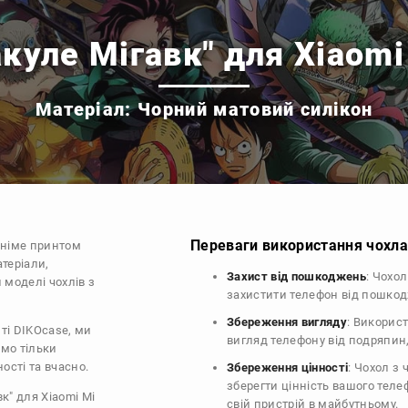
куле Мігавк" для Xiaomi
Матеріал: Чорний матовий силікон
Переваги використання чохла 
аніме принтом
теріали,
Захист від пошкоджень
: Чохо
 моделі чохлів з
захистити телефон від пошко
Збереження вигляду
: Викорис
ті DIKOcase, ми
вигляд телефону від подряпин
ємо тільки
ості та вчасно.
Збереження цінності
: Чохол з
зберегти цінність вашого тел
к" для Xiaomi Mi
свій пристрій в майбутньому.