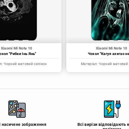
Xiaomi Mi Note 10
Xiaomi Mi Note 10
охол "Рибки Інь Янь"
Чохол "Кагуя ахегао н
л:
Чорний матовий силікон
Матеріал:
Чорний матовий 
 і насичене зображення
Всі вирізи відповідають 