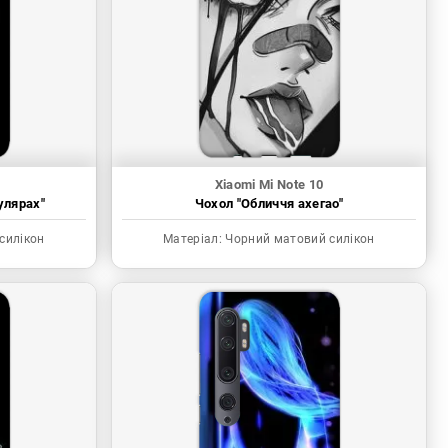
Xiaomi Mi Note 10
улярах"
Чохол "Обличчя ахегао"
силікон
Матеріал:
Чорний матовий силікон