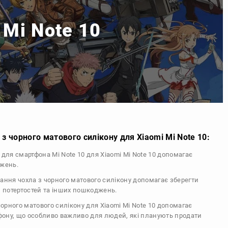
 Mi Note 10
з чорного матового силікону для Xiaomi Mi Note 10:
л для смартфона Mi Note 10 для Xiaomi Mi Note 10 допомагає
джень.
тання чохла з чорного матового силікону допомагає зберегти
, потертостей та інших пошкоджень.
 чорного матового силікону для Xiaomi Mi Note 10 допомагає
ефону, що особливо важливо для людей, які планують продати