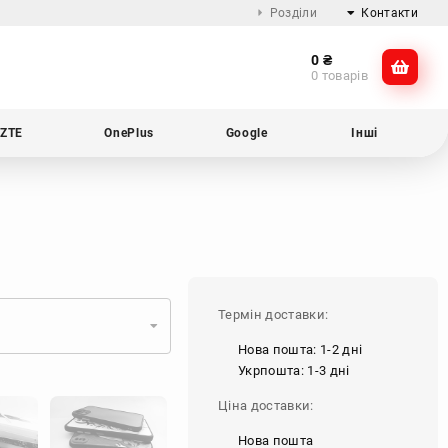
Розділи
Контакти
0
₴
Про компанію
@dikocase
0 товарів
Доставка та оплата
@dikocase
Обмін та повернення
ZTE
OnePlus
Google
Інші
Блог
Термін доставки:
Нова пошта: 1-2 дні
Укрпошта: 1-3 дні
Ціна доставки:
Нова пошта