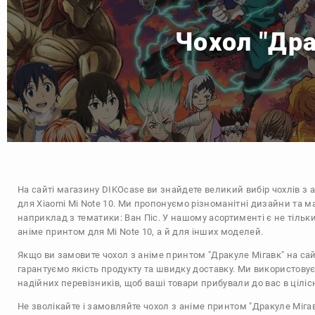
Чохол "Дра
На сайті магазину
DIKOcase
ви знайдете великий вибір чохлів з 
для Xiaomi Mi Note 10. Ми пропонуємо різноманітні дизайни та ма
наприклад з тематики:
Ван Піс
. У нашому асортименті є не тільки
аніме принтом для Mi Note 10, а й для інших моделей.
Якщо ви замовите чохол з аніме принтом "Дракуле Мігавк" на сай
гарантуємо якість продукту та швидку доставку. Ми використову
надійних перевізників, щоб ваші товари прибували до вас в цілісн
Не зволікайте і замовляйте чохол з аніме принтом "Дракуле Мігав