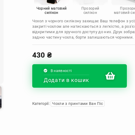
Infinix
Sony
Motorola
Чорний матовий
Прозорий
Прозор
силікон
силікон
матовий си
Чохол з чорного силікону захищає Ваш телефон з усіх
закриті чохлом але натискаються з легкістю, а роз
відкритими для зручного доступу до них. Друк зобр
задню частину чохла, борти залишаються чорними.
430
₴
В наявності
Додати в кошик
Категорії:
Чохли з принтами Ван Піс