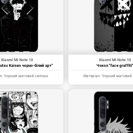
Xiaomi Mi Note 10
Xiaomi Mi Note 10
utsu Kaisen чорно-білий арт"
Чохол "face graffiti
л:
Чорний матовий силікон
Матеріал:
Чорний матовий 