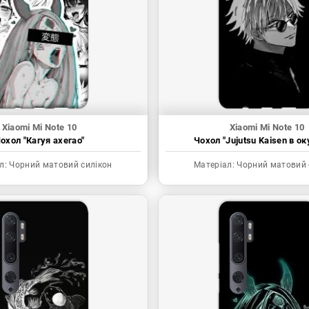
Xiaomi Mi Note 10
Xiaomi Mi Note 10
охол "Кагуя ахегао"
Чохол "Jujutsu Kaisen в ок
л:
Чорний матовий силікон
Матеріал:
Чорний матовий 