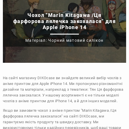
Чохол "Marin Kitagawa /Ця
фарфорова лялечка закохалася" для
Apple iPhone 14
Матеріал: Чорний матовий силікон
На сайті магазину
DIKOcase
ви знайдете великий вибір чохлів з
аніме принтом для Apple iPhone 14. Ми пропонуємо різноманітні
дизайни та матеріали, наприклад з тематики:
Тян
Ця фарфорова
лялечка закохалася
. У нашому асортименті є не тільки моделі
чохлів з аніме принтом для iPhone 14, а й для інших моделей.
Якщо ви замовите чохол з аніме принтом "Marin Kitagawa /Ця
фарфорова лялечка закохалася" на сайті DIKOcase, ми
гарантуємо якість продукту та швидку доставку. Ми
використовуємо тільки надійних перевізників, щоб ваші товари