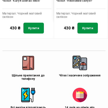
Чохол "Кагуя ахегао неон"
Чохол "Неоновий силуєт"
Матеріал:
Чорний матовий
Матеріал:
Чорний матовий
силікон
силікон
430
₴
430
₴
Купити
Купити
Щільне прилягання до
Чітке і насичене зображення
телефону
Всі вирізи відповідають
14 днів на обмін або