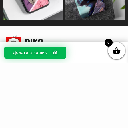
0
Додати в кошик
© DIKOcase 2026
ФОП Карпенко Альона Андріївна
Розділи
Про компанію
Доставка та оплата