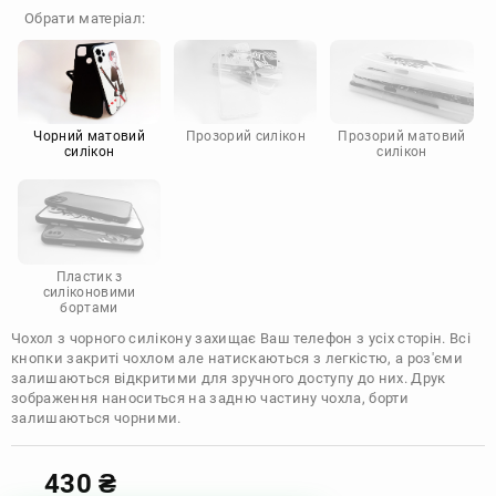
OnePlus
Google
Обрати матеріал:
Doogee
Infinix
Sony
Motorola
Чорний матовий
Прозорий силікон
Прозорий матовий
силікон
силікон
Пластик з
силіконовими
бортами
Чохол з чорного силікону захищає Ваш телефон з усіх сторін. Всі
кнопки закриті чохлом але натискаються з легкістю, а роз'єми
залишаються відкритими для зручного доступу до них. Друк
зображення наноситься на задню частину чохла, борти
залишаються чорними.
430
₴