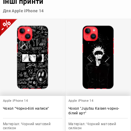
Інші принти
підібрати той, що найбільше відповідає вашому стилю та
особистому смаку.
Для Apple iPhone 14
Узагалі, чохол для телефону - це дуже корисний аксесуар, який
допомагає захистити ваш пристрій, зберегти його цінність і
додати зручності в користуванні.
Apple iPhone 14
Apple iPhone 14
Чохол "Чорно-білі написи"
Чохол "Jujutsu Kaisen чорно-
білий арт"
Матеріал:
Чорний матовий
Матеріал:
Чорний матовий
силікон
силікон