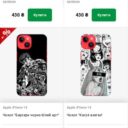
силікон
силікон
430
₴
430
₴
Купити
Купити
Apple iPhone 14
Apple iPhone 14
Чохол "Берсерк чорно-білий арт"
Чохол "Кагуя ахегао"