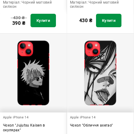
Матеріал:
Чорний матовий
Матеріал:
Чорний матовий
силікон
силікон
430
₴
430
₴
Купити
Купити
390
₴
Apple iPhone 14
Apple iPhone 14
Чохол "Jujutsu Kaisen в
Чохол "Обличчя ахегао"
окулярах"