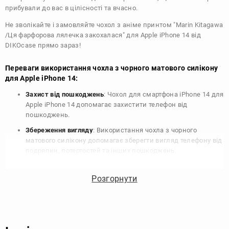
прибували до вас в цілісності та вчасно.
Не зволікайте і замовляйте чохол з аніме принтом "Marin Kitagawa
/Ця фарфорова лялечка закохалася" для Apple iPhone 14 від
DIKOcase прямо зараз!
Переваги використання чохла з чорного матового силікону
для Apple iPhone 14:
Захист від пошкоджень
: Чохол для смартфона iPhone 14 для
Apple iPhone 14 допомагає захистити телефон від
пошкоджень.
Збереження вигляду
: Використання чохла з чорного
матового силікону допомагає зберегти вигляд телефону від
подряпин, потертостей та інших пошкоджень.
Збереження цінності
: Чохол з чорного матового силікону
для Apple iPhone 14 допомагає зберегти цінність вашого
Розгорнути
телефону, що особливо важливо для людей, які планують
продати свій пристрій в майбутньому.
Варіативність дизайну
: Наявність великого вибору чохлів
для Apple iPhone 14 з чорного матового силікону дозволяє