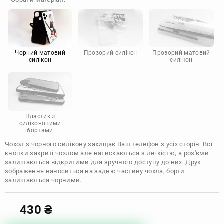
Doogee
Infinix
Sony
Motorola
Чорний матовий
Прозорий силікон
Прозорий матовий
силікон
силікон
Пластик з
силіконовими
бортами
Чохол з чорного силікону захищає Ваш телефон з усіх сторін. Всі
кнопки закриті чохлом але натискаються з легкістю, а роз'єми
залишаються відкритими для зручного доступу до них. Друк
зображення наноситься на задню частину чохла, борти
залишаються чорними.
430
₴