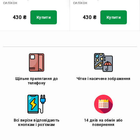
силікон
силікон
430
₴
430
₴
Купити
Купити
Щільне прилягання до
Чітке і насичене зображення
телефону
Всі вирізи відповідають
14 днів на обмін або
кнопкам і роз'ємам
повернення