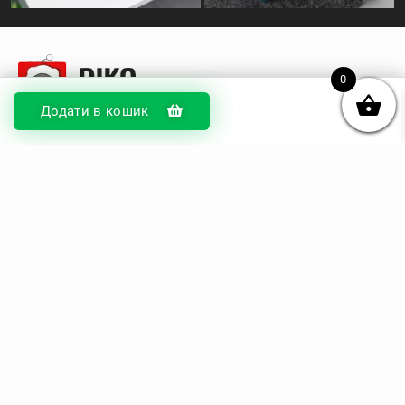
0
Додати в кошик
© DIKOcase 2026
ФОП Карпенко Альона Андріївна
Розділи
Про компанію
Доставка та оплата
Обмін та повернення
Блог