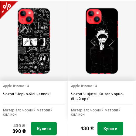
Apple iPhone 14
Apple iPhone 14
Чохол "Чорно-білі написи"
Чохол "Jujutsu Kaisen чорно-
білий арт"
Матеріал:
Чорний матовий
Матеріал:
Чорний матовий
силікон
силікон
430
₴
430
₴
Купити
Купити
390
₴