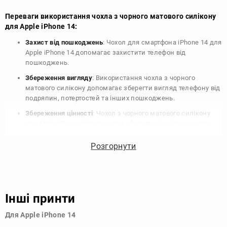
Переваги використання чохла з чорного матового силікону
для Apple iPhone 14:
Захист від пошкоджень
: Чохол для смартфона iPhone 14 для
Apple iPhone 14 допомагає захистити телефон від
пошкоджень.
Збереження вигляду
: Використання чохла з чорного
матового силікону допомагає зберегти вигляд телефону від
подряпин, потертостей та інших пошкоджень.
Збереження цінності
: Чохол з чорного матового силікону
для Apple iPhone 14 допомагає зберегти цінність вашого
телефону, що особливо важливо для людей, які планують
продати свій пристрій в майбутньому.
Розгорнути
Варіативність дизайну
: Наявність великого вибору чохлів
для Apple iPhone 14 з чорного матового силікону дозволяє
підібрати той, що найбільше відповідає вашому стилю та
особистому смаку.
Інші принти
Узагалі, чохол для телефону - це дуже корисний аксесуар, який
Для Apple iPhone 14
допомагає захистити ваш пристрій, зберегти його цінність і
додати зручності в користуванні.