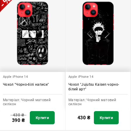
Apple iPhone 14
Apple iPhone 14
Чохол "Чорно-білі написи"
Чохол "Jujutsu Kaisen чорно-
білий арт"
Матеріал:
Чорний матовий
Матеріал:
Чорний матовий
силікон
силікон
430
₴
430
₴
Купити
Купити
390
₴