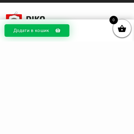
0
Додати в кошик
© DIKOcase 2026
ФОП Карпенко Альона Андріївна
Розділи
Про компанію
Доставка та оплата
Обмін та повернення
Блог
Купити чохли з чорного силікону