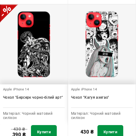
Apple iPhone 14
Apple iPhone 14
Чохол "Берсерк чорно-білий арт"
Чохол "Кагуя ахегао"
Матеріал:
Чорний матовий
Матеріал:
Чорний матовий
силікон
силікон
430
₴
430
₴
Купити
Купити
390
₴