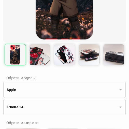
Обрати модель:
Apple
Xiaomi
Samsung
Apple
iPhone 14
Huawei
Oppo
Realme
TECNO
ZTE
OnePlus
Google
Обрати матеріал:
Doogee
Infinix
Sony