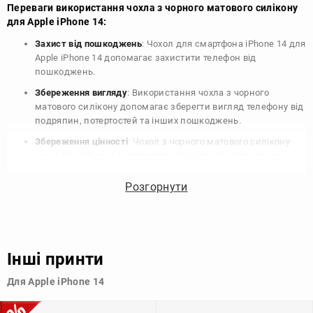
Переваги використання чохла з чорного матового силікону
для Apple iPhone 14:
Захист від пошкоджень
: Чохол для смартфона iPhone 14 для
Apple iPhone 14 допомагає захистити телефон від
пошкоджень.
Збереження вигляду
: Використання чохла з чорного
матового силікону допомагає зберегти вигляд телефону від
подряпин, потертостей та інших пошкоджень.
Збереження цінності
: Чохол з чорного матового силікону
для Apple iPhone 14 допомагає зберегти цінність вашого
телефону, що особливо важливо для людей, які планують
продати свій пристрій в майбутньому.
Розгорнути
Варіативність дизайну
: Наявність великого вибору чохлів
для Apple iPhone 14 з чорного матового силікону дозволяє
підібрати той, що найбільше відповідає вашому стилю та
особистому смаку.
Інші принти
Узагалі, чохол для телефону - це дуже корисний аксесуар, який
Для Apple iPhone 14
допомагає захистити ваш пристрій, зберегти його цінність і
додати зручності в користуванні.