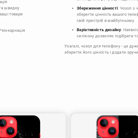
ація
 та швидку
Збереження цінності
: Чохол з
ваші товари
зберегти цінність вашого тел
свій пристрій в майбутньому.
Варіативність дизайну
: Наявні
(Реінкарнація
силікону дозволяє підібрати т
Узагалі, чохол для телефону - це ду
зберегти його цінність і додати зручн