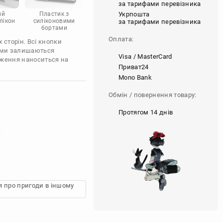
за тарифами перевізника
Укрпошта
ий
Пластик з
лікон
силіконовими
за тарифами перевізника
бортами
Оплата:
 сторін. Всі кнопки
'єми залишаються
Visa / MasterCard
аження наноситься на
Приват24
Mono Bank
Обмін / повернення товару:
Протягом 14 днів
ія про пригоди в іншому