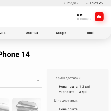
Розділи
Контакти
0
₴
Про компанію
@dikocase
0 товарів
Доставка та оплата
@dikocase
Обмін та повернення
ZTE
OnePlus
Google
Інші
Блог
iPhone 14
Термін доставки:
Нова пошта: 1-2 дні
Укрпошта: 1-3 дні
Ціна доставки:
Нова пошта