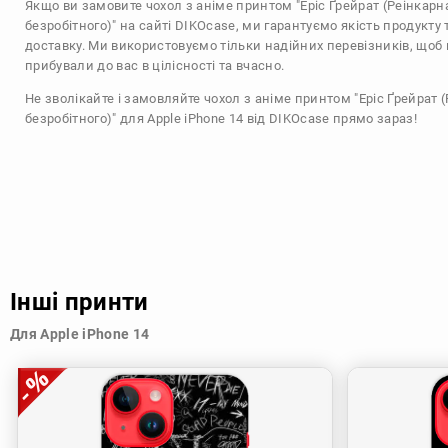
Якщо ви замовите чохол з аніме принтом "Еріс Ґрейрат (Реінкарн
безробітного)" на сайті DIKOcase, ми гарантуємо якість продукту
доставку. Ми використовуємо тільки надійних перевізників, щоб 
прибували до вас в цілісності та вчасно.
Не зволікайте і замовляйте чохол з аніме принтом "Еріс Ґрейрат 
безробітного)" для Apple iPhone 14 від DIKOcase прямо зараз!
Інші принти
Для Apple iPhone 14