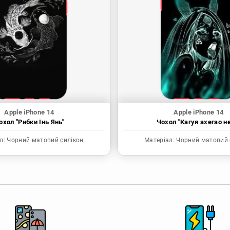
Apple iPhone 14
Apple iPhone 14
охол "Рибки Інь Янь"
Чохол "Кагуя ахегао н
л:
Чорний матовий силікон
Матеріал:
Чорний матовий 