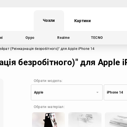
Чохли
Картини
ei
Oppo
Realme
TECNO
рейрат (Реінкарнація безробітного)"
для Apple iPhone 14
ація безробітного)" для Apple 
Обрати модель:
Apple
iPhone 14
Xiaomi
Samsung
Обрати матеріал:
Apple
Huawei
Oppo
Realme
TECNO
ZTE
OnePlus
Google
Doogee