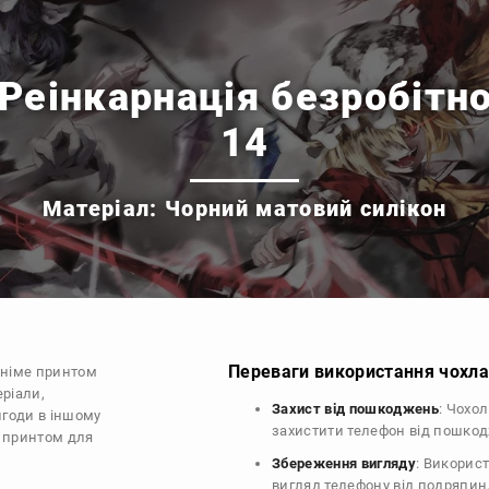
(Реінкарнація безробітно
14
Матеріал: Чорний матовий силікон
Переваги використання чохла 
аніме принтом
еріали,
Захист від пошкоджень
: Чохо
ригоди в іншому
захистити телефон від пошко
е принтом для
Збереження вигляду
: Викорис
вигляд телефону від подряпин