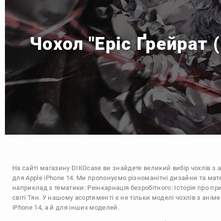
Чохол "Еріс Ґрейрат 
На сайті магазину
DIKOcase
ви знайдете великий вибір чохлів з 
для Apple iPhone 14. Ми пропонуємо різноманітні дизайни та мат
наприклад з тематики:
Реінкарнація безробітного: Історія про п
світі
Тян
. У нашому асортименті є не тільки моделі чохлів з анім
iPhone 14, а й для інших моделей.