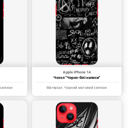
Apple iPhone 14
"
Чохол "Чорно-білі написи"
силікон
Матеріал:
Чорний матовий силікон