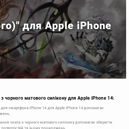
го)" для Apple iPhone
з чорного матового силікону для Apple iPhone 14:
л для смартфона iPhone 14 для Apple iPhone 14 допомагає
джень.
тання чохла з чорного матового силікону допомагає зберегти
, потертостей та інших пошкоджень.