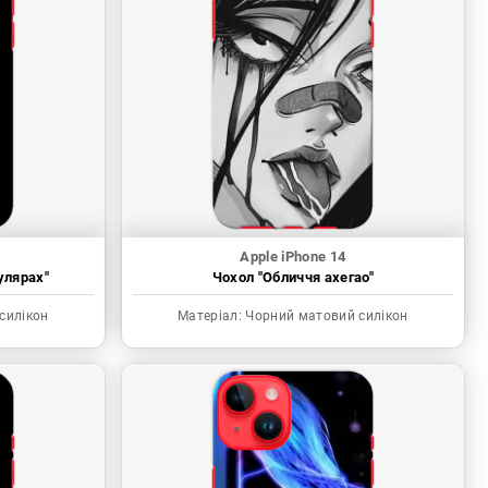
Apple iPhone 14
улярах"
Чохол "Обличчя ахегао"
силікон
Матеріал:
Чорний матовий силікон