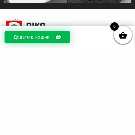
0
Додати в кошик
© DIKOcase 2026
ФОП Карпенко Альона Андріївна
Розділи
Про компанію
Доставка та оплата
Обмін та повернення
Блог