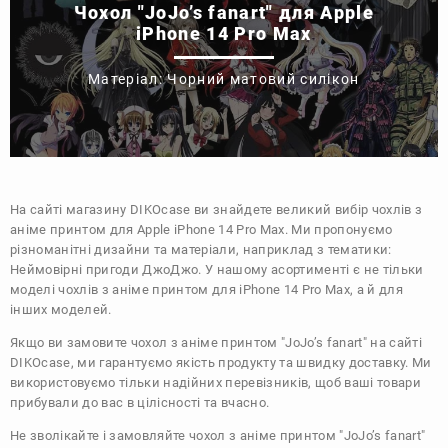
Чохол "JoJo’s fanart" для Apple
iPhone 14 Pro Max
Матеріал: Чорний матовий силікон
На сайті магазину
DIKOcase
ви знайдете великий вибір чохлів з
аніме принтом для Apple iPhone 14 Pro Max. Ми пропонуємо
різноманітні дизайни та матеріали, наприклад з тематики:
Неймовірні пригоди ДжоДжо
. У нашому асортименті є не тільки
моделі чохлів з аніме принтом для iPhone 14 Pro Max, а й для
інших моделей.
Якщо ви замовите чохол з аніме принтом "JoJo’s fanart" на сайті
DIKOcase, ми гарантуємо якість продукту та швидку доставку. Ми
використовуємо тільки надійних перевізників, щоб ваші товари
прибували до вас в цілісності та вчасно.
Не зволікайте і замовляйте чохол з аніме принтом "JoJo’s fanart"