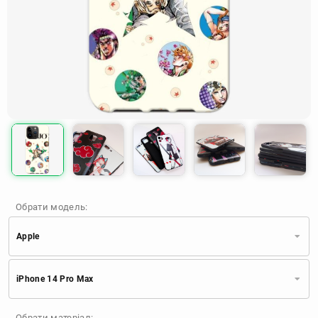
Обрати модель:
Apple
Xiaomi
Samsung
Apple
iPhone 14 Pro Max
Huawei
Oppo
Realme
TECNO
ZTE
OnePlus
Google
Обрати матеріал: