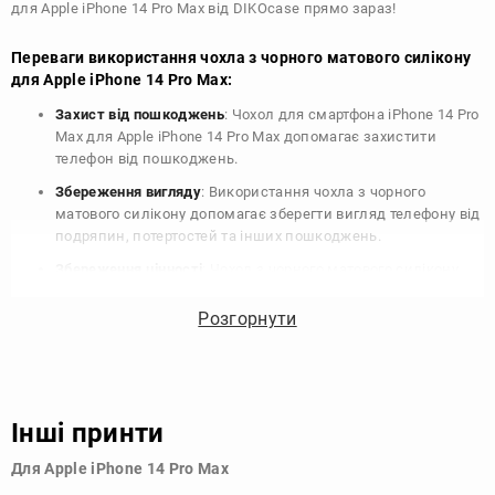
для Apple iPhone 14 Pro Max від DIKOcase прямо зараз!
Переваги використання чохла з чорного матового силікону
для Apple iPhone 14 Pro Max:
Захист від пошкоджень
: Чохол для смартфона iPhone 14 Pro
Max для Apple iPhone 14 Pro Max допомагає захистити
телефон від пошкоджень.
Збереження вигляду
: Використання чохла з чорного
матового силікону допомагає зберегти вигляд телефону від
подряпин, потертостей та інших пошкоджень.
Збереження цінності
: Чохол з чорного матового силікону
для Apple iPhone 14 Pro Max допомагає зберегти цінність
вашого телефону, що особливо важливо для людей, які
Розгорнути
планують продати свій пристрій в майбутньому.
Варіативність дизайну
: Наявність великого вибору чохлів
для Apple iPhone 14 Pro Max з чорного матового силікону
дозволяє підібрати той, що найбільше відповідає вашому
Інші принти
стилю та особистому смаку.
Для Apple iPhone 14 Pro Max
Узагалі, чохол для телефону - це дуже корисний аксесуар, який
допомагає захистити ваш пристрій, зберегти його цінність і