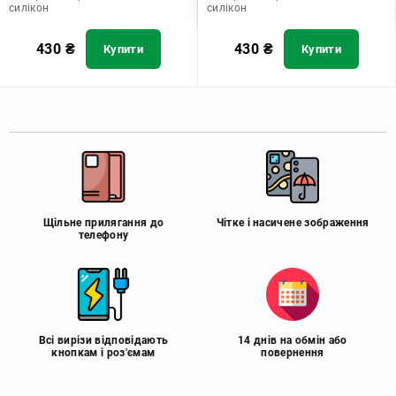
силікон
силікон
430
₴
430
₴
Купити
Купити
Щільне прилягання до
Чітке і насичене зображення
телефону
Всі вирізи відповідають
14 днів на обмін або
кнопкам і роз'ємам
повернення