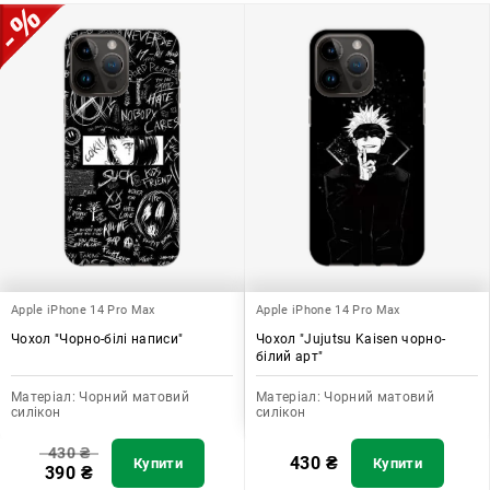
додати зручності в користуванні.
Apple iPhone 14 Pro Max
Apple iPhone 14 Pro Max
Чохол "Чорно-білі написи"
Чохол "Jujutsu Kaisen чорно-
білий арт"
Матеріал:
Чорний матовий
Матеріал:
Чорний матовий
силікон
силікон
430
₴
430
₴
Купити
Купити
390
₴