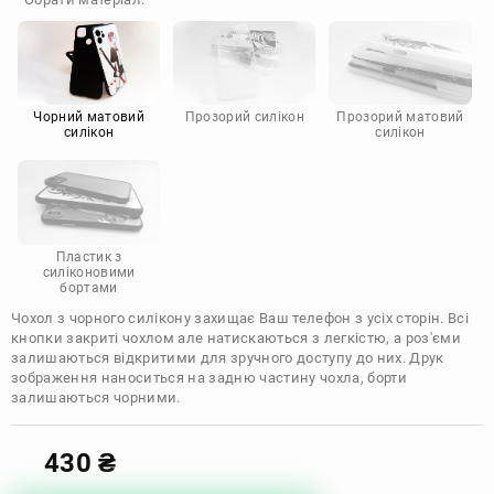
Doogee
Infinix
Sony
Motorola
Чорний матовий
Прозорий силікон
Прозорий матовий
силікон
силікон
Пластик з
силіконовими
бортами
Чохол з чорного силікону захищає Ваш телефон з усіх сторін. Всі
кнопки закриті чохлом але натискаються з легкістю, а роз'єми
залишаються відкритими для зручного доступу до них. Друк
зображення наноситься на задню частину чохла, борти
залишаються чорними.
430
₴