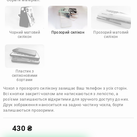
Doogee
Infinix
Sony
Motorola
Чорний матовий
Прозорий силікон
Прозорий матовий
силікон
силікон
Пластик з
силіконовими
бортами
Чохол з прозорого силікону захищає Ваш телефон з усіх сторін.
Всі кнопки закриті чохлом але натискаються з легкістю, а
роз'єми залишаються відкритими для зручного доступу до них.
Друк зображення наноситься на задню частину чохла, борти
залишаються прозорими.
430
₴