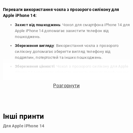
Переваги використання чохла з прозорого силікону для
Apple iPhone 14:
Захист від пошкоджень
: Чохол для смартфона iPhone 14 для
Apple iPhone 14 допомагає захистити телефон від
пошкоджень.
Збереження вигляду
: Використання чохла з прозорого
силікону допомагає зберегти вигляд телефону від
подряпин, потертостей та інших пошкоджень.
Збереження цінності
: Чохол з прозорого силікону для Apple
iPhone 14 допомагає зберегти цінність вашого телефону, що
особливо важливо для людей, які планують продати свій
пристрій в майбутньому.
Розгорнути
Варіативність дизайну
: Наявність великого вибору чохлів
для Apple iPhone 14 з прозорого силікону дозволяє
підібрати той, що найбільше відповідає вашому стилю та
особистому смаку.
Інші принти
Узагалі, чохол для телефону - це дуже корисний аксесуар, який
Для Apple iPhone 14
допомагає захистити ваш пристрій, зберегти його цінність і
додати зручності в користуванні.