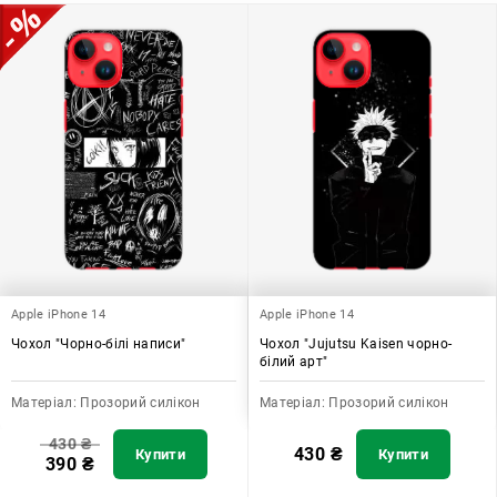
Apple iPhone 14
Apple iPhone 14
Чохол "Чорно-білі написи"
Чохол "Jujutsu Kaisen чорно-
білий арт"
Матеріал:
Прозорий силікон
Матеріал:
Прозорий силікон
430
₴
430
₴
Купити
Купити
390
₴