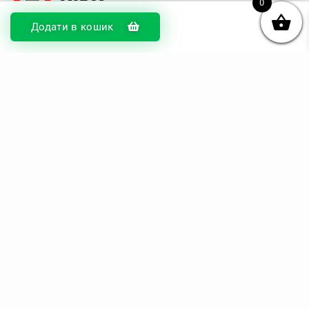
0
Додати в кошик
© DIKOcase 2026
ФОП Карпенко Альона Андріївна
Розділи
Про компанію
Доставка та оплата
Обмін та повернення
Блог
Купити чохли з чорного силікону
Купити чохли з термопластику
Купити чохли з прозорого силікону