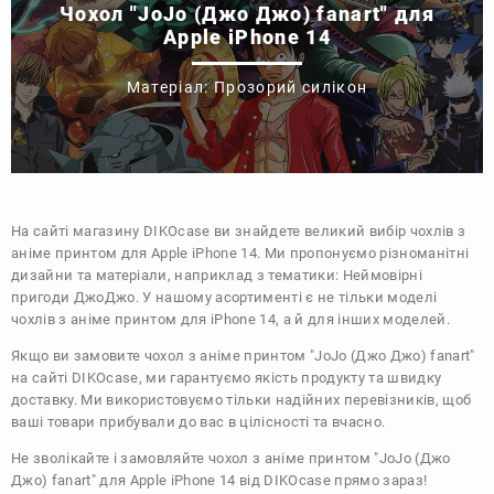
Чохол "JoJo (Джо Джо) fanart" для
Apple iPhone 14
Матеріал: Прозорий силікон
На сайті магазину
DIKOcase
ви знайдете великий вибір чохлів з
аніме принтом для Apple iPhone 14. Ми пропонуємо різноманітні
дизайни та матеріали, наприклад з тематики:
Неймовірні
пригоди ДжоДжо
. У нашому асортименті є не тільки моделі
чохлів з аніме принтом для iPhone 14, а й для інших моделей.
Якщо ви замовите чохол з аніме принтом "JoJo (Джо Джо) fanart"
на сайті DIKOcase, ми гарантуємо якість продукту та швидку
доставку. Ми використовуємо тільки надійних перевізників, щоб
ваші товари прибували до вас в цілісності та вчасно.
Не зволікайте і замовляйте чохол з аніме принтом "JoJo (Джо
Джо) fanart" для Apple iPhone 14 від DIKOcase прямо зараз!