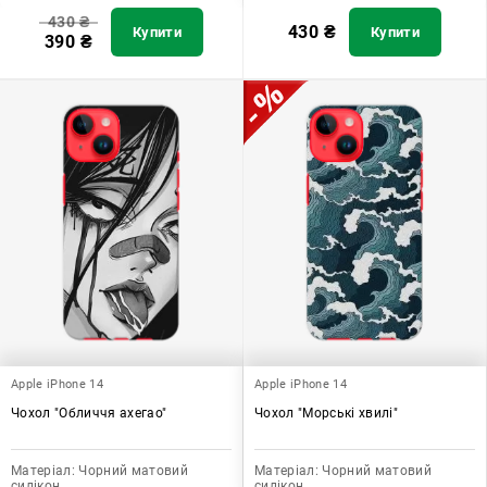
430
₴
430
₴
Купити
Купити
390
₴
Apple iPhone 14
Apple iPhone 14
Чохол "Обличчя ахегао"
Чохол "Морські хвилі"
Матеріал:
Чорний матовий
Матеріал:
Чорний матовий
силікон
силікон