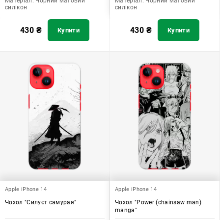
Матеріал:
Чорний матовий
Матеріал:
Чорний матовий
силікон
силікон
430
₴
430
₴
Купити
Купити
Apple iPhone 14
Apple iPhone 14
Чохол "Силуєт самурая"
Чохол "Power (chainsaw man)
manga"