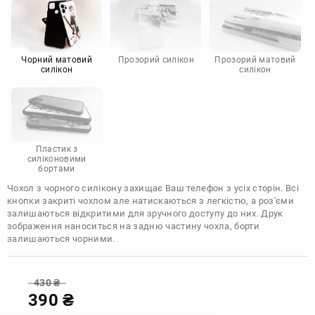
Motorola
Чорний матовий
Прозорий силікон
Прозорий матовий
силікон
силікон
Пластик з
силіконовими
бортами
Чохол з чорного силікону захищає Ваш телефон з усіх сторін. Всі
кнопки закриті чохлом але натискаються з легкістю, а роз'єми
залишаються відкритими для зручного доступу до них. Друк
зображення наноситься на задню частину чохла, борти
залишаються чорними.
430
₴
390
₴