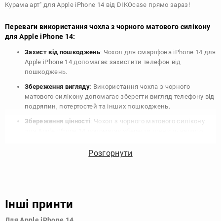
Курама арт" для Apple iPhone 14 від DIKOcase прямо зараз!
Переваги використання чохла з чорного матового силікону
для Apple iPhone 14:
Захист від пошкоджень
: Чохол для смартфона iPhone 14 для
Apple iPhone 14 допомагає захистити телефон від
пошкоджень.
Збереження вигляду
: Використання чохла з чорного
матового силікону допомагає зберегти вигляд телефону від
подряпин, потертостей та інших пошкоджень.
Збереження цінності
: Чохол з чорного матового силікону
для Apple iPhone 14 допомагає зберегти цінність вашого
телефону, що особливо важливо для людей, які планують
продати свій пристрій в майбутньому.
Розгорнути
Варіативність дизайну
: Наявність великого вибору чохлів
для Apple iPhone 14 з чорного матового силікону дозволяє
підібрати той, що найбільше відповідає вашому стилю та
особистому смаку.
Інші принти
Узагалі, чохол для телефону - це дуже корисний аксесуар, який
Для Apple iPhone 14