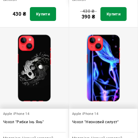
430
₴
430
₴
Купити
Купити
390
₴
Apple iPhone 14
Apple iPhone 14
Чохол "Рибки Інь Янь"
Чохол "Неоновий силуєт"