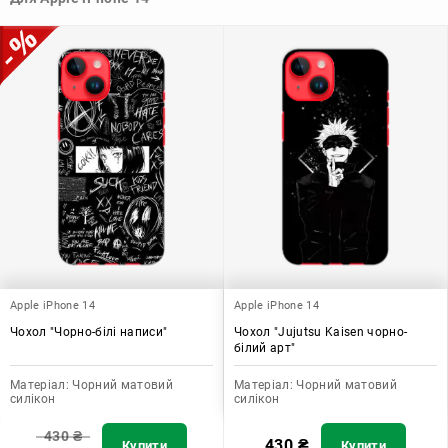
допомагає захистити ваш пристрій, зберегти його цінність і
додати зручності в користуванні.
Apple iPhone 14
Apple iPhone 14
Чохол "Чорно-білі написи"
Чохол "Jujutsu Kaisen чорно-
білий арт"
Матеріал:
Чорний матовий
Матеріал:
Чорний матовий
силікон
силікон
430
₴
430
₴
Купити
Купити