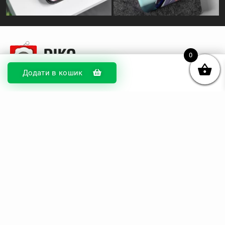
0
Додати в кошик
© DIKOcase 2026
ФОП Карпенко Альона Андріївна
Розділи
Про компанію
Доставка та оплата
Обмін та повернення