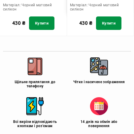
Матеріал:
Чорний матовий
Матеріал:
Чорний матовий
силікон
силікон
430
₴
430
₴
Купити
Купити
Щільне прилягання до
Чітке і насичене зображення
телефону
Всі вирізи відповідають
14 днів на обмін або
кнопкам і роз'ємам
повернення