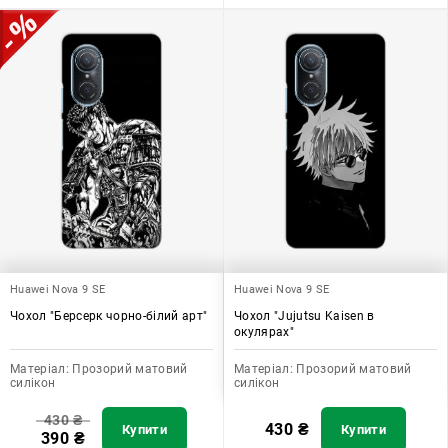
Huawei Nova 9 SE
Huawei Nova 9 SE
Чохол "Берсерк чорно-білий арт"
Чохол "Jujutsu Kaisen в
окулярах"
Матеріал:
Прозорий матовий
Матеріал:
Прозорий матовий
силікон
силікон
430
₴
430
₴
Купити
Купити
390
₴