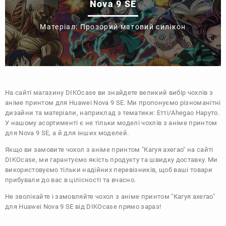
Nova 9 SE
Матеріал: Прозорий матовий силікон
На сайті магазину
DIKOcase
ви знайдете великий вибір чохлів з
аніме принтом для Huawei Nova 9 SE. Ми пропонуємо різноманітні
дизайни та матеріали, наприклад з тематики:
Етті/Ahegao
Наруто
.
У нашому асортименті є не тільки моделі чохлів з аніме принтом
для Nova 9 SE, а й для інших моделей.
Якщо ви замовите чохол з аніме принтом "Кагуя ахегао" на сайті
DIKOcase, ми гарантуємо якість продукту та швидку доставку. Ми
використовуємо тільки надійних перевізників, щоб ваші товари
прибували до вас в цілісності та вчасно.
Не зволікайте і замовляйте чохол з аніме принтом "Кагуя ахегао"
для Huawei Nova 9 SE від DIKOcase прямо зараз!