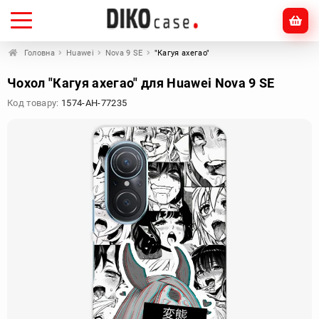
Головна
Huawei
Nova 9 SE
"Кагуя ахегао"
Чохол "Кагуя ахегао" для Huawei Nova 9 SE
Код товару:
1574-AH-77235