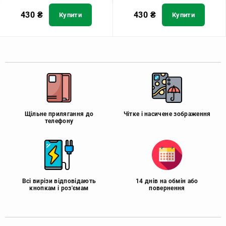
430
₴
430
₴
Купити
Купити
Щільне прилягання до
Чітке і насичене зображення
телефону
Всі вирізи відповідають
14 днів на обмін або
кнопкам і роз'ємам
повернення