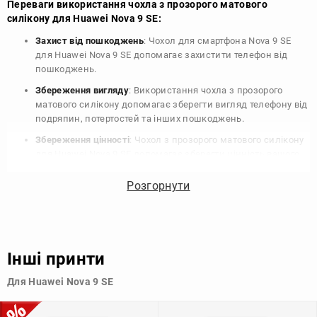
Переваги використання чохла з прозорого матового
силікону для Huawei Nova 9 SE:
Захист від пошкоджень
: Чохол для смартфона Nova 9 SE
для Huawei Nova 9 SE допомагає захистити телефон від
пошкоджень.
Збереження вигляду
: Використання чохла з прозорого
матового силікону допомагає зберегти вигляд телефону від
подряпин, потертостей та інших пошкоджень.
Збереження цінності
: Чохол з прозорого матового силікону
для Huawei Nova 9 SE допомагає зберегти цінність вашого
телефону, що особливо важливо для людей, які планують
продати свій пристрій в майбутньому.
Розгорнути
Варіативність дизайну
: Наявність великого вибору чохлів
для Huawei Nova 9 SE з прозорого матового силікону
дозволяє підібрати той, що найбільше відповідає вашому
стилю та особистому смаку.
Інші принти
Узагалі, чохол для телефону - це дуже корисний аксесуар, який
Для Huawei Nova 9 SE
допомагає захистити ваш пристрій, зберегти його цінність і
додати зручності в користуванні.