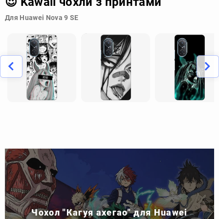
😍 Kawaii чохли з принтами
Для Huawei Nova 9 SE
Чохол "Кагуя ахегао" для Huawei