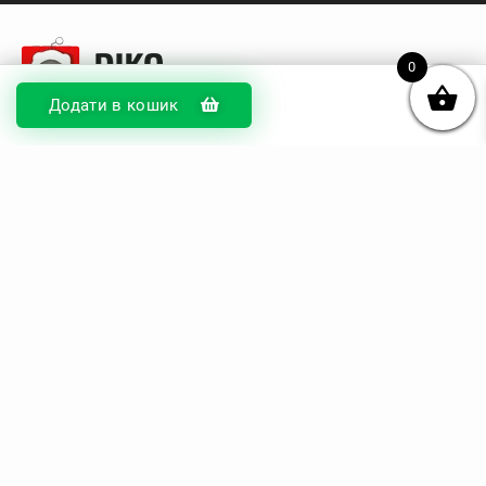
0
Додати в кошик
© DIKOcase 2026
ФОП Карпенко Альона Андріївна
Розділи
Про компанію
Доставка та оплата
Обмін та повернення
Блог
Купити чохли з чорного силікону