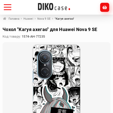
Головна
Huawei
Nova 9 SE
"Кагуя ахегао"
Чохол "Кагуя ахегао" для Huawei Nova 9 SE
Код товару:
1574-AH-77235