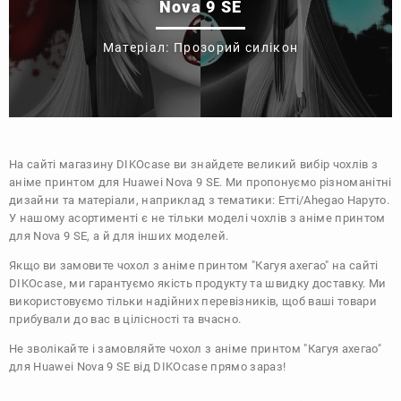
Nova 9 SE
Матеріал: Прозорий силікон
На сайті магазину
DIKOcase
ви знайдете великий вибір чохлів з
аніме принтом для Huawei Nova 9 SE. Ми пропонуємо різноманітні
дизайни та матеріали, наприклад з тематики:
Етті/Ahegao
Наруто
.
У нашому асортименті є не тільки моделі чохлів з аніме принтом
для Nova 9 SE, а й для інших моделей.
Якщо ви замовите чохол з аніме принтом "Кагуя ахегао" на сайті
DIKOcase, ми гарантуємо якість продукту та швидку доставку. Ми
використовуємо тільки надійних перевізників, щоб ваші товари
прибували до вас в цілісності та вчасно.
Не зволікайте і замовляйте чохол з аніме принтом "Кагуя ахегао"
для Huawei Nova 9 SE від DIKOcase прямо зараз!