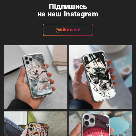
Підпишись
на наш Instagram
@dikocase