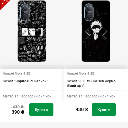
Huawei Nova 9 SE
Huawei Nova 9 SE
Чохол "Чорно-білі написи"
Чохол "Jujutsu Kaisen чорно-
білий арт"
Матеріал:
Прозорий силікон
Матеріал:
Прозорий силікон
430
₴
430
₴
Купити
Купити
390
₴