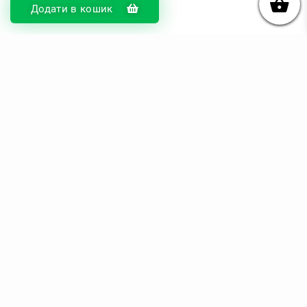
Додати в кошик
© DIKOcase 2026
ФОП Карпенко Альона Андріївна
Розділи
Про компанію
Доставка та оплата
Обмін та повернення
Блог
Купити чохли з чорного силікону
Купити чохли з термопластику
Купити чохли з прозорого силікону
Аніме чохли - Міста