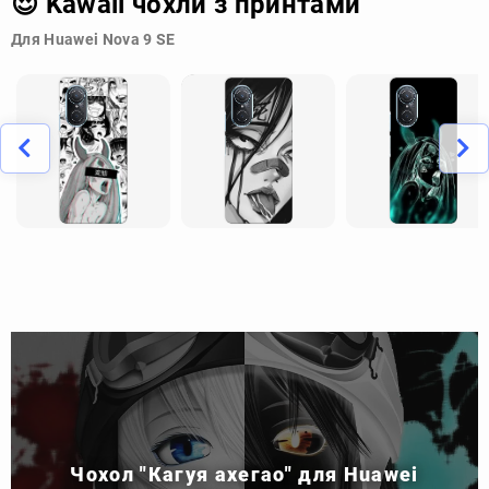
😍 Kawaii чохли з принтами
Для Huawei Nova 9 SE
Чохол "Кагуя ахегао" для Huawei