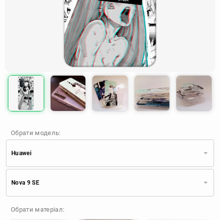
Обрати модель:
Huawei
Xiaomi
Samsung
Apple
Nova 9 SE
Huawei
Oppo
Realme
TECNO
ZTE
OnePlus
Google
Обрати матеріал:
Doogee
Infinix
Sony