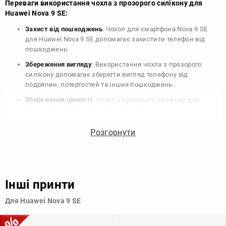
Переваги використання чохла з прозорого силікону для
Huawei Nova 9 SE:
Захист від пошкоджень
: Чохол для смартфона Nova 9 SE
для Huawei Nova 9 SE допомагає захистити телефон від
пошкоджень.
Збереження вигляду
: Використання чохла з прозорого
силікону допомагає зберегти вигляд телефону від
подряпин, потертостей та інших пошкоджень.
Збереження цінності
: Чохол з прозорого силікону для
Huawei Nova 9 SE допомагає зберегти цінність вашого
телефону, що особливо важливо для людей, які планують
продати свій пристрій в майбутньому.
Розгорнути
Варіативність дизайну
: Наявність великого вибору чохлів
для Huawei Nova 9 SE з прозорого силікону дозволяє
підібрати той, що найбільше відповідає вашому стилю та
особистому смаку.
Інші принти
Узагалі, чохол для телефону - це дуже корисний аксесуар, який
Для Huawei Nova 9 SE
допомагає захистити ваш пристрій, зберегти його цінність і
додати зручності в користуванні.