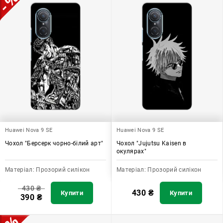
Huawei Nova 9 SE
Huawei Nova 9 SE
Чохол "Берсерк чорно-білий арт"
Чохол "Jujutsu Kaisen в
окулярах"
Матеріал:
Прозорий силікон
Матеріал:
Прозорий силікон
430
₴
430
₴
Купити
Купити
390
₴