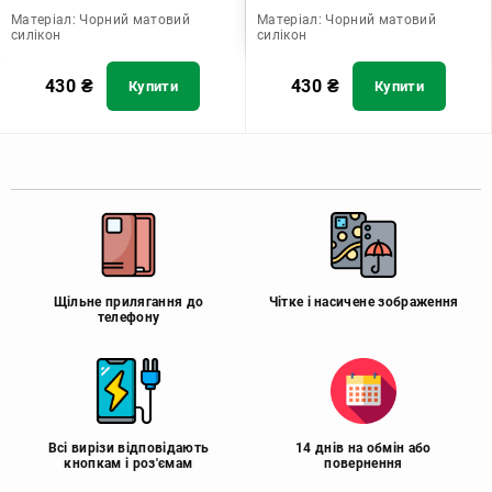
Матеріал:
Чорний матовий
Матеріал:
Чорний матовий
силікон
силікон
430
₴
430
₴
Купити
Купити
Щільне прилягання до
Чітке і насичене зображення
телефону
Всі вирізи відповідають
14 днів на обмін або
кнопкам і роз'ємам
повернення