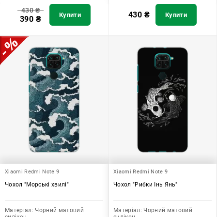
430
₴
430
₴
Купити
Купити
390
₴
Xiaomi Redmi Note 9
Xiaomi Redmi Note 9
Чохол "Морські хвилі"
Чохол "Рибки Інь Янь"
Матеріал:
Чорний матовий
Матеріал:
Чорний матовий
силікон
силікон