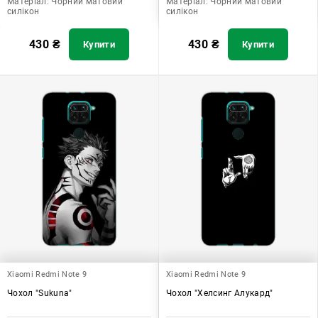
Матеріал:
Чорний матовий
Матеріал:
Чорний матовий
силікон
силікон
430
₴
430
₴
Купити
Купити
Xiaomi Redmi Note 9
Xiaomi Redmi Note 9
Чохол "Sukuna"
Чохол "Хелсинг Алукард"