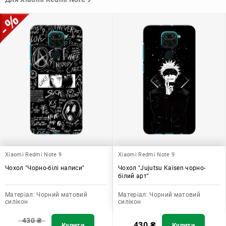
допомагає захистити ваш пристрій, зберегти його цінність і
додати зручності в користуванні.
Xiaomi Redmi Note 9
Xiaomi Redmi Note 9
Чохол "Чорно-білі написи"
Чохол "Jujutsu Kaisen чорно-
білий арт"
Матеріал:
Чорний матовий
Матеріал:
Чорний матовий
силікон
силікон
430
₴
430
₴
Купити
Купити