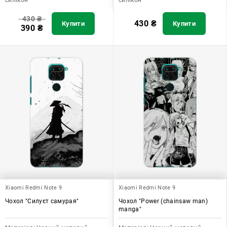
430
₴
430
₴
Купити
Купити
390
₴
Xiaomi Redmi Note 9
Xiaomi Redmi Note 9
Чохол "Силуєт самурая"
Чохол "Power (chainsaw man)
manga"