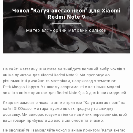
Чохол "Кагуя ахегао неон" для Xiaomi
Redmi Note 9
Матеріал: Чорний матовий силікон
На сайті магазину
DIKOcase
ви знайдете великий вибір чохлів з
аніме принтом для Xiaomi Redmi Note 9. Ми пропонуємо
різноманітні дизайни та матеріали, наприклад з тематики:
Етті/Ahegao
Наруто
. У нашому асортименті є не тільки моделі
чохлів з аніме принтом для Redmi Note 9, а й для інших моделей.
Якщо ви замовите чохол з аніме принтом "Кагуя ахегао неон" на
сайті DIKOcase, ми гарантуємо якість продукту та швидку
доставку. Ми використовуємо тільки надійних перевізників, щоб
ваші товари прибували до вас в цілісності та вчасно.
Не зволікайте і замовляйте чохол з аніме принтом "Кагуя ахегао