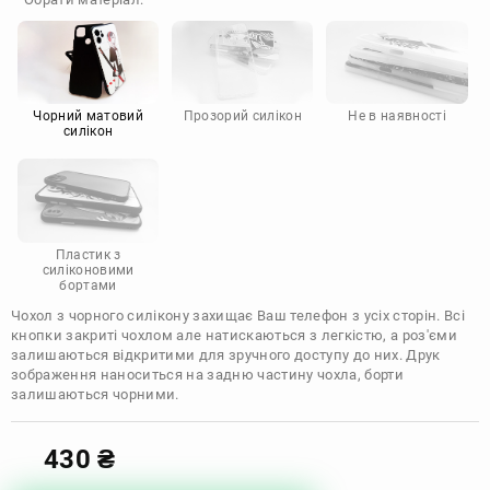
Doogee
Infinix
Sony
Motorola
Чорний матовий
Прозорий силікон
Не в наявності
силікон
Пластик з
силіконовими
бортами
Чохол з чорного силікону захищає Ваш телефон з усіх сторін. Всі
кнопки закриті чохлом але натискаються з легкістю, а роз'єми
залишаються відкритими для зручного доступу до них. Друк
зображення наноситься на задню частину чохла, борти
залишаються чорними.
430
₴