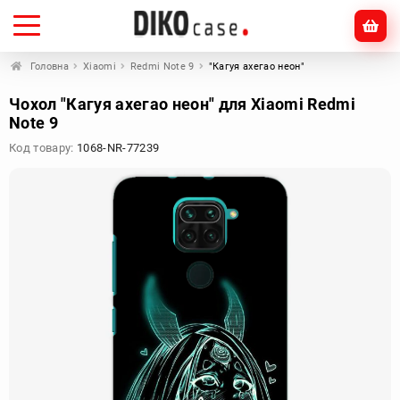
Головна
Xiaomi
Redmi Note 9
"Кагуя ахегао неон"
Чохол "Кагуя ахегао неон" для Xiaomi Redmi
Note 9
Код товару:
1068-NR-77239