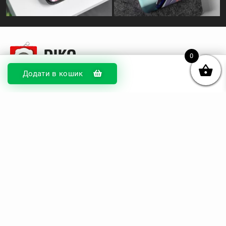
0
Додати в кошик
© DIKOcase 2026
ФОП Карпенко Альона Андріївна
Розділи
Про компанію
Доставка та оплата
Обмін та повернення