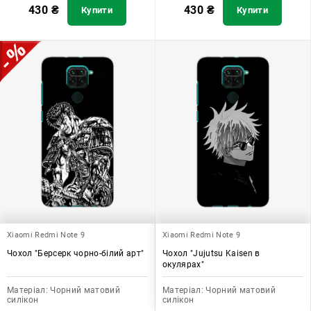
430
₴
430
₴
Купити
Купити
Xiaomi Redmi Note 9
Xiaomi Redmi Note 9
Чохол "Берсерк чорно-білий арт"
Чохол "Jujutsu Kaisen в
окулярах"
Матеріал:
Чорний матовий
Матеріал:
Чорний матовий
силікон
силікон