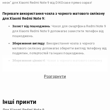
неон" для Xiaomi Redmi Note 9 від DIKOcase прямо зараз!
Переваги використання чохла з чорного матового силікону
для Xiaomi Redmi Note 9:
Захист від пошкоджень
: Чохол для смартфона Redmi Note 9
для Xiaomi Redmi Note 9 допомагає захистити телефон від
пошкоджень.
Збереження вигляду
: Використання чохла з чорного
матового силікону допомагає зберегти вигляд телефону від
подряпин, потертостей та інших пошкоджень.
Збереження цінності
: Чохол з чорного матового силікону
для Xiaomi Redmi Note 9 допомагає зберегти цінність
вашого телефону, що особливо важливо для людей, які
планують продати свій пристрій в майбутньому.
Розгорнути
Варіативність дизайну
: Наявність великого вибору чохлів
для Xiaomi Redmi Note 9 з чорного матового силікону
дозволяє підібрати той, що найбільше відповідає вашому
стилю та особистому смаку.
Інші принти
Узагалі, чохол для телефону - це дуже корисний аксесуар, який
Для Xiaomi Redmi Note 9