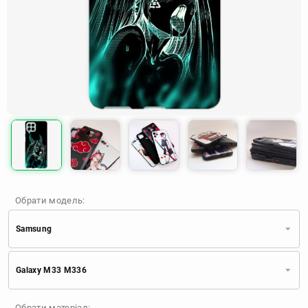
Обрати модель:
Samsung
Xiaomi
Samsung
Apple
Galaxy M33 M336
Huawei
Oppo
Realme
TECNO
ZTE
OnePlus
Google
Обрати матеріал: