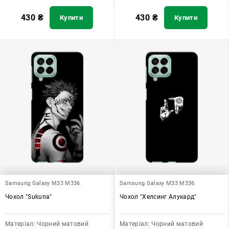
430
₴
430
₴
Купити
Купити
Samsung Galaxy M33 M336
Samsung Galaxy M33 M336
Чохол "Sukuna"
Чохол "Хелсинг Алукард"
Матеріал:
Чорний матовий
Матеріал:
Чорний матовий