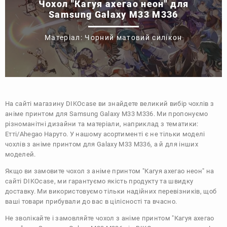
Чохол "Кагуя ахегао неон" для
Samsung Galaxy M33 M336
Матеріал: Чорний матовий силікон
На сайті магазину
DIKOcase
ви знайдете великий вибір чохлів з
аніме принтом для Samsung Galaxy M33 M336. Ми пропонуємо
різноманітні дизайни та матеріали, наприклад з тематики:
Етті/Ahegao
Наруто
. У нашому асортименті є не тільки моделі
чохлів з аніме принтом для Galaxy M33 M336, а й для інших
моделей.
Якщо ви замовите чохол з аніме принтом "Кагуя ахегао неон" на
сайті DIKOcase, ми гарантуємо якість продукту та швидку
доставку. Ми використовуємо тільки надійних перевізників, щоб
ваші товари прибували до вас в цілісності та вчасно.
Не зволікайте і замовляйте чохол з аніме принтом "Кагуя ахегао