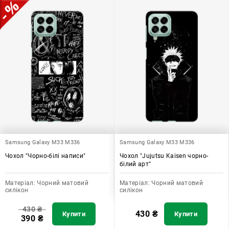
додати зручності в користуванні.
Samsung Galaxy M33 M336
Samsung Galaxy M33 M336
Чохол "Чорно-білі написи"
Чохол "Jujutsu Kaisen чорно-
білий арт"
Матеріал:
Чорний матовий
Матеріал:
Чорний матовий
силікон
силікон
430
₴
430
₴
Купити
Купити
390
₴