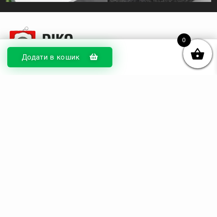
0
Додати в кошик
© DIKOcase 2026
ФОП Карпенко Альона Андріївна
Розділи
Про компанію
Доставка та оплата
Обмін та повернення
Блог