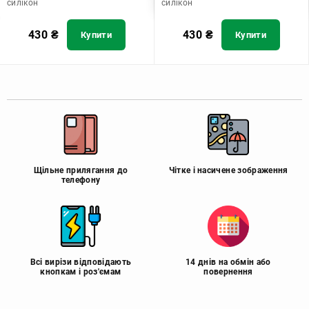
силікон
силікон
430
₴
430
₴
Купити
Купити
Щільне прилягання до
Чітке і насичене зображення
телефону
Всі вирізи відповідають
14 днів на обмін або
кнопкам і роз'ємам
повернення