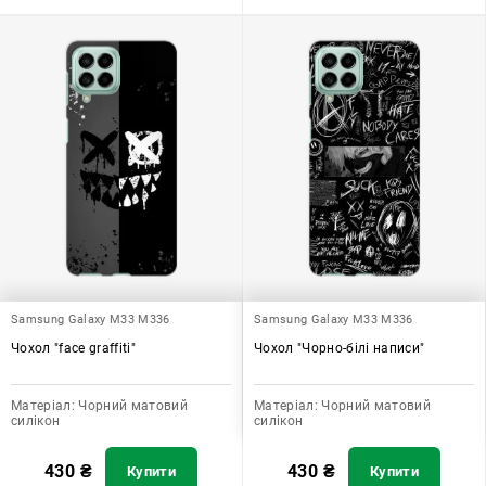
Samsung Galaxy M33 M336
Samsung Galaxy M33 M336
Чохол "face graffiti"
Чохол "Чорно-білі написи"
Матеріал:
Чорний матовий
Матеріал:
Чорний матовий
силікон
силікон
430
₴
430
₴
Купити
Купити