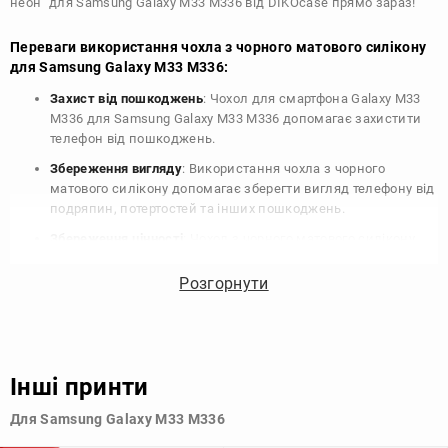
неон" для Samsung Galaxy M33 M336 від DIKOcase прямо зараз!
Переваги використання чохла з чорного матового силікону
для Samsung Galaxy M33 M336:
Захист від пошкоджень
: Чохол для смартфона Galaxy M33
M336 для Samsung Galaxy M33 M336 допомагає захистити
телефон від пошкоджень.
Збереження вигляду
: Використання чохла з чорного
матового силікону допомагає зберегти вигляд телефону від
подряпин, потертостей та інших пошкоджень.
Збереження цінності
: Чохол з чорного матового силікону
для Samsung Galaxy M33 M336 допомагає зберегти цінність
вашого телефону, що особливо важливо для людей, які
Розгорнути
планують продати свій пристрій в майбутньому.
Варіативність дизайну
: Наявність великого вибору чохлів
для Samsung Galaxy M33 M336 з чорного матового силікону
дозволяє підібрати той, що найбільше відповідає вашому
Інші принти
стилю та особистому смаку.
Для Samsung Galaxy M33 M336
Узагалі, чохол для телефону - це дуже корисний аксесуар, який
допомагає захистити ваш пристрій, зберегти його цінність і