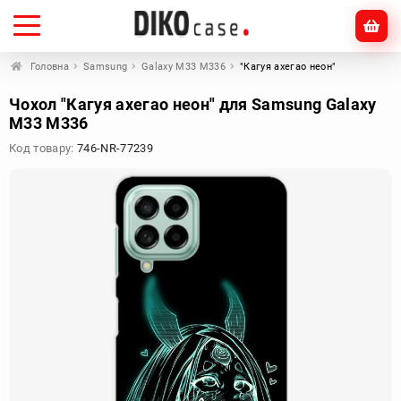
Головна
Samsung
Galaxy M33 M336
"Кагуя ахегао неон"
Чохол "Кагуя ахегао неон" для Samsung Galaxy
M33 M336
Код товару:
746-NR-77239