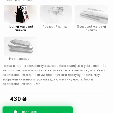
Doogee
Infinix
Sony
Motorola
Чорний матовий
Прозорий силікон
Прозорий матовий
силікон
силікон
Не в наявності
Чохол з чорного силікону захищає Ваш телефон з усіх сторін. Всі
кнопки закриті чохлом але натискаються з легкістю, а роз'єми
залишаються відкритими для зручного доступу до них. Друк
зображення наноситься на задню частину чохла, борти
залишаються чорними.
430
₴
В наявності