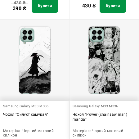
430
₴
430
₴
Купити
Купити
390
₴
Samsung Galaxy M33 M336
Samsung Galaxy M33 M336
Чохол "Силуєт самурая"
Чохол "Power (chainsaw man)
manga"
Матеріал:
Чорний матовий
Матеріал:
Чорний матовий
силікон
силікон