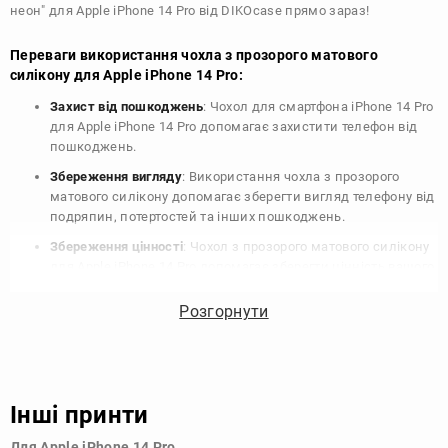
неон" для Apple iPhone 14 Pro від DIKOcase прямо зараз!
Переваги використання чохла з прозорого матового
силікону для Apple iPhone 14 Pro:
Захист від пошкоджень
: Чохол для смартфона iPhone 14 Pro
для Apple iPhone 14 Pro допомагає захистити телефон від
пошкоджень.
Збереження вигляду
: Використання чохла з прозорого
матового силікону допомагає зберегти вигляд телефону від
подряпин, потертостей та інших пошкоджень.
Збереження цінності
: Чохол з прозорого матового силікону
для Apple iPhone 14 Pro допомагає зберегти цінність вашого
телефону, що особливо важливо для людей, які планують
продати свій пристрій в майбутньому.
Розгорнути
Варіативність дизайну
: Наявність великого вибору чохлів
для Apple iPhone 14 Pro з прозорого матового силікону
дозволяє підібрати той, що найбільше відповідає вашому
стилю та особистому смаку.
Інші принти
Узагалі, чохол для телефону - це дуже корисний аксесуар, який
Для Apple iPhone 14 Pro