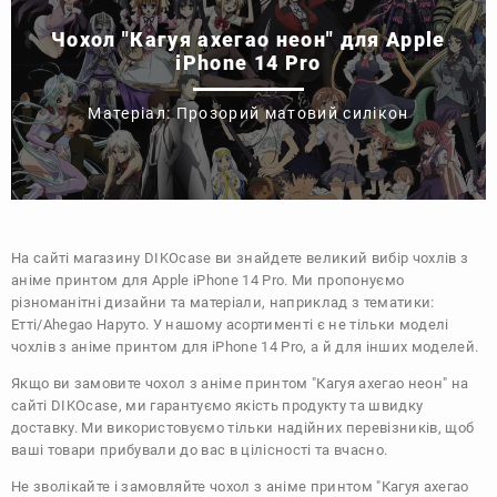
Чохол "Кагуя ахегао неон" для Apple
iPhone 14 Pro
Матеріал: Прозорий матовий силікон
На сайті магазину
DIKOcase
ви знайдете великий вибір чохлів з
аніме принтом для Apple iPhone 14 Pro. Ми пропонуємо
різноманітні дизайни та матеріали, наприклад з тематики:
Етті/Ahegao
Наруто
. У нашому асортименті є не тільки моделі
чохлів з аніме принтом для iPhone 14 Pro, а й для інших моделей.
Якщо ви замовите чохол з аніме принтом "Кагуя ахегао неон" на
сайті DIKOcase, ми гарантуємо якість продукту та швидку
доставку. Ми використовуємо тільки надійних перевізників, щоб
ваші товари прибували до вас в цілісності та вчасно.
Не зволікайте і замовляйте чохол з аніме принтом "Кагуя ахегао