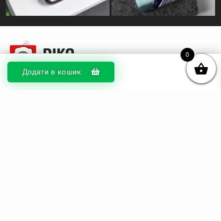
0
Додати в кошик
© DIKOcase 2026
ФОП Карпенко Альона Андріївна
Розділи
Про компанію
Доставка та оплата
Обмін та повернення