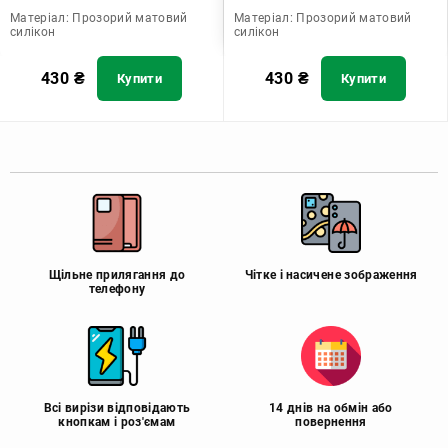
Матеріал:
Прозорий матовий
Матеріал:
Прозорий матовий
силікон
силікон
430
₴
430
₴
Купити
Купити
Щільне прилягання до
Чітке і насичене зображення
телефону
Всі вирізи відповідають
14 днів на обмін або
кнопкам і роз'ємам
повернення