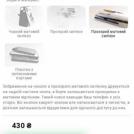
Doogee
Infinix
Sony
Motorola
Чорний матовий
Прозорий силікон
Прозорий матовий
силікон
силікон
Пластик з
силіконовими
бортами
Зображення на чохоли з прозорого матового силікону друкується
на задній частини чохла, а борти залишаються прозорими з
матовим відтінком. Такий чохол захищає Ваш телефон з усіх
сторін. Всі кнопки закриті чохлом але натискаються з легкістю, а
роз'єми залишаються відкритими для зручного доступу до них.
430
₴