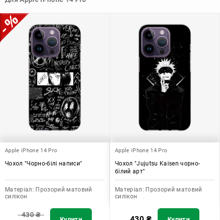
допомагає захистити ваш пристрій, зберегти його цінність і
додати зручності в користуванні.
Apple iPhone 14 Pro
Apple iPhone 14 Pro
Чохол "Чорно-білі написи"
Чохол "Jujutsu Kaisen чорно-
білий арт"
Матеріал:
Прозорий матовий
Матеріал:
Прозорий матовий
силікон
силікон
430
₴
430
₴
Купити
Купити