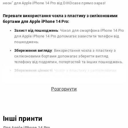
неон" для Apple iPhone 14 Pro від DIKOcase прямо зараз!
Переваги використання чохла з пластику з силіконовими
бортами для Apple iPhone 14 Pro:
Захист від пошкоджень
: Чохол для смартфона iPhone 14 Pro
для Apple iPhone 14 Pro допомагає захистити телефон від
пошкоджень.
Збереження вигляду
: Використання чохла з пластику з
силіконовими бортами допомагає зберегти вигляд
телефону від подряпин, потертостей та інших пошкоджень.
Збереження цінності
: Чохол з пластику з силіконовими
бортами для Apple iPhone 14 Pro допомагає зберегти
цінність вашого телефону, що особливо важливо для
людей, які планують продати свій пристрій в майбутньому.
Розгорнути
Варіативність дизайну
: Наявність великого вибору чохлів
для Apple iPhone 14 Pro з пластику з силіконовими бортами
дозволяє підібрати той, що найбільше відповідає вашому
стилю та особистому смаку.
Інші принти
Узагалі, чохол для телефону - це дуже корисний аксесуар, який
Для Apple iPhone 14 Pro