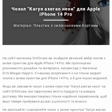
Чохол "Кагуя ахегао неон" для Apple
iPhone 14 Pro
Матеріал: Пластик з силіконовими бортами
На сайті магазину
DIKOcase
ви знайдете великий вибір чохлів з
аніме принтом для Apple iPhone 14 Pro. Ми пропонуємо
різноманітні дизайни та матеріали, наприклад з тематики:
Етті/Ahegao
Наруто
. У нашому асортименті є не тільки моделі
чохлів з аніме принтом для iPhone 14 Pro, а й для інших моделей.
Якщо ви замовите чохол з аніме принтом "Кагуя ахегао неон" на
сайті DIKOcase, ми гарантуємо якість продукту та швидку
доставку. Ми використовуємо тільки надійних перевізників, щоб
ваші товари прибували до вас в цілісності та вчасно.
Не зволікайте і замовляйте чохол з аніме принтом "Кагуя ахегао