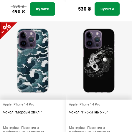
530
₴
530
₴
Купити
Купити
490
₴
Apple iPhone 14 Pro
Apple iPhone 14 Pro
Чохол "Морські хвилі"
Чохол "Рибки Інь Янь"
Матеріал:
Пластик з
Матеріал:
Пластик з
силіконовими бортами
силіконовими бортами