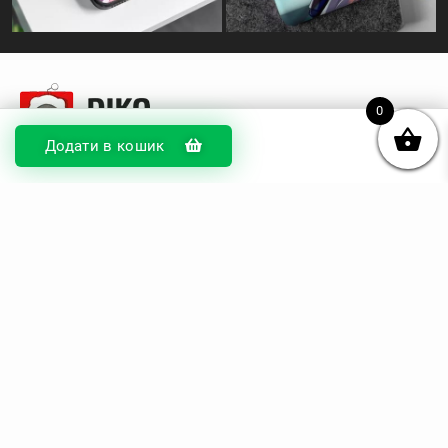
0
Додати в кошик
© DIKOcase 2026
ФОП Карпенко Альона Андріївна
Розділи
Про компанію
Доставка та оплата
Обмін та повернення