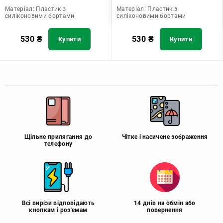
Матеріал:
Пластик з
Матеріал:
Пластик з
силіконовими бортами
силіконовими бортами
530
₴
530
₴
Купити
Купити
Щільне прилягання до
Чітке і насичене зображення
телефону
Всі вирізи відповідають
14 днів на обмін або
кнопкам і роз'ємам
повернення