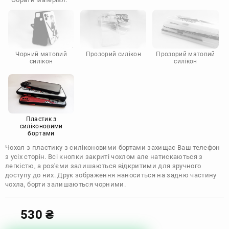
Doogee
Infinix
Sony
Motorola
Чорний матовий
Прозорий силікон
Прозорий матовий
силікон
силікон
Пластик з
силіконовими
бортами
Чохол з пластику з силіконовими бортами захищає Ваш телефон
з усіх сторін. Всі кнопки закриті чохлом але натискаються з
легкістю, а роз'єми залишаються відкритими для зручного
доступу до них. Друк зображення наноситься на задню частину
чохла, борти залишаються чорними.
530
₴