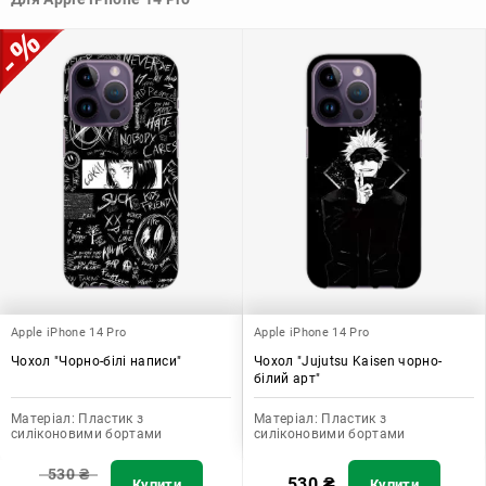
допомагає захистити ваш пристрій, зберегти його цінність і
додати зручності в користуванні.
Apple iPhone 14 Pro
Apple iPhone 14 Pro
Чохол "Чорно-білі написи"
Чохол "Jujutsu Kaisen чорно-
білий арт"
Матеріал:
Пластик з
Матеріал:
Пластик з
силіконовими бортами
силіконовими бортами
530
₴
530
₴
Купити
Купити