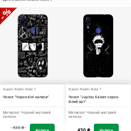
допомагає захистити ваш пристрій, зберегти його цінність і
додати зручності в користуванні.
Xiaomi Redmi Note 7
Xiaomi Redmi Note 7
Чохол "Чорно-білі написи"
Чохол "Jujutsu Kaisen чорно-
білий арт"
Матеріал:
Чорний матовий
Матеріал:
Чорний матовий
силікон
силікон
430
₴
430
₴
Купити
Купити