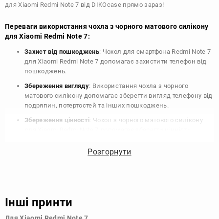
для Xiaomi Redmi Note 7 від DIKOcase прямо зараз!
Переваги використання чохла з чорного матового силікону
для Xiaomi Redmi Note 7:
Захист від пошкоджень
: Чохол для смартфона Redmi Note 7
для Xiaomi Redmi Note 7 допомагає захистити телефон від
пошкоджень.
Збереження вигляду
: Використання чохла з чорного
матового силікону допомагає зберегти вигляд телефону від
подряпин, потертостей та інших пошкоджень.
Збереження цінності
: Чохол з чорного матового силікону
для Xiaomi Redmi Note 7 допомагає зберегти цінність
вашого телефону, що особливо важливо для людей, які
планують продати свій пристрій в майбутньому.
Розгорнути
Варіативність дизайну
: Наявність великого вибору чохлів
для Xiaomi Redmi Note 7 з чорного матового силікону
дозволяє підібрати той, що найбільше відповідає вашому
стилю та особистому смаку.
Інші принти
Узагалі, чохол для телефону - це дуже корисний аксесуар, який
Для Xiaomi Redmi Note 7