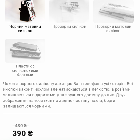
Motorola
Чорний матовий
Прозорий силікон
Прозорий матовий
силікон
силікон
Пластик з
силіконовими
бортами
Чохол з чорного силікону захищає Ваш телефон з усіх сторін. Всі
кнопки закриті чохлом але натискаються з легкістю, а роз'єми
залишаються відкритими для зручного доступу до них. Друк
зображення наноситься на задню частину чохла, борти
залишаються чорними.
430
₴
390
₴