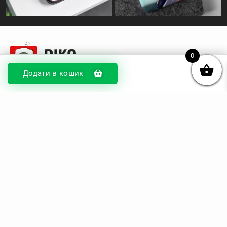
0
Додати в кошик
© DIKOcase 2026
ФОП Карпенко Альона Андріївна
Розділи
Про компанію
Доставка та оплата
Обмін та повернення