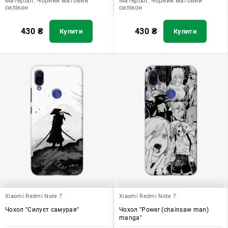
Матеріал:
Чорний матовий
Матеріал:
Чорний матовий
силікон
силікон
430
₴
430
₴
Купити
Купити
Xiaomi Redmi Note 7
Xiaomi Redmi Note 7
Чохол "Силуєт самурая"
Чохол "Power (chainsaw man)
manga"