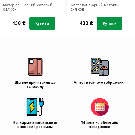
Матеріал:
Чорний матовий
Матеріал:
Чорний матовий
силікон
силікон
430
₴
430
₴
Купити
Купити
Щільне прилягання до
Чітке і насичене зображення
телефону
Всі вирізи відповідають
14 днів на обмін або
кнопкам і роз'ємам
повернення