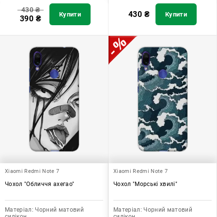
430
₴
430
₴
Купити
Купити
390
₴
Xiaomi Redmi Note 7
Xiaomi Redmi Note 7
Чохол "Обличчя ахегао"
Чохол "Морські хвилі"
Матеріал:
Чорний матовий
Матеріал:
Чорний матовий
силікон
силікон