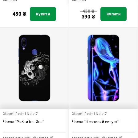
430
₴
430
₴
Купити
Купити
390
₴
Xiaomi Redmi Note 7
Xiaomi Redmi Note 7
Чохол "Рибки Інь Янь"
Чохол "Неоновий силуєт"