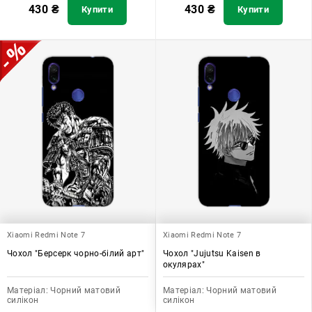
430
₴
430
₴
Купити
Купити
Xiaomi Redmi Note 7
Xiaomi Redmi Note 7
Чохол "Берсерк чорно-білий арт"
Чохол "Jujutsu Kaisen в
окулярах"
Матеріал:
Чорний матовий
Матеріал:
Чорний матовий
силікон
силікон