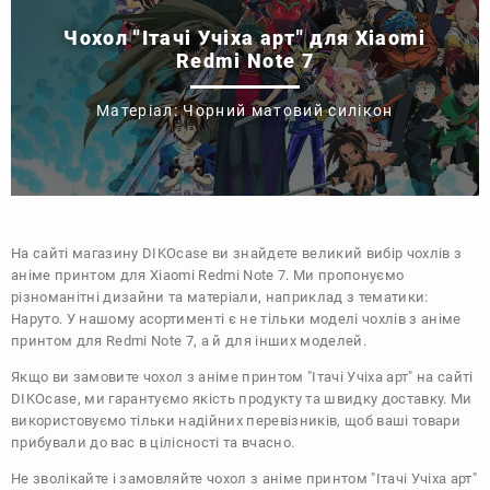
Чохол "Ітачі Учіха арт" для Xiaomi
Redmi Note 7
Матеріал: Чорний матовий силікон
На сайті магазину
DIKOcase
ви знайдете великий вибір чохлів з
аніме принтом для Xiaomi Redmi Note 7. Ми пропонуємо
різноманітні дизайни та матеріали, наприклад з тематики:
Наруто
. У нашому асортименті є не тільки моделі чохлів з аніме
принтом для Redmi Note 7, а й для інших моделей.
Якщо ви замовите чохол з аніме принтом "Ітачі Учіха арт" на сайті
DIKOcase, ми гарантуємо якість продукту та швидку доставку. Ми
використовуємо тільки надійних перевізників, щоб ваші товари
прибували до вас в цілісності та вчасно.
Не зволікайте і замовляйте чохол з аніме принтом "Ітачі Учіха арт"