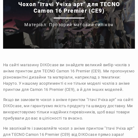
Чохол "Ітачі Учіха арт" для TECNO
Camon 16 Premier (CE9)
Матеріал: Прозорий матовий силікон
На сайті магазину
DIKOcase
ви знайдете великий вибір чохлів з
аніме принтом для TECNO Camon 16 Premier (CE9). Ми пропонуємо
різноманітні дизайни та матеріали, наприклад з тематики:
Наруто
. У нашому асортименті є не тільки моделі чохлів з аніме
принтом для Camon 16 Premier (CE9), а й для інших моделей.
Якщо ви замовите чохол з аніме принтом "Ітачі Учіха арт" на сайті
DIKOcase, ми гарантуємо якість продукту та швидку доставку. Ми
використовуємо тільки надійних перевізників, щоб ваші товари
прибували до вас в цілісності та вчасно.
Не зволікайте і замовляйте чохол з аніме принтом "Ітачі Учіха арт"
для TECNO Camon 16 Premier (CE9) від DIKOcase прямо зараз!