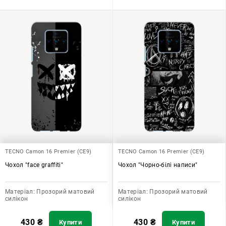
TECNO Camon 16 Premier (CE9)
TECNO Camon 16 Premier (CE9)
Чохол "face graffiti"
Чохол "Чорно-білі написи"
Матеріал:
Прозорий матовий
Матеріал:
Прозорий матовий
силікон
силікон
430
₴
430
₴
Купити
Купити