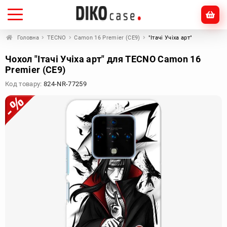
Головна
TECNO
Camon 16 Premier (CE9)
"Ітачі Учіха арт"
Чохол "Ітачі Учіха арт" для TECNO Camon 16
Premier (CE9)
Код товару:
824-NR-77259