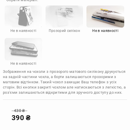
Doogee
Infinix
Sony
Motorola
Не в наявності
Прозорий силікон
Не в наявності
Не в наявності
Зображення на чохоли з прозорого матового силікону друкується
на задній частини чохла, а борти залишаються прозорими з
матовим відтінком. Такий чохол захищає Ваш телефон з усіх
сторін. Всі кнопки закриті чохлом але натискаються з легкістю, а
роз'єми залишаються відкритими для зручного доступу до них.
430
₴
390
₴