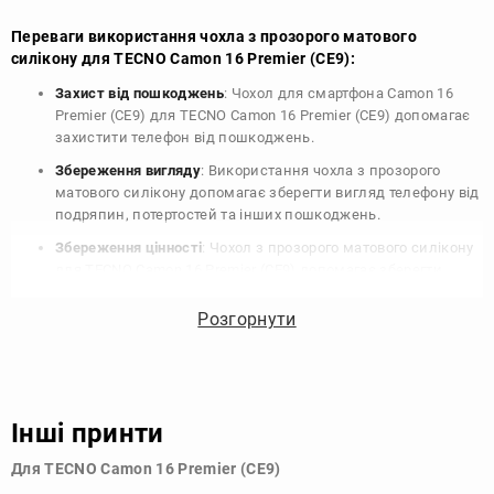
Переваги використання чохла з прозорого матового
силікону для TECNO Camon 16 Premier (CE9):
Захист від пошкоджень
: Чохол для смартфона Camon 16
Premier (CE9) для TECNO Camon 16 Premier (CE9) допомагає
захистити телефон від пошкоджень.
Збереження вигляду
: Використання чохла з прозорого
матового силікону допомагає зберегти вигляд телефону від
подряпин, потертостей та інших пошкоджень.
Збереження цінності
: Чохол з прозорого матового силікону
для TECNO Camon 16 Premier (CE9) допомагає зберегти
цінність вашого телефону, що особливо важливо для
людей, які планують продати свій пристрій в майбутньому.
Розгорнути
Варіативність дизайну
: Наявність великого вибору чохлів
для TECNO Camon 16 Premier (CE9) з прозорого матового
силікону дозволяє підібрати той, що найбільше відповідає
вашому стилю та особистому смаку.
Інші принти
Узагалі, чохол для телефону - це дуже корисний аксесуар, який
Для TECNO Camon 16 Premier (CE9)
допомагає захистити ваш пристрій, зберегти його цінність і
додати зручності в користуванні.