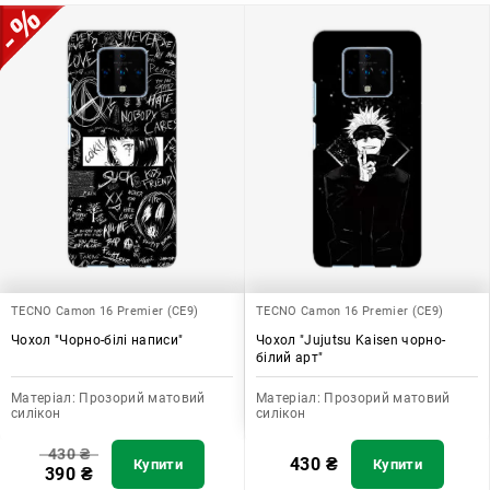
TECNO Camon 16 Premier (CE9)
TECNO Camon 16 Premier (CE9)
Чохол "Чорно-білі написи"
Чохол "Jujutsu Kaisen чорно-
білий арт"
Матеріал:
Прозорий матовий
Матеріал:
Прозорий матовий
силікон
силікон
430
₴
430
₴
Купити
Купити
390
₴