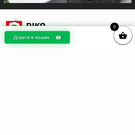
0
Додати в кошик
© DIKOcase 2026
ФОП Карпенко Альона Андріївна
Розділи
Про компанію
Доставка та оплата
Обмін та повернення
Блог