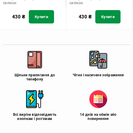
силікон
силікон
430
₴
430
₴
Купити
Купити
Щільне прилягання до
Чітке і насичене зображення
телефону
Всі вирізи відповідають
14 днів на обмін або
кнопкам і роз'ємам
повернення