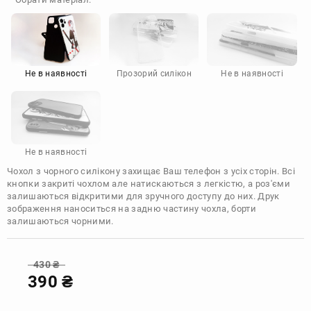
Doogee
Infinix
Sony
Motorola
Не в наявності
Прозорий силікон
Не в наявності
Не в наявності
Чохол з чорного силікону захищає Ваш телефон з усіх сторін. Всі
кнопки закриті чохлом але натискаються з легкістю, а роз'єми
залишаються відкритими для зручного доступу до них. Друк
зображення наноситься на задню частину чохла, борти
залишаються чорними.
430
₴
390
₴