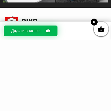
0
Додати в кошик
© DIKOcase 2026
ФОП Карпенко Альона Андріївна
Розділи
Про компанію
Доставка та оплата
Обмін та повернення
Блог