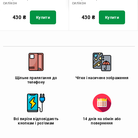
силікон
силікон
430
₴
430
₴
Купити
Купити
Щільне прилягання до
Чітке і насичене зображення
телефону
Всі вирізи відповідають
14 днів на обмін або
кнопкам і роз'ємам
повернення