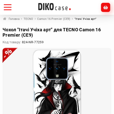
Головна
TECNO
Camon 16 Premier (CE9)
"Ітачі Учіха арт"
Чохол "Ітачі Учіха арт" для TECNO Camon 16
Premier (CE9)
Код товару:
824-NR-77259