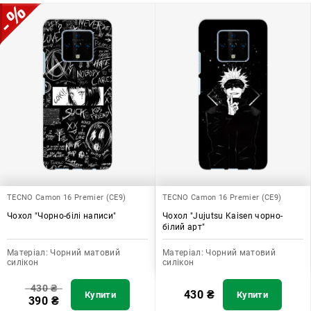
TECNO Camon 16 Premier (CE9)
TECNO Camon 16 Premier (CE9)
Чохол "Чорно-білі написи"
Чохол "Jujutsu Kaisen чорно-
білий арт"
Матеріал:
Чорний матовий
Матеріал:
Чорний матовий
силікон
силікон
430
₴
430
₴
Купити
Купити
390
₴