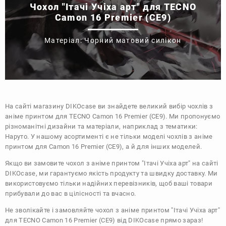
Чохол "Ітачі Учіха арт" для TECNO
Camon 16 Premier (CE9)
Матеріал: Чорний матовий силікон
На сайті магазину
DIKOcase
ви знайдете великий вибір чохлів з
аніме принтом для TECNO Camon 16 Premier (CE9). Ми пропонуємо
різноманітні дизайни та матеріали, наприклад з тематики:
Наруто
. У нашому асортименті є не тільки моделі чохлів з аніме
принтом для Camon 16 Premier (CE9), а й для інших моделей.
Якщо ви замовите чохол з аніме принтом "Ітачі Учіха арт" на сайті
DIKOcase, ми гарантуємо якість продукту та швидку доставку. Ми
використовуємо тільки надійних перевізників, щоб ваші товари
прибували до вас в цілісності та вчасно.
Не зволікайте і замовляйте чохол з аніме принтом "Ітачі Учіха арт"
для TECNO Camon 16 Premier (CE9) від DIKOcase прямо зараз!