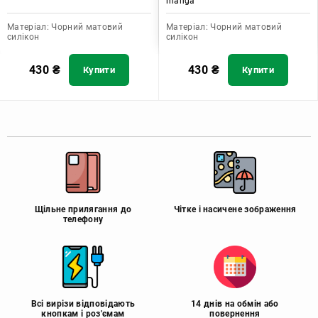
manga"
Матеріал:
Чорний матовий
Матеріал:
Чорний матовий
силікон
силікон
430
₴
430
₴
Купити
Купити
Щільне прилягання до
Чітке і насичене зображення
телефону
Всі вирізи відповідають
14 днів на обмін або
кнопкам і роз'ємам
повернення