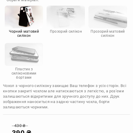
Doogee
Infinix
Sony
Motorola
Чорний матовий
Прозорий силікон
Прозорий матовий
силікон
силікон
Пластик з
силіконовими
бортами
Чохол з чорного силікону захищає Ваш телефон з усіх сторін. Всі
кнопки закриті чохлом але натискаються з легкістю, а роз'єми
залишаються відкритими для зручного доступу до них. Друк
зображення наноситься на задню частину чохла, борти
залишаються чорними.
430
₴
390
₴