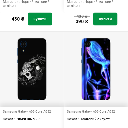
Матеріал:
Чорний матовий
Матеріал:
Чорний матовий
силікон
силікон
430
₴
430
₴
Купити
Купити
390
₴
Samsung Galaxy A03 Core A032
Samsung Galaxy A03 Core A032
Чохол "Рибки Інь Янь"
Чохол "Неоновий силуєт"