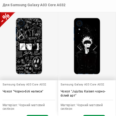
Узагалі, чохол для телефону - це дуже корисний аксесуар, який
Для Samsung Galaxy A03 Core A032
допомагає захистити ваш пристрій, зберегти його цінність і
додати зручності в користуванні.
Samsung Galaxy A03 Core A032
Samsung Galaxy A03 Core A032
Чохол "Чорно-білі написи"
Чохол "Jujutsu Kaisen чорно-
білий арт"
Матеріал:
Чорний матовий
Матеріал:
Чорний матовий
силікон
силікон