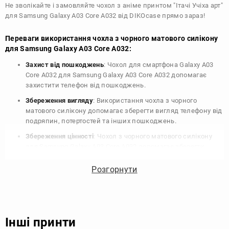
Не зволікайте і замовляйте чохол з аніме принтом "Ітачі Учіха арт"
для Samsung Galaxy A03 Core A032 від DIKOcase прямо зараз!
Переваги використання чохла з чорного матового силікону
для Samsung Galaxy A03 Core A032:
Захист від пошкоджень
: Чохол для смартфона Galaxy A03
Core A032 для Samsung Galaxy A03 Core A032 допомагає
захистити телефон від пошкоджень.
Збереження вигляду
: Використання чохла з чорного
матового силікону допомагає зберегти вигляд телефону від
подряпин, потертостей та інших пошкоджень.
Збереження цінності
: Чохол з чорного матового силікону
для Samsung Galaxy A03 Core A032 допомагає зберегти
цінність вашого телефону, що особливо важливо для
людей, які планують продати свій пристрій в майбутньому.
Розгорнути
Варіативність дизайну
: Наявність великого вибору чохлів
для Samsung Galaxy A03 Core A032 з чорного матового
силікону дозволяє підібрати той, що найбільше відповідає
вашому стилю та особистому смаку.
Інші принти