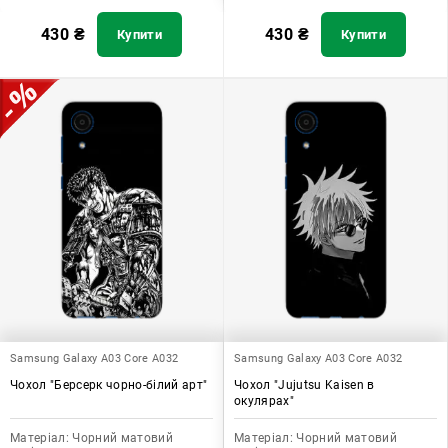
430
₴
430
₴
Купити
Купити
Samsung Galaxy A03 Core A032
Samsung Galaxy A03 Core A032
Чохол "Берсерк чорно-білий арт"
Чохол "Jujutsu Kaisen в
окулярах"
Матеріал:
Чорний матовий
Матеріал:
Чорний матовий