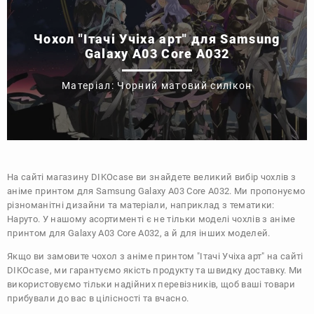
Чохол "Ітачі Учіха арт" для Samsung
Galaxy A03 Core A032
Матеріал: Чорний матовий силікон
На сайті магазину
DIKOcase
ви знайдете великий вибір чохлів з
аніме принтом для Samsung Galaxy A03 Core A032. Ми пропонуємо
різноманітні дизайни та матеріали, наприклад з тематики:
Наруто
. У нашому асортименті є не тільки моделі чохлів з аніме
принтом для Galaxy A03 Core A032, а й для інших моделей.
Якщо ви замовите чохол з аніме принтом "Ітачі Учіха арт" на сайті
DIKOcase, ми гарантуємо якість продукту та швидку доставку. Ми
використовуємо тільки надійних перевізників, щоб ваші товари
прибували до вас в цілісності та вчасно.