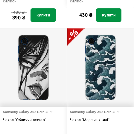
силікон
силікон
430
₴
430
₴
Купити
Купити
390
₴
Samsung Galaxy A03 Core A032
Samsung Galaxy A03 Core A032
Чохол "Обличчя ахегао"
Чохол "Морські хвилі"