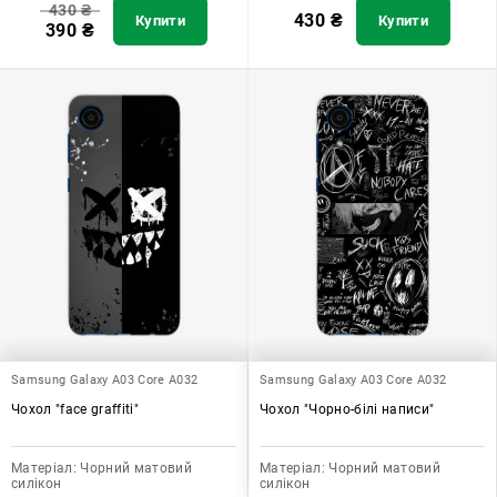
430
₴
430
₴
Купити
Купити
390
₴
Samsung Galaxy A03 Core A032
Samsung Galaxy A03 Core A032
Чохол "face graffiti"
Чохол "Чорно-білі написи"
Матеріал:
Чорний матовий
Матеріал:
Чорний матовий
силікон
силікон