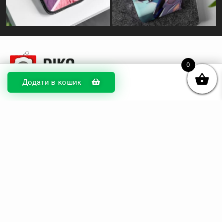
0
Додати в кошик
© DIKOcase 2026
ФОП Карпенко Альона Андріївна
Розділи
Про компанію
Доставка та оплата
Обмін та повернення