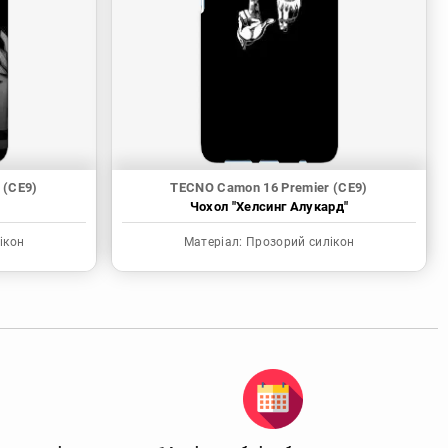
 (CE9)
TECNO Camon 16 Premier (CE9)
Чохол "Хелсинг Алукард"
ікон
Матеріал:
Прозорий силікон