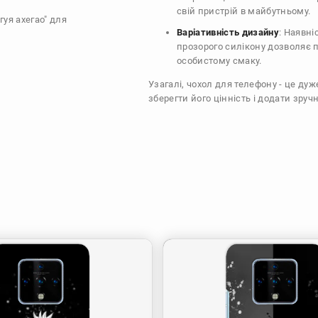
свій пристрій в майбутньому.
гуя ахегао" для
Варіативність дизайну
: Наявні
прозорого силікону дозволяє п
особистому смаку.
Узагалі, чохол для телефону - це ду
зберегти його цінність і додати зручн