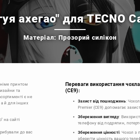
гуя ахегао" для TECNO C
Матеріал: Прозорий силікон
Переваги використання чохла
аніме принтом
(CE9):
дизайни та
асортименті є не
Захист від пошкоджень
: Чохо
 а й для інших
Premier (CE9) допомагає захи
Збереження вигляду
: Викорис
" на сайті
телефону від подряпин, потер
прибували до вас
Збереження цінності
: Чохол з
зберегти цінність вашого тел