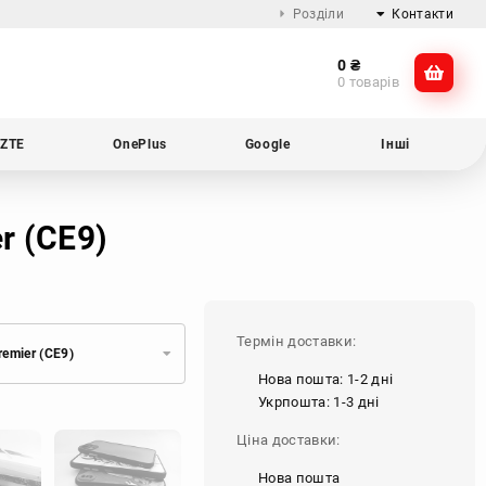
Розділи
Контакти
0
₴
Про компанію
@dikocase
0 товарів
Доставка та оплата
@dikocase
Обмін та повернення
ZTE
OnePlus
Google
Інші
Блог
r (CE9)
Термін доставки:
emier (CE9)
Нова пошта: 1-2 дні
Укрпошта: 1-3 дні
Ціна доставки:
Нова пошта