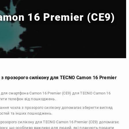
amon 16 Premier (CE9)
 з прозорого силікону для TECNO Camon 16 Premier
л для смартфона Camon 16 Premier (CE9) для TECNO Camon 16
стити телефон від пошкоджень.
тання чохла з прозорого силікону допомагає зберегти вигляд
тостей та інших пошкоджень.
 прозорого силікону для TECNO Camon 16 Premier (CE9) допомагає
ефону, що особливо важливо для людей, які планують продати