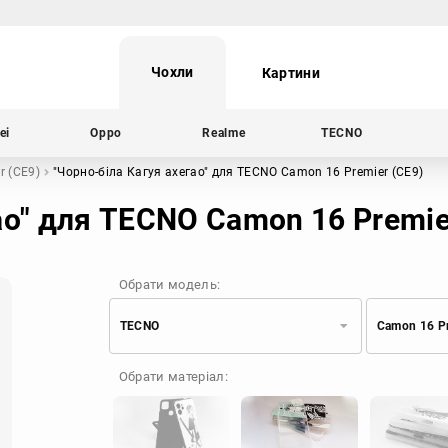
Чохли
Картини
ei
Oppo
Realme
TECNO
r (CE9)
"Чорно-біла Кагуя ахегао"
для TECNO Camon 16 Premier (CE9)
ао" для TECNO Camon 16 Premie
Обрати модель:
TECNO
Camon 16 Pr
Xiaomi
Samsung
Обрати матеріал:
Apple
Huawei
Oppo
Realme
TECNO
ZTE
OnePlus
Google
Doogee