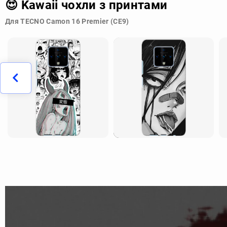
😍 Kawaii чохли з принтами
Для TECNO Camon 16 Premier (CE9)