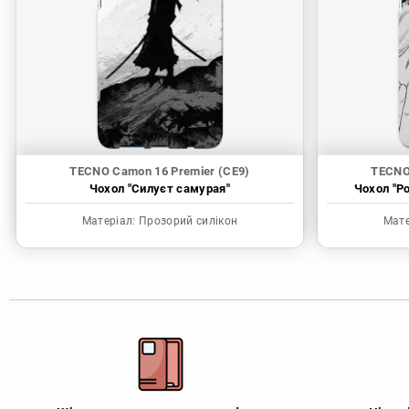
TECNO Camon 16 Premier (CE9)
TECNO
Чохол "Силуєт самурая"
Чохол "P
Матеріал:
Прозорий силікон
Мате