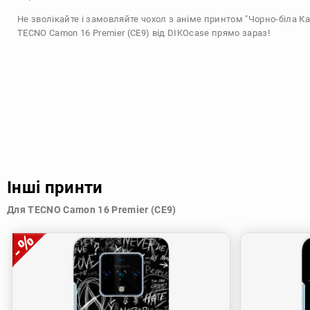
Не зволікайте і замовляйте чохол з аніме принтом "Чорно-біла Ка
TECNO Camon 16 Premier (CE9) від DIKOcase прямо зараз!
Інші принти
Для TECNO Camon 16 Premier (CE9)