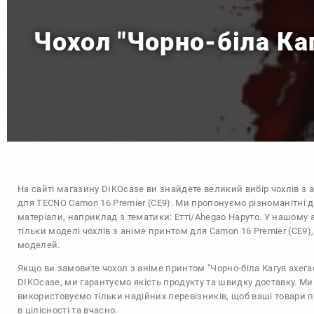
Чохол "Чорно-біла Ка
На сайті магазину
DIKOcase
ви знайдете великий вибір чохлів з 
для TECNO Camon 16 Premier (CE9). Ми пропонуємо різноманітні 
матеріали, наприклад з тематики:
Етті/Ahegao
Наруто
. У нашому 
тільки моделі чохлів з аніме принтом для Camon 16 Premier (CE9),
моделей.
Якщо ви замовите чохол з аніме принтом "Чорно-біла Кагуя ахегао
DIKOcase, ми гарантуємо якість продукту та швидку доставку. Ми
використовуємо тільки надійних перевізників, щоб ваші товари 
в цілісності та вчасно.