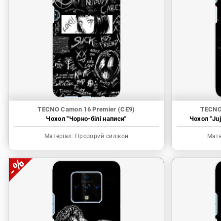
TECNO Camon 16 Premier (CE9)
TECNO
Чохол "Чорно-білі написи"
Чохол "Juj
Матеріал:
Прозорий силікон
Мате