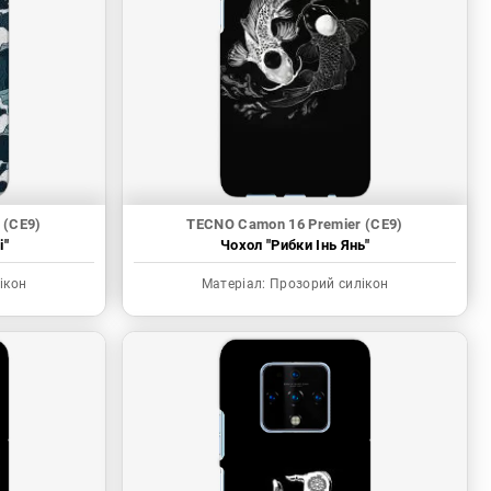
 (CE9)
TECNO Camon 16 Premier (CE9)
і"
Чохол "Рибки Інь Янь"
ікон
Матеріал:
Прозорий силікон