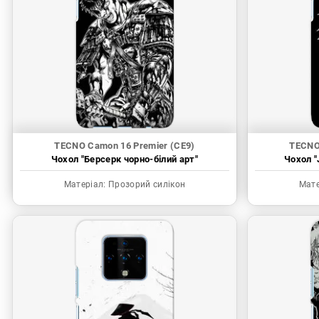
TECNO Camon 16 Premier (CE9)
TECNO
Чохол "Берсерк чорно-білий арт"
Чохол "
Матеріал:
Прозорий силікон
Мате