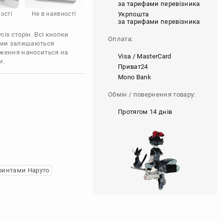
за тарифами перевізника
Укрпошта
ості
Не в наявності
за тарифами перевізника
іх сторін. Всі кнопки
Оплата:
'єми залишаються
аження наноситься на
Visa / MasterCard
и.
Приват24
Mono Bank
Обмін / повернення товару:
Протягом 14 днів
ринтами Наруто