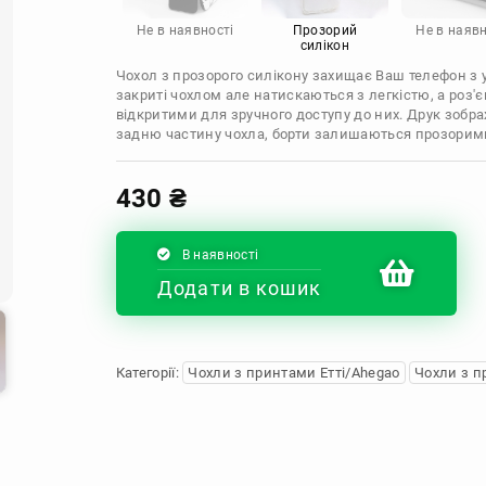
Infinix
Sony
Motorola
Не в наявності
Прозорий
Не в наявн
силікон
Чохол з прозорого силікону захищає Ваш телефон з ус
закриті чохлом але натискаються з легкістю, а роз
відкритими для зручного доступу до них. Друк зобр
задню частину чохла, борти залишаються прозорим
430
₴
В наявності
Додати в кошик
Категорії:
Чохли з принтами Етті/Ahegao
Чохли з п