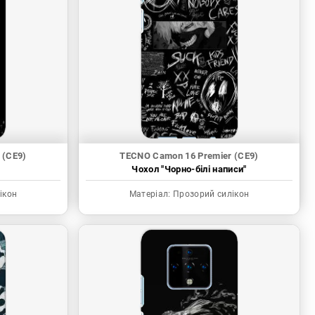
 (CE9)
TECNO Camon 16 Premier (CE9)
"
Чохол "Чорно-білі написи"
ікон
Матеріал:
Прозорий силікон