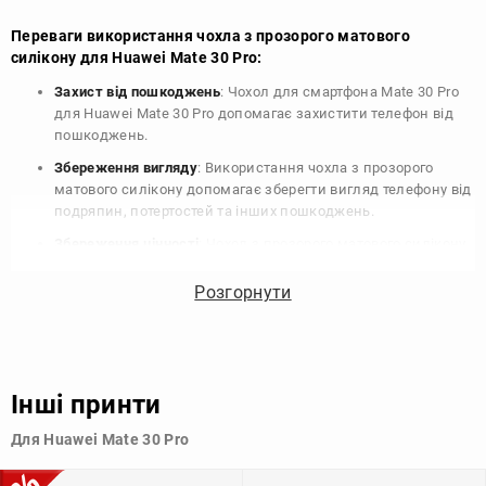
Переваги використання чохла з прозорого матового
силікону для Huawei Mate 30 Pro:
Захист від пошкоджень
: Чохол для смартфона Mate 30 Pro
для Huawei Mate 30 Pro допомагає захистити телефон від
пошкоджень.
Збереження вигляду
: Використання чохла з прозорого
матового силікону допомагає зберегти вигляд телефону від
подряпин, потертостей та інших пошкоджень.
Збереження цінності
: Чохол з прозорого матового силікону
для Huawei Mate 30 Pro допомагає зберегти цінність вашого
телефону, що особливо важливо для людей, які планують
Розгорнути
продати свій пристрій в майбутньому.
Варіативність дизайну
: Наявність великого вибору чохлів
для Huawei Mate 30 Pro з прозорого матового силікону
дозволяє підібрати той, що найбільше відповідає вашому
Інші принти
стилю та особистому смаку.
Для Huawei Mate 30 Pro
Узагалі, чохол для телефону - це дуже корисний аксесуар, який
допомагає захистити ваш пристрій, зберегти його цінність і
додати зручності в користуванні.