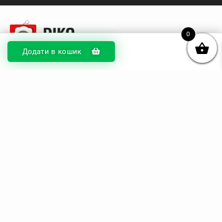
0
Додати в кошик
© DIKOcase 2026
ФОП Карпенко Альона Андріївна
Розділи
Про компанію
Доставка та оплата
Обмін та повернення
Блог
Купити чохли з чорного силікону