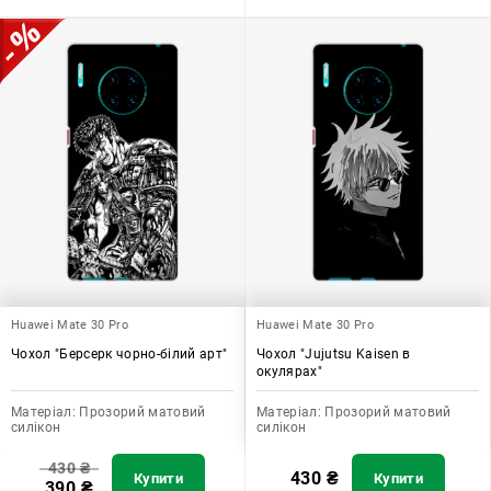
Huawei Mate 30 Pro
Huawei Mate 30 Pro
Чохол "Берсерк чорно-білий арт"
Чохол "Jujutsu Kaisen в
окулярах"
Матеріал:
Прозорий матовий
Матеріал:
Прозорий матовий
силікон
силікон
430
₴
430
₴
Купити
Купити
390
₴