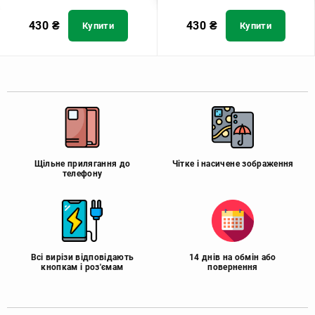
430
₴
430
₴
Купити
Купити
Щільне прилягання до
Чітке і насичене зображення
телефону
Всі вирізи відповідають
14 днів на обмін або
кнопкам і роз'ємам
повернення