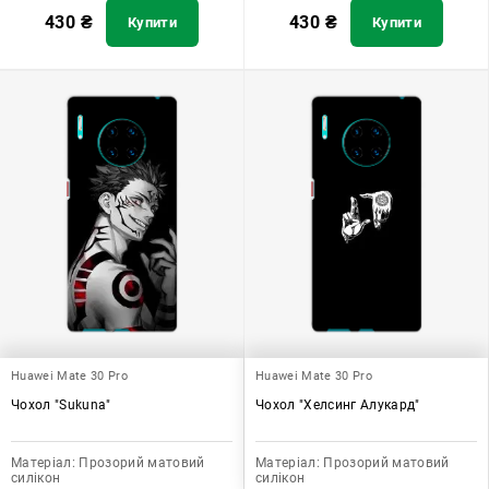
430
₴
430
₴
Купити
Купити
Huawei Mate 30 Pro
Huawei Mate 30 Pro
Чохол "Sukuna"
Чохол "Хелсинг Алукард"
Матеріал:
Прозорий матовий
Матеріал:
Прозорий матовий
силікон
силікон