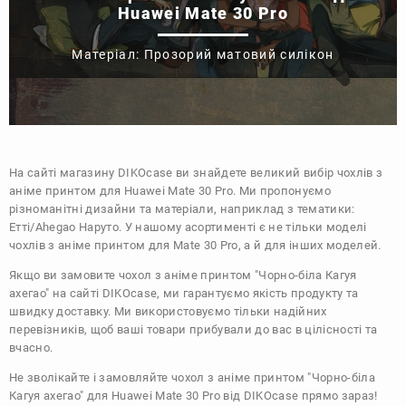
Huawei Mate 30 Pro
Матеріал: Прозорий матовий силікон
На сайті магазину
DIKOcase
ви знайдете великий вибір чохлів з
аніме принтом для Huawei Mate 30 Pro. Ми пропонуємо
різноманітні дизайни та матеріали, наприклад з тематики:
Етті/Ahegao
Наруто
. У нашому асортименті є не тільки моделі
чохлів з аніме принтом для Mate 30 Pro, а й для інших моделей.
Якщо ви замовите чохол з аніме принтом "Чорно-біла Кагуя
ахегао" на сайті DIKOcase, ми гарантуємо якість продукту та
швидку доставку. Ми використовуємо тільки надійних
перевізників, щоб ваші товари прибували до вас в цілісності та
вчасно.
Не зволікайте і замовляйте чохол з аніме принтом "Чорно-біла
Кагуя ахегао" для Huawei Mate 30 Pro від DIKOcase прямо зараз!