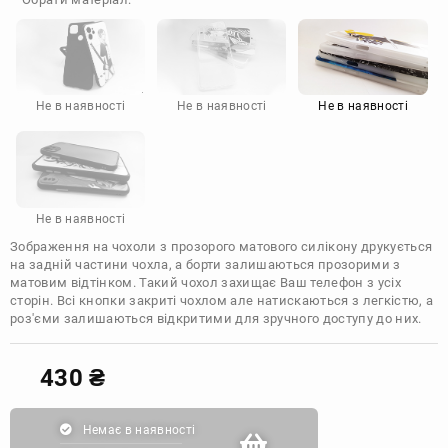
Doogee
Infinix
Sony
Motorola
Не в наявності
Не в наявності
Не в наявності
Не в наявності
Зображення на чохоли з прозорого матового силікону друкується
на задній частини чохла, а борти залишаються прозорими з
матовим відтінком. Такий чохол захищає Ваш телефон з усіх
сторін. Всі кнопки закриті чохлом але натискаються з легкістю, а
роз'єми залишаються відкритими для зручного доступу до них.
430
₴
Немає в наявності