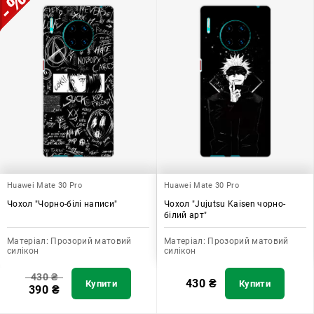
Huawei Mate 30 Pro
Huawei Mate 30 Pro
Чохол "Чорно-білі написи"
Чохол "Jujutsu Kaisen чорно-
білий арт"
Матеріал:
Прозорий матовий
Матеріал:
Прозорий матовий
силікон
силікон
430
₴
430
₴
Купити
Купити
390
₴