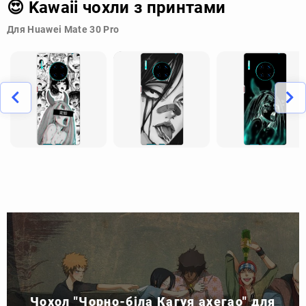
😍 Kawaii чохли з принтами
Для Huawei Mate 30 Pro
Чохол "Чорно-біла Кагуя ахегао" для