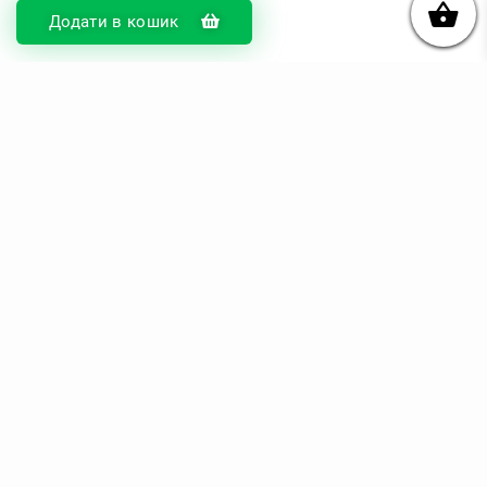
Додати в кошик
© DIKOcase 2026
ФОП Карпенко Альона Андріївна
Розділи
Про компанію
Доставка та оплата
Обмін та повернення
Блог
Купити чохли з чорного силікону
Купити чохли з термопластику
Купити чохли з прозорого силікону