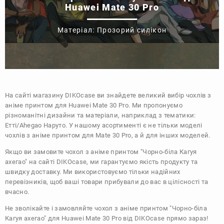
Huawei Mate 30 Pro
Матеріал: Прозорий силікон
На сайті магазину
DIKOcase
ви знайдете великий вибір чохлів з
аніме принтом для Huawei Mate 30 Pro. Ми пропонуємо
різноманітні дизайни та матеріали, наприклад з тематики:
Етті/Ahegao
Наруто
. У нашому асортименті є не тільки моделі
чохлів з аніме принтом для Mate 30 Pro, а й для інших моделей.
Якщо ви замовите чохол з аніме принтом "Чорно-біла Кагуя
ахегао" на сайті DIKOcase, ми гарантуємо якість продукту та
швидку доставку. Ми використовуємо тільки надійних
перевізників, щоб ваші товари прибували до вас в цілісності та
вчасно.
Не зволікайте і замовляйте чохол з аніме принтом "Чорно-біла
Кагуя ахегао" для Huawei Mate 30 Pro від DIKOcase прямо зараз!