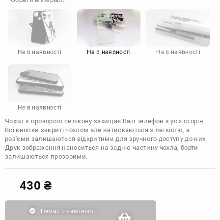
Doogee
Infinix
Sony
Motorola
Не в наявності
Не в наявності
Не в наявності
Не в наявності
Чохол з прозорого силікону захищає Ваш телефон з усіх сторін.
Всі кнопки закриті чохлом але натискаються з легкістю, а
роз'єми залишаються відкритими для зручного доступу до них.
Друк зображення наноситься на задню частину чохла, борти
залишаються прозорими.
430
₴
Немає в наявності