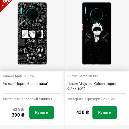
Huawei Mate 30 Pro
Huawei Mate 30 Pro
Чохол "Чорно-білі написи"
Чохол "Jujutsu Kaisen чорно-
білий арт"
Матеріал:
Прозорий силікон
Матеріал:
Прозорий силікон
430
₴
430
₴
Купити
Купити
390
₴