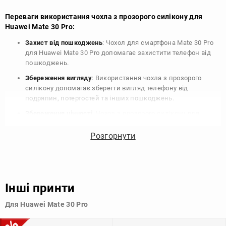
Переваги використання чохла з прозорого силікону для
Huawei Mate 30 Pro:
Захист від пошкоджень
: Чохол для смартфона Mate 30 Pro
для Huawei Mate 30 Pro допомагає захистити телефон від
пошкоджень.
Збереження вигляду
: Використання чохла з прозорого
силікону допомагає зберегти вигляд телефону від
подряпин, потертостей та інших пошкоджень.
Збереження цінності
: Чохол з прозорого силікону для
Huawei Mate 30 Pro допомагає зберегти цінність вашого
телефону, що особливо важливо для людей, які планують
Розгорнути
продати свій пристрій в майбутньому.
Варіативність дизайну
: Наявність великого вибору чохлів
для Huawei Mate 30 Pro з прозорого силікону дозволяє
підібрати той, що найбільше відповідає вашому стилю та
Інші принти
особистому смаку.
Для Huawei Mate 30 Pro
Узагалі, чохол для телефону - це дуже корисний аксесуар, який
допомагає захистити ваш пристрій, зберегти його цінність і
додати зручності в користуванні.