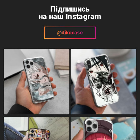
Підпишись
на наш Instagram
@dikocase