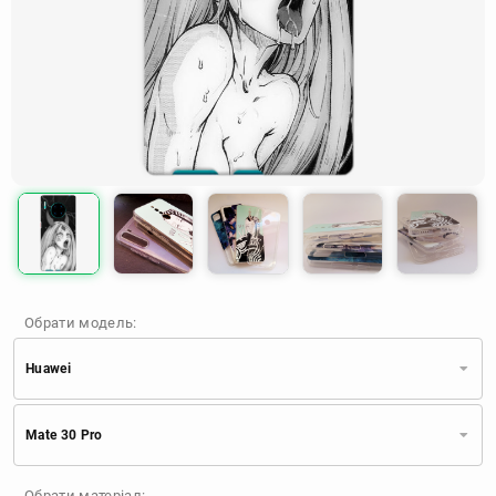
Обрати модель:
Huawei
Xiaomi
Samsung
Apple
Mate 30 Pro
Huawei
Oppo
Realme
TECNO
ZTE
OnePlus
Google
Обрати матеріал: