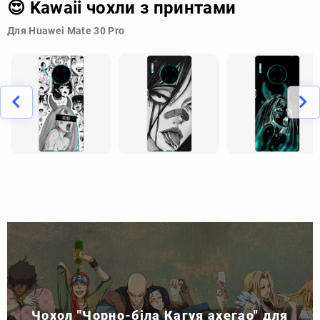
😍 Kawaii чохли з принтами
Для Huawei Mate 30 Pro
Чохол "Чорно-біла Кагуя ахегао" для