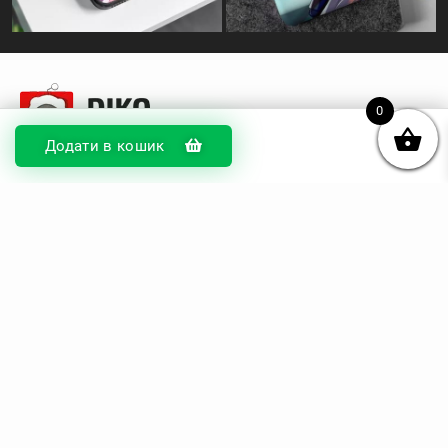
0
Додати в кошик
© DIKOcase 2026
ФОП Карпенко Альона Андріївна
Розділи
Про компанію
Доставка та оплата
Обмін та повернення