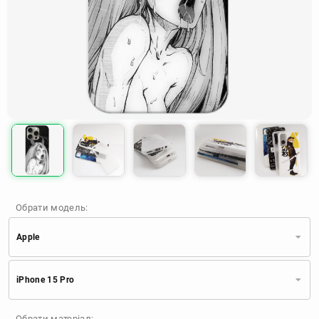
Обрати модель:
Apple
Xiaomi
Samsung
Apple
iPhone 15 Pro
Huawei
Oppo
Realme
TECNO
ZTE
OnePlus
Google
Обрати матеріал: