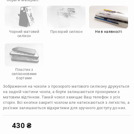
Doogee
Infinix
Sony
Motorola
Чорний матовий
Прозорий силікон
Не в наявності
силікон
Пластик з
силіконовими
бортами
Зображення на чохоли з прозорого матового силікону друкується
на задній частини чохла, а борти залишаються прозорими з
матовим відтінком. Такий чохол захищає Ваш телефон з усіх
сторін. Всі кнопки закриті чохлом але натискаються з легкістю, а
роз'єми залишаються відкритими для зручного доступу до них.
430
₴