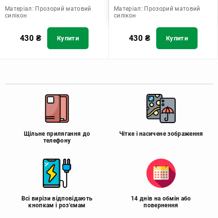
Матеріал:
Прозорий матовий
Матеріал:
Прозорий матовий
силікон
силікон
430
₴
430
₴
Купити
Купити
Щільне прилягання до
Чітке і насичене зображення
телефону
Всі вирізи відповідають
14 днів на обмін або
кнопкам і роз'ємам
повернення