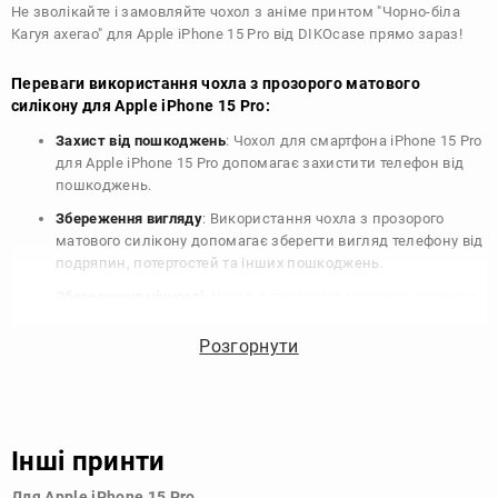
Не зволікайте і замовляйте чохол з аніме принтом "Чорно-біла
Кагуя ахегао" для Apple iPhone 15 Pro від DIKOcase прямо зараз!
Переваги використання чохла з прозорого матового
силікону для Apple iPhone 15 Pro:
Захист від пошкоджень
: Чохол для смартфона iPhone 15 Pro
для Apple iPhone 15 Pro допомагає захистити телефон від
пошкоджень.
Збереження вигляду
: Використання чохла з прозорого
матового силікону допомагає зберегти вигляд телефону від
подряпин, потертостей та інших пошкоджень.
Збереження цінності
: Чохол з прозорого матового силікону
для Apple iPhone 15 Pro допомагає зберегти цінність вашого
телефону, що особливо важливо для людей, які планують
Розгорнути
продати свій пристрій в майбутньому.
Варіативність дизайну
: Наявність великого вибору чохлів
для Apple iPhone 15 Pro з прозорого матового силікону
дозволяє підібрати той, що найбільше відповідає вашому
Інші принти
стилю та особистому смаку.
Для Apple iPhone 15 Pro