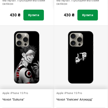
Матеріал:
Прозорий матовий
Матеріал:
Прозорий матовий
силікон
силікон
430
₴
430
₴
Купити
Купити
Apple iPhone 15 Pro
Apple iPhone 15 Pro
Чохол "Sukuna"
Чохол "Хелсинг Алукард"