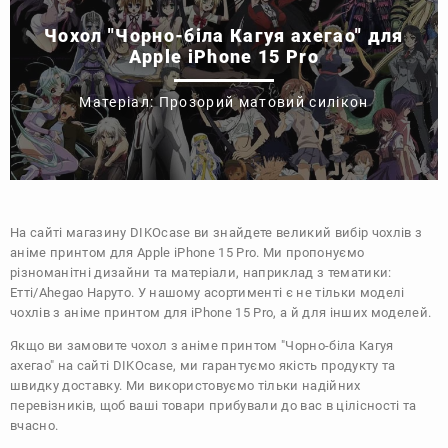
Чохол "Чорно-біла Кагуя ахегао" для
Apple iPhone 15 Pro
Матеріал: Прозорий матовий силікон
На сайті магазину
DIKOcase
ви знайдете великий вибір чохлів з
аніме принтом для Apple iPhone 15 Pro. Ми пропонуємо
різноманітні дизайни та матеріали, наприклад з тематики:
Етті/Ahegao
Наруто
. У нашому асортименті є не тільки моделі
чохлів з аніме принтом для iPhone 15 Pro, а й для інших моделей.
Якщо ви замовите чохол з аніме принтом "Чорно-біла Кагуя
ахегао" на сайті DIKOcase, ми гарантуємо якість продукту та
швидку доставку. Ми використовуємо тільки надійних
перевізників, щоб ваші товари прибували до вас в цілісності та
вчасно.