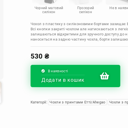
Infinix
Sony
Motorola
Чорний матовий
Прозорий
Не в наявн
силікон
силікон
Чохол з пластику з силіконовими бортами захищає Ва
Всі кнопки закриті чохлом але натискаються з легкі
залишаються відкритими для зручного доступу до н
наноситься на задню частину чохла, борти залиша
530
₴
В наявності
Додати в кошик
Категорії:
Чохли з принтами Етті/Ahegao
Чохли з п