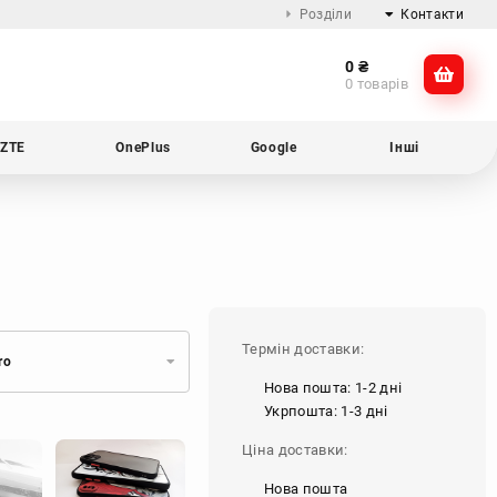
Розділи
Контакти
0
₴
Про компанію
@dikocase
0 товарів
Доставка та оплата
@dikocase
Обмін та повернення
ZTE
OnePlus
Google
Інші
Блог
Термін доставки:
ro
Нова пошта: 1-2 дні
Укрпошта: 1-3 дні
Ціна доставки:
Нова пошта