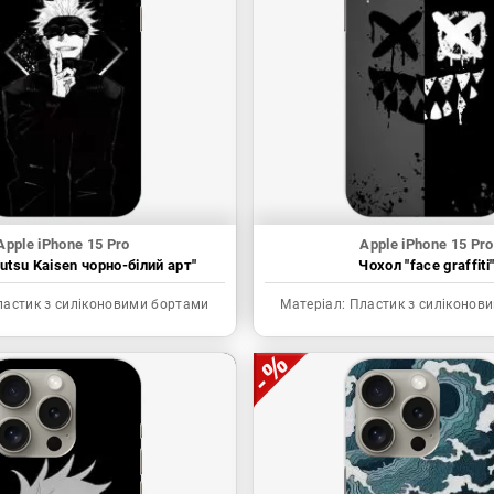
Apple iPhone 15 Pro
Apple iPhone 15 Pro
utsu Kaisen чорно-білий арт"
Чохол "face graffiti
астик з силіконовими бортами
Матеріал:
Пластик з силіконов