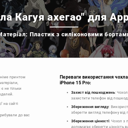
ла Кагуя ахегао" для App
Матеріал: Пластик з силіконовими бортам
Переваги використання чохла
аніме принтом
iPhone 15 Pro:
матеріали,
 є не тільки
Захист від пошкоджень
: Чохол
моделей.
захистити телефон від пошко
" на сайті
Збереження вигляду
: Викорис
зберегти вигляд телефону від
прибували до вас
Збереження цінності
: Чохол з
допомагає зберегти цінність 