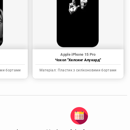
Apple iPhone 15 Pro
Чохол "Хелсинг Алукард"
ими бортами
Матеріал:
Пластик з силіконовими бортами