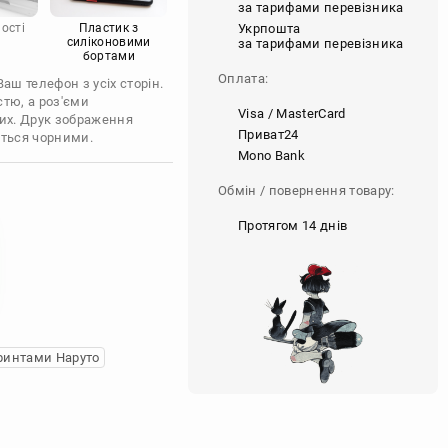
за тарифами перевізника
Укрпошта
ості
Пластик з
силіконовими
за тарифами перевізника
бортами
Оплата:
ш телефон з усіх сторін.
стю, а роз'єми
Visa / MasterCard
их. Друк зображення
Приват24
ються чорними.
Mono Bank
Обмін / повернення товару:
Протягом 14 днів
ринтами Наруто