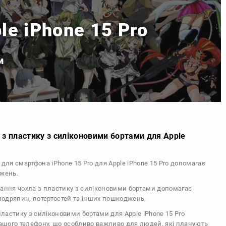
le iPhone 15 Pro
и
 з пластику з силіконовими бортами для Apple
 для смартфона iPhone 15 Pro для Apple iPhone 15 Pro допомагає
джень.
тання чохла з пластику з силіконовими бортами допомагає
 подряпин, потертостей та інших пошкоджень.
 пластику з силіконовими бортами для Apple iPhone 15 Pro
вашого телефону, що особливо важливо для людей, які планують