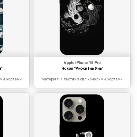
Apple iPhone 15 Pro
і"
Чохол "Рибки Інь Янь"
ими бортами
Матеріал:
Пластик з силіконовими бортами