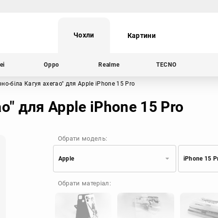
Чохли
Картини
ei
Oppo
Realme
TECNO
рно-біла Кагуя ахегао"
для Apple iPhone 15 Pro
о" для Apple iPhone 15 Pro
Обрати модель:
Apple
iPhone 15 P
Xiaomi
Samsung
Обрати матеріал:
Apple
Huawei
Oppo
Realme
TECNO
ZTE
OnePlus
Google
Doogee