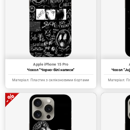
Apple iPhone 15 Pro
Чохол "Чорно-білі написи"
Чохол "Juj
Матеріал:
Пластик з силіконовими бортами
Матеріал:
Пл