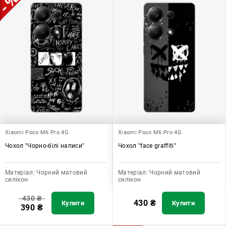
Xiaomi Poco M6 Pro 4G
Xiaomi Poco M6 Pro 4G
Чохол "Чорно-білі написи"
Чохол "face graffiti"
Матеріал:
Чорний матовий
Матеріал:
Чорний матовий
силікон
силікон
430
₴
430
₴
Купити
Купити
390
₴