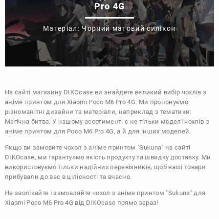
Pro 4G
Матеріал: Чорний матовий силікон
На сайті магазину
DIKOcase
ви знайдете великий вибір чохлів з
аніме принтом для Xiaomi Poco M6 Pro 4G. Ми пропонуємо
різноманітні дизайни та матеріали, наприклад з тематики:
Магічна битва
. У нашому асортименті є не тільки моделі чохлів з
аніме принтом для Poco M6 Pro 4G, а й для інших моделей.
Якщо ви замовите чохол з аніме принтом "Sukuna" на сайті
DIKOcase, ми гарантуємо якість продукту та швидку доставку. Ми
використовуємо тільки надійних перевізників, щоб ваші товари
прибували до вас в цілісності та вчасно.
Не зволікайте і замовляйте чохол з аніме принтом "Sukuna" для
Xiaomi Poco M6 Pro 4G від DIKOcase прямо зараз!