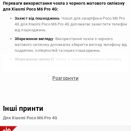
Переваги використання чохла з чорного матового силікону
для Xiaomi Poco M6 Pro 4G:
Захист від пошкоджень
: Чохол для смартфона Poco M6 Pro
4G для Xiaomi Poco M6 Pro 4G допомагає захистити телефон
від пошкоджень.
Збереження вигляду
: Використання чохла з чорного
матового силікону допомагає зберегти вигляд телефону від
подряпин, потертостей та інших пошкоджень.
Збереження цінності
: Чохол з чорного матового силікону
для Xiaomi Poco M6 Pro 4G допомагає зберегти цінність
вашого телефону, що особливо важливо для людей, які
планують продати свій пристрій в майбутньому.
Розгорнути
Варіативність дизайну
: Наявність великого вибору чохлів
для Xiaomi Poco M6 Pro 4G з чорного матового силікону
дозволяє підібрати той, що найбільше відповідає вашому
стилю та особистому смаку.
Інші принти
Узагалі, чохол для телефону - це дуже корисний аксесуар, який
Для Xiaomi Poco M6 Pro 4G
допомагає захистити ваш пристрій, зберегти його цінність і
додати зручності в користуванні.