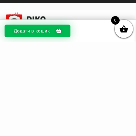
0
Додати в кошик
© DIKOcase 2026
ФОП Карпенко Альона Андріївна
Розділи
Про компанію
Доставка та оплата
Обмін та повернення
Блог
Купити чохли з чорного силікону