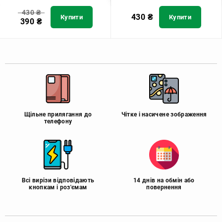
430
₴
430
₴
Купити
Купити
390
₴
Щільне прилягання до
Чітке і насичене зображення
телефону
Всі вирізи відповідають
14 днів на обмін або
кнопкам і роз'ємам
повернення