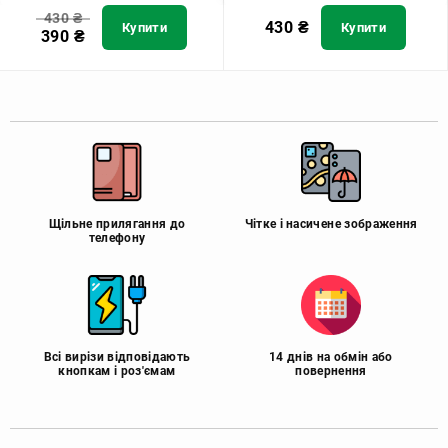
430
₴
430
₴
Купити
Купити
390
₴
Щільне прилягання до
Чітке і насичене зображення
телефону
Всі вирізи відповідають
14 днів на обмін або
кнопкам і роз'ємам
повернення