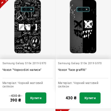
Samsung Galaxy S10e 2019 G970
Samsung Galaxy S10e 2019 G970
Чохол "Чорно-білі написи"
Чохол "face graffiti"
Матеріал:
Чорний матовий
Матеріал:
Чорний матовий
силікон
силікон
430
₴
430
₴
Купити
Купити
390
₴