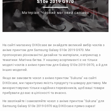
S10e 2019 G970
Матеріал: Чорний матовий силікон
На сайті магазину
DIKOcase
ви знайдете великий вибір чохлів з
аніме принтом для Samsung Galaxy S10e 2019 G970. Ми
пропонуємо різноманітні дизайни та матеріали, наприклад з
тематики:
Магічна битва
. У нашому асортименті є не тільки
моделі чохлів з аніме принтом для Galaxy S10e 2019 G970, а й для
інших моделей.
Якщо ви замовите чохол з аніме принтом "Sukuna" на сайті
DIKOcase, ми гарантуємо якість продукту та швидку доставку. Ми
використовуємо тільки надійних перевізників, щоб ваші товари
прибували до вас в цілісності та вчасно.
Не зволікайте і замовляйте чохол з аніме принтом "Sukuna" для
Samsung Galaxy S10e 2019 G970 від DIKOcase прямо зараз!