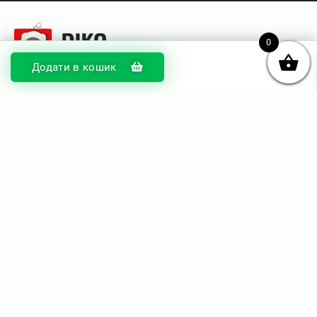
0
Додати в кошик
© DIKOcase 2026
ФОП Карпенко Альона Андріївна
Розділи
Про компанію
Доставка та оплата
Обмін та повернення
Блог
Купити чохли з чорного силікону