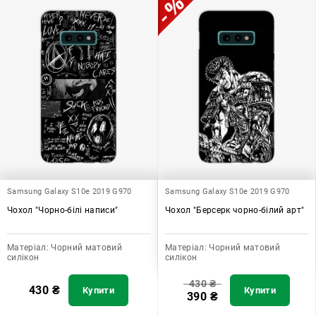
Samsung Galaxy S10e 2019 G970
Samsung Galaxy S10e 2019 G970
Чохол "Чорно-білі написи"
Чохол "Берсерк чорно-білий арт"
Матеріал:
Чорний матовий
Матеріал:
Чорний матовий
силікон
силікон
430
₴
430
₴
Купити
Купити
390
₴