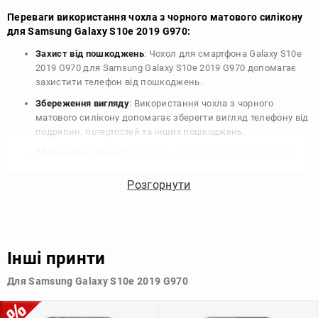
Переваги використання чохла з чорного матового силікону
для Samsung Galaxy S10e 2019 G970:
Захист від пошкоджень
: Чохол для смартфона Galaxy S10e
2019 G970 для Samsung Galaxy S10e 2019 G970 допомагає
захистити телефон від пошкоджень.
Збереження вигляду
: Використання чохла з чорного
матового силікону допомагає зберегти вигляд телефону від
подряпин, потертостей та інших пошкоджень.
Збереження цінності
: Чохол з чорного матового силікону
для Samsung Galaxy S10e 2019 G970 допомагає зберегти
цінність вашого телефону, що особливо важливо для
Розгорнути
людей, які планують продати свій пристрій в майбутньому.
Варіативність дизайну
: Наявність великого вибору чохлів
для Samsung Galaxy S10e 2019 G970 з чорного матового
силікону дозволяє підібрати той, що найбільше відповідає
Інші принти
вашому стилю та особистому смаку.
Для Samsung Galaxy S10e 2019 G970
Узагалі, чохол для телефону - це дуже корисний аксесуар, який
допомагає захистити ваш пристрій, зберегти його цінність і
додати зручності в користуванні.