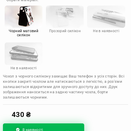
Doogee
Infinix
Sony
Motorola
Чорний матовий
Прозорий силікон
Не в наявності
силікон
Не в наявності
Чохол з чорного силікону захищає Ваш телефон з усіх сторін. Всі
кнопки закриті чохлом але натискаються з легкістю, а роз'єми
залишаються відкритими для зручного доступу до них. Друк
зображення наноситься на задню частину чохла, борти
залишаються чорними.
430
₴
В наявності