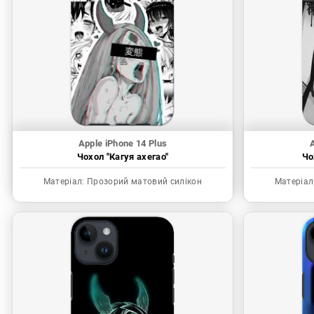
Apple iPhone 14 Plus
A
Чохол "Кагуя ахегао"
Чо
Матеріал:
Прозорий матовий силікон
Матеріал