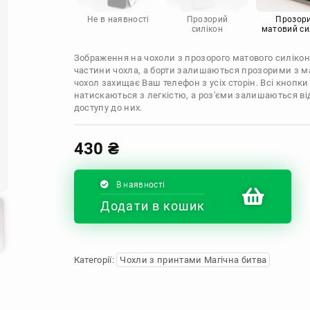
Infinix
Sony
Motorola
Не в наявності
Прозорий
Прозор
силікон
матовий си
Зображення на чохоли з прозорого матового силікон
частини чохла, а борти залишаються прозорими з м
чохол захищає Ваш телефон з усіх сторін. Всі кнопки
натискаються з легкістю, а роз'єми залишаються в
доступу до них.
430
₴
В наявності
Додати в кошик
Категорії:
Чохли з принтами Магічна битва