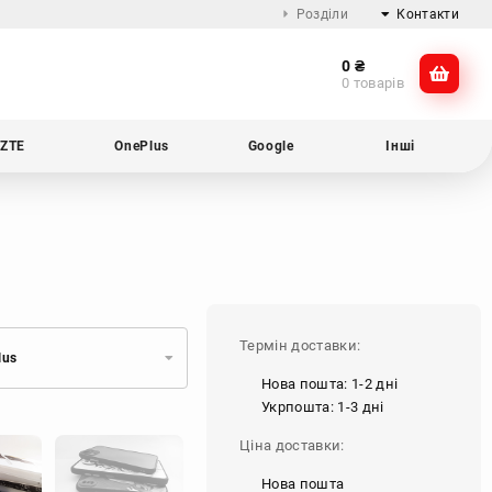
Розділи
Контакти
0
₴
Про компанію
@dikocase
0 товарів
Доставка та оплата
@dikocase
Обмін та повернення
ZTE
OnePlus
Google
Інші
Блог
Термін доставки:
lus
Нова пошта: 1-2 дні
Укрпошта: 1-3 дні
Ціна доставки:
Нова пошта