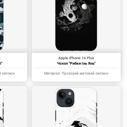
s
Apple iPhone 14 Plus
і"
Чохол "Рибки Інь Янь"
 силікон
Матеріал:
Прозорий матовий силікон