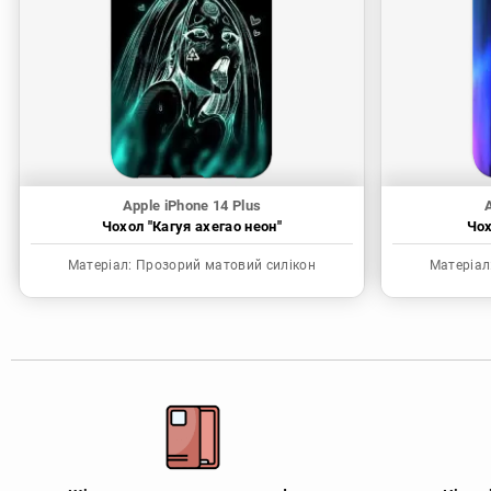
Apple iPhone 14 Plus
A
Чохол "Кагуя ахегао неон"
Чох
Матеріал:
Прозорий матовий силікон
Матеріал