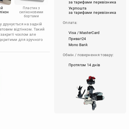
за тарифами перевізника
Укрпошта
ий
Пластик з
лікон
силіконовими
за тарифами перевізника
бортами
Оплата:
у друкується на задній
атовим відтінком. Такий
Visa / MasterCard
 закриті чохлом але
Приват24
ідкритими для зручного
Mono Bank
Обмін / повернення товару:
Протягом 14 днів