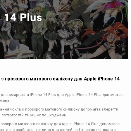
 14 Plus
з прозорого матового силікону для Apple iPhone 14
 для смартфона iPhone 14 Plus для Apple iPhone 14 Plus допомагає
джень.
тання чохла з прозорого матового силікону допомагає зберегти
, потертостей та інших пошкоджень.
 прозорого матового силікону для Apple iPhone 14 Plus допомагає
ефону, що особливо важливо для людей, які планують продати