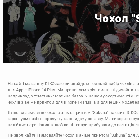
Чохол "
На сайті магазину
DIKOcase
ви знайдете великий вибір чохлів з 
для Apple iPhone 14 Plus. Ми пропонуємо різноманітні дизайни та
наприклад з тематики:
Магічна битва
. У нашому асортименті є не
чохлів з аніме принтом для iPhone 14 Plus, а й для інших моделей
Якщо ви замовите чохол з аніме принтом "Sukuna" на сайті DIKOc
гарантуємо якість продукту та швидку доставку. Ми використову
надійних перевізників, щоб ваші товари прибували до вас в цілісн
Не зволікайте і замовляйте чохол з аніме принтом "Sukuna" для A