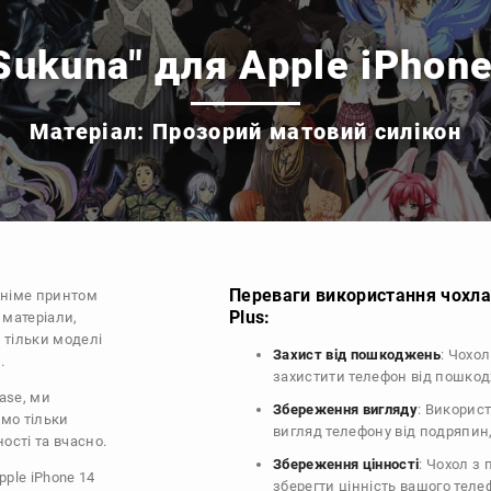
Sukuna" для Apple iPhone
Матеріал: Прозорий матовий силікон
Переваги використання чохла 
аніме принтом
Plus:
 матеріали,
 тільки моделі
Захист від пошкоджень
: Чохол
.
захистити телефон від пошко
ase, ми
Збереження вигляду
: Викорис
ємо тільки
вигляд телефону від подряпин
ості та вчасно.
Збереження цінності
: Чохол з
pple iPhone 14
зберегти цінність вашого тел