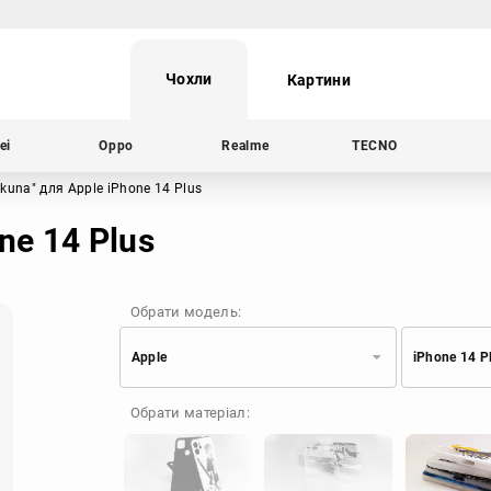
Чохли
Картини
ei
Oppo
Realme
TECNO
ukuna"
для Apple iPhone 14 Plus
ne 14 Plus
Обрати модель:
Apple
iPhone 14 P
Xiaomi
Samsung
Обрати матеріал:
Apple
Huawei
Oppo
Realme
TECNO
ZTE
OnePlus
Google
Doogee