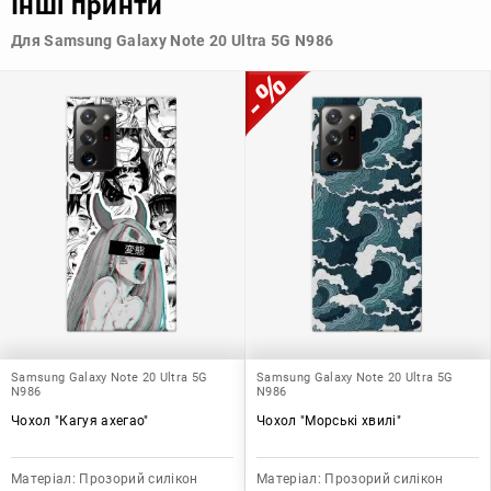
Інші принти
для Samsung Galaxy Note 20 Ultra 5G N986 з прозорого
силікону дозволяє підібрати той, що найбільше відповідає
Для Samsung Galaxy Note 20 Ultra 5G N986
вашому стилю та особистому смаку.
Узагалі, чохол для телефону - це дуже корисний аксесуар, який
допомагає захистити ваш пристрій, зберегти його цінність і
додати зручності в користуванні.
Samsung Galaxy Note 20 Ultra 5G
Samsung Galaxy Note 20 Ultra 5G
N986
N986
Чохол "Кагуя ахегао"
Чохол "Морські хвилі"
Матеріал:
Прозорий силікон
Матеріал:
Прозорий силікон