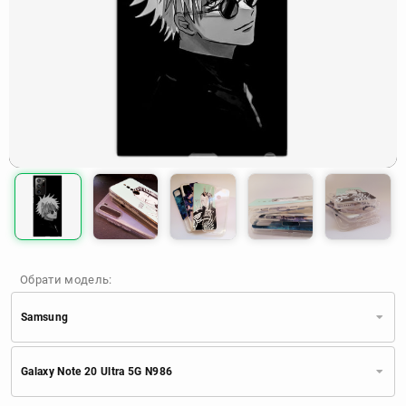
Обрати модель:
Samsung
Xiaomi
Samsung
Apple
Galaxy Note 20 Ultra 5G N986
Huawei
Oppo
Realme
TECNO
ZTE