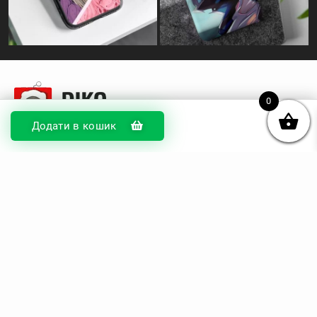
0
Додати в кошик
© DIKOcase 2026
ФОП Карпенко Альона Андріївна
Розділи
Про компанію
Доставка та оплата