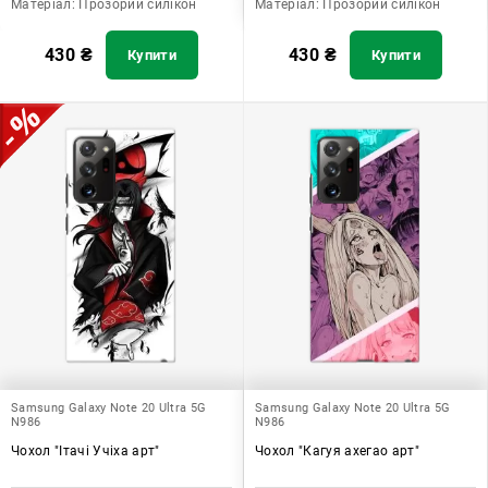
Матеріал:
Прозорий силікон
Матеріал:
Прозорий силікон
430
₴
430
₴
Купити
Купити
Samsung Galaxy Note 20 Ultra 5G
Samsung Galaxy Note 20 Ultra 5G
N986
N986
Чохол "Ітачі Учіха арт"
Чохол "Кагуя ахегао арт"