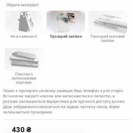
OnePlus
Google
Обрати матеріал:
Doogee
Infinix
Sony
Motorola
Не в наявності
Прозорий силікон
Прозорий матовий
силікон
Пластик з
силіконовими
бортами
Чохол з прозорого силікону захищає Ваш телефон з усіх сторін.
Всі кнопки закриті чохлом але натискаються з легкістю, а
роз'єми залишаються відкритими для зручного доступу до них.
Друк зображення наноситься на задню частину чохла, борти
залишаються прозорими.
430
₴