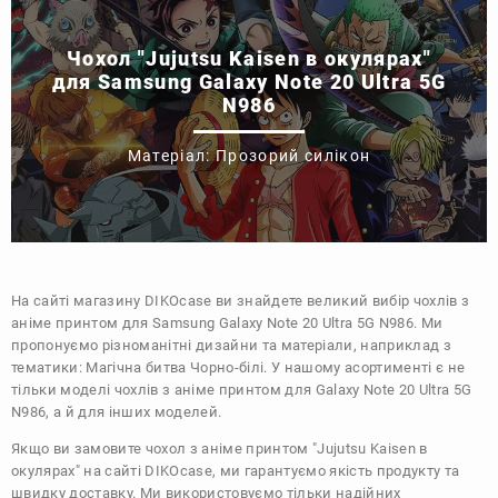
Чохол "Jujutsu Kaisen в окулярах"
для Samsung Galaxy Note 20 Ultra 5G
N986
Матеріал: Прозорий силікон
На сайті магазину
DIKOcase
ви знайдете великий вибір чохлів з
аніме принтом для Samsung Galaxy Note 20 Ultra 5G N986. Ми
пропонуємо різноманітні дизайни та матеріали, наприклад з
тематики:
Магічна битва
Чорно-білі
. У нашому асортименті є не
тільки моделі чохлів з аніме принтом для Galaxy Note 20 Ultra 5G
N986, а й для інших моделей.
Якщо ви замовите чохол з аніме принтом "Jujutsu Kaisen в
окулярах" на сайті DIKOcase, ми гарантуємо якість продукту та
швидку доставку. Ми використовуємо тільки надійних