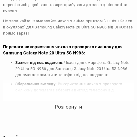
перевізників, щоб ваші товари прибували до вас в цілісності та
вчасно.
Не зволікайте і замовляйте чохол з аніме принтом "Jujutsu Kaisen
в окулярах" для Samsung Galaxy Note 20 Ultra 5G N986 від DIKOcase
прямо зараз!
Переваги використання чохла з прозорого силікону для
Samsung Galaxy Note 20 Ultra 5G N986:
Захист від пошкоджень
: Чохол для смартфона Galaxy Note
20 Ultra 5G N986 для Samsung Galaxy Note 20 Ultra 5G N986
допомагає захистити телефон від пошкоджень.
Збереження вигляду
: Використання чохла з прозорого
силікону допомагає зберегти вигляд телефону від
подряпин, потертостей та інших пошкоджень.
Збереження цінності
: Чохол з прозорого силікону для
Розгорнути
Samsung Galaxy Note 20 Ultra 5G N986 допомагає зберегти
цінність вашого телефону, що особливо важливо для
людей, які планують продати свій пристрій в майбутньому.
Варіативність дизайну
: Наявність великого вибору чохлів