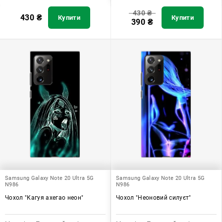
430
₴
430
₴
Купити
Купити
390
₴
Samsung Galaxy Note 20 Ultra 5G
Samsung Galaxy Note 20 Ultra 5G
N986
N986
Чохол "Кагуя ахегао неон"
Чохол "Неоновий силуєт"