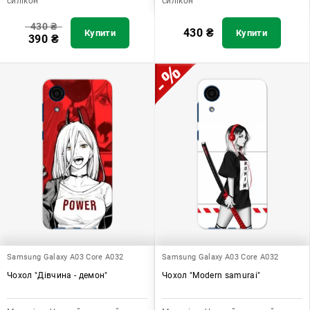
силікон
силікон
430
₴
430
₴
Купити
Купити
390
₴
Samsung Galaxy A03 Core A032
Samsung Galaxy A03 Core A032
Чохол "Дівчина - демон"
Чохол "Modern samurai"