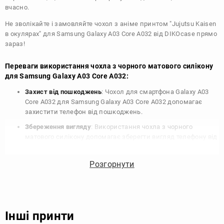
вчасно.
Не зволікайте і замовляйте чохол з аніме принтом "Jujutsu Kaisen
в окулярах" для Samsung Galaxy A03 Core A032 від DIKOcase прямо
зараз!
Переваги використання чохла з чорного матового силікону
для Samsung Galaxy A03 Core A032:
Захист від пошкоджень
: Чохол для смартфона Galaxy A03
Core A032 для Samsung Galaxy A03 Core A032 допомагає
захистити телефон від пошкоджень.
Збереження вигляду
: Використання чохла з чорного
матового силікону допомагає зберегти вигляд телефону від
подряпин, потертостей та інших пошкоджень.
Збереження цінності
: Чохол з чорного матового силікону
Розгорнути
для Samsung Galaxy A03 Core A032 допомагає зберегти
цінність вашого телефону, що особливо важливо для
людей, які планують продати свій пристрій в майбутньому.
Варіативність дизайну
: Наявність великого вибору чохлів
Інші принти
для Samsung Galaxy A03 Core A032 з чорного матового