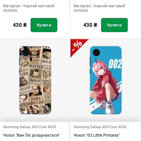
Матеріал:
Чорний матовий
Матеріал:
Чорний матовий
силікон
силікон
430
₴
430
₴
Купити
Купити
Samsung Galaxy A03 Core A032
Samsung Galaxy A03 Core A032
Чохол "Ван Піс розшукується"
Чохол "02 Little Princess"