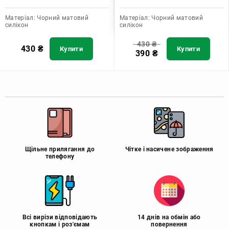
Матеріал:
Чорний матовий
Матеріал:
Чорний матовий
силікон
силікон
430
₴
430
₴
Купити
Купити
390
₴
Щільне прилягання до
Чітке і насичене зображення
телефону
Всі вирізи відповідають
14 днів на обмін або
кнопкам і роз'ємам
повернення