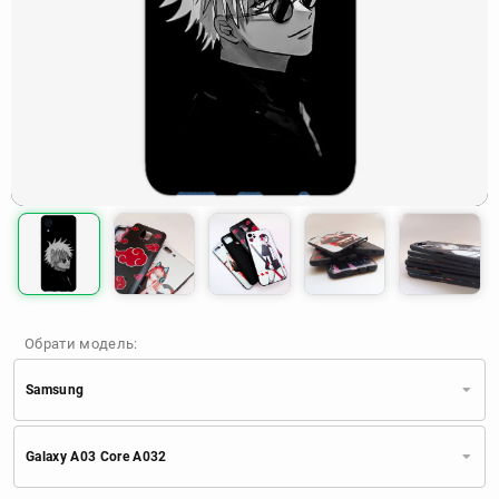
Обрати модель:
Samsung
Xiaomi
Samsung
Apple
Galaxy A03 Core A032
Huawei
Oppo
Realme
TECNO
ZTE