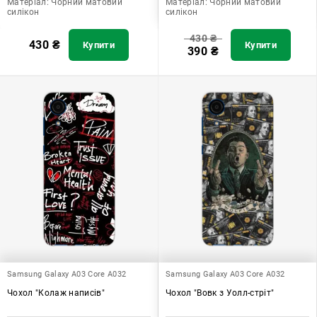
Матеріал:
Чорний матовий
Матеріал:
Чорний матовий
силікон
силікон
430
₴
430
₴
Купити
Купити
390
₴
Samsung Galaxy A03 Core A032
Samsung Galaxy A03 Core A032
Чохол "Колаж написів"
Чохол "Вовк з Уолл-стріт"