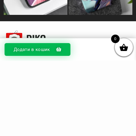
0
Додати в кошик
© DIKOcase 2026
ФОП Карпенко Альона Андріївна
Розділи
Про компанію
Доставка та оплата
Обмін та повернення