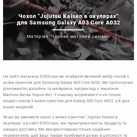
Чохол "Jujutsu Kaisen в окулярах"
для Samsung Galaxy A03 Core A032
Матеріал: Чорний матовий силікон
На сайті магазину
DIKOcase
ви знайдете великий вибір чохлів з
аніме принтом для Samsung Galaxy A03 Core A032. Ми пропонуємо
різноманітні дизайни та матеріали, наприклад з тематики:
Магічна битва
Чорно-білі
. У нашому асортименті є не тільки
моделі чохлів з аніме принтом для Galaxy A03 Core A032, а й для
інших моделей.
Якщо ви замовите чохол з аніме принтом "Jujutsu Kaisen в
окулярах" на сайті DIKOcase, ми гарантуємо якість продукту та
швидку доставку. Ми використовуємо тільки надійних
перевізників, щоб ваші товари прибували до вас в цілісності та