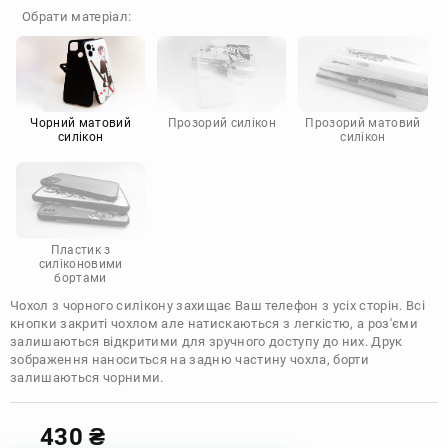
OnePlus
Google
Обрати матеріал:
Doogee
Infinix
Sony
Motorola
Чорний матовий
Прозорий силікон
Прозорий матовий
силікон
силікон
Пластик з
силіконовими
бортами
Чохол з чорного силікону захищає Ваш телефон з усіх сторін. Всі
кнопки закриті чохлом але натискаються з легкістю, а роз'єми
залишаються відкритими для зручного доступу до них. Друк
зображення наноситься на задню частину чохла, борти
залишаються чорними.
430
₴