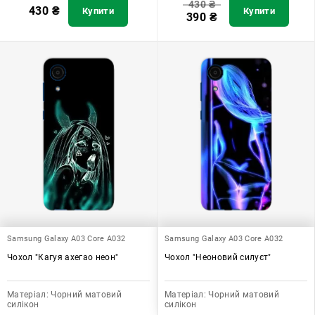
430
₴
430
₴
Купити
Купити
390
₴
Samsung Galaxy A03 Core A032
Samsung Galaxy A03 Core A032
Чохол "Кагуя ахегао неон"
Чохол "Неоновий силуєт"
Матеріал:
Чорний матовий
Матеріал:
Чорний матовий
силікон
силікон