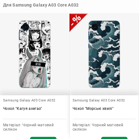
силікону дозволяє підібрати той, що найбільше відповідає
Для Samsung Galaxy A03 Core A032
вашому стилю та особистому смаку.
Узагалі, чохол для телефону - це дуже корисний аксесуар, який
допомагає захистити ваш пристрій, зберегти його цінність і
додати зручності в користуванні.
Samsung Galaxy A03 Core A032
Samsung Galaxy A03 Core A032
Чохол "Кагуя ахегао"
Чохол "Морські хвилі"
Матеріал:
Чорний матовий
Матеріал:
Чорний матовий
силікон
силікон