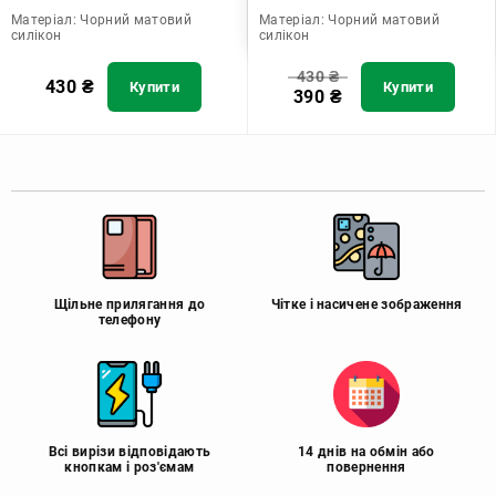
Матеріал:
Чорний матовий
Матеріал:
Чорний матовий
силікон
силікон
430
₴
430
₴
Купити
Купити
390
₴
Щільне прилягання до
Чітке і насичене зображення
телефону
Всі вирізи відповідають
14 днів на обмін або
кнопкам і роз'ємам
повернення