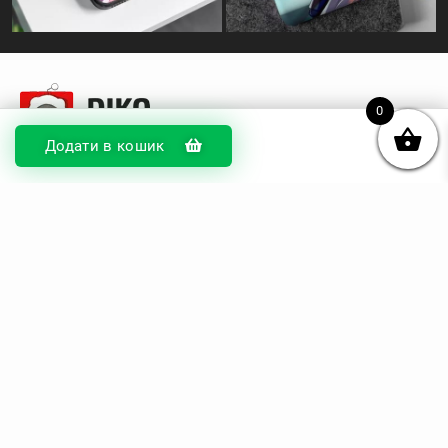
0
Додати в кошик
© DIKOcase 2026
ФОП Карпенко Альона Андріївна
Розділи
Про компанію
Доставка та оплата
Обмін та повернення