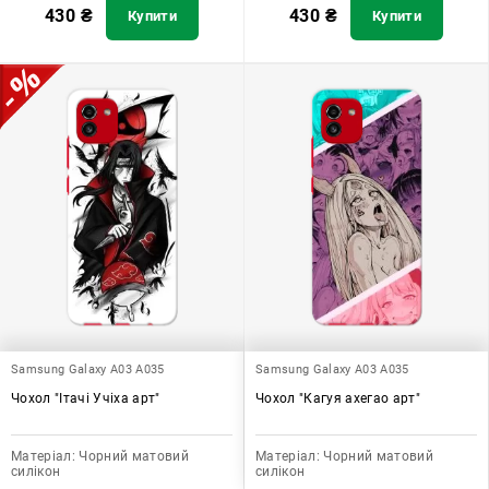
430
₴
430
₴
Купити
Купити
Samsung Galaxy A03 A035
Samsung Galaxy A03 A035
Чохол "Ітачі Учіха арт"
Чохол "Кагуя ахегао арт"
Матеріал:
Чорний матовий
Матеріал:
Чорний матовий
силікон
силікон