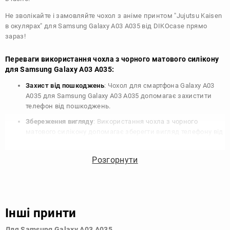
Не зволікайте і замовляйте чохол з аніме принтом "Jujutsu Kaisen
в окулярах" для Samsung Galaxy A03 A035 від DIKOcase прямо
зараз!
Переваги використання чохла з чорного матового силікону
для Samsung Galaxy A03 A035:
Захист від пошкоджень
: Чохол для смартфона Galaxy A03
A035 для Samsung Galaxy A03 A035 допомагає захистити
телефон від пошкоджень.
Збереження вигляду
: Використання чохла з чорного
матового силікону допомагає зберегти вигляд телефону від
подряпин, потертостей та інших пошкоджень.
Збереження цінності
: Чохол з чорного матового силікону
Розгорнути
для Samsung Galaxy A03 A035 допомагає зберегти цінність
вашого телефону, що особливо важливо для людей, які
планують продати свій пристрій в майбутньому.
Варіативність дизайну
: Наявність великого вибору чохлів
Інші принти
для Samsung Galaxy A03 A035 з чорного матового силікону
дозволяє підібрати той, що найбільше відповідає вашому
Для Samsung Galaxy A03 A035