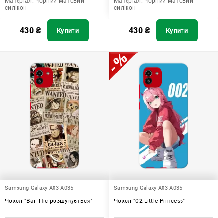
Матеріал:
Чорний матовий
Матеріал:
Чорний матовий
силікон
силікон
430
₴
430
₴
Купити
Купити
Samsung Galaxy A03 A035
Samsung Galaxy A03 A035
Чохол "Ван Піс розшукується"
Чохол "02 Little Princess"