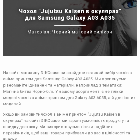
Чохол "Jujutsu Kaisen в окулярах"
для Samsung Galaxy A03 A035
Матеріал: Чорний матовий силікон
На сайті магазину
DIKOcase
ви знайдете великий вибір чохлів з
аніме принтом для Samsung Galaxy A03 A035. Ми пропонуємо
різноманітні дизайни та матеріали, наприклад з тематики:
Магічна битва
Чорно-білі
. У нашому асортименті є не тільки
моделі чохлів з аніме принтом для Galaxy A03 A035, а й для інших
моделей.
Якщо ви замовите чохол з аніме принтом "Jujutsu Kaisen в
окулярах" на сайті DIKOcase, ми гарантуємо якість продукту та
швидку доставку. Ми використовуємо тільки надійних
перевізників, щоб ваші товари прибували до вас в цілісності та
вчасно.