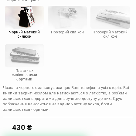
Doogee
Infinix
Sony
Motorola
Чорний матовий
Прозорий силікон
Прозорий матовий
силікон
силікон
Пластик з
силіконовими
бортами
Чохол з чорного силікону захищає Ваш телефон з усіх сторін. Всі
кнопки закриті чохлом але натискаються з легкістю, а роз'єми
залишаються відкритими для зручного доступу до них. Друк
зображення наноситься на задню частину чохла, борти
залишаються чорними.
430
₴