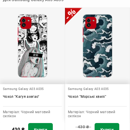
стилю та особистому смаку.
Узагалі, чохол для телефону - це дуже корисний аксесуар, який
допомагає захистити ваш пристрій, зберегти його цінність і
додати зручності в користуванні.
Samsung Galaxy A03 A035
Samsung Galaxy A03 A035
Чохол "Кагуя ахегао"
Чохол "Морські хвилі"
Матеріал:
Чорний матовий
Матеріал:
Чорний матовий
силікон
силікон
430
₴
430
₴
Купити
Купити