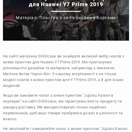
для Huawei Y7 Prime 2019
Матеріал: Пластик з силіконовими бортами
На сайті магазину
DIKOcase
ви знайдете великий вибір чохлів з
аніме принтом для Huawei Y7 Prime 2019. Ми пропонуємо
різноманітні дизайни та матеріали, наприклад з тематики:
Магічна битва
Чорно-білі
. У нашому асортименті є не тільки
моделі чохлів з аніме принтом для Y7 Prime 2019, а й для інших
моделей.
Якщо ви замовите чохол з аніме принтом "Jujutsu Kaisen в
окулярах" на сайті DIKOcase, ми гарантуємо якість продукту та
швидку доставку. Ми використовуємо тільки надійних
перевізників, щоб ваші товари прибували до вас в цілісності та
вчасно.
Не зволікайте і замовляйте чохол з аніме принтом "Jujutsu Kaisen