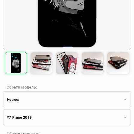
Обрати модель:
Huawei
Xiaomi
Samsung
Apple
Y7 Prime 2019
Huawei
Oppo
Realme
TECNO
ZTE
OnePlus
Google
Обрати матеріал: