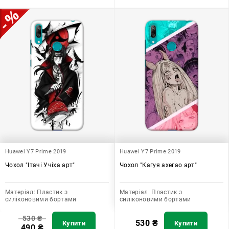
Huawei Y7 Prime 2019
Huawei Y7 Prime 2019
Чохол "Ітачі Учіха арт"
Чохол "Кагуя ахегао арт"
Матеріал:
Пластик з
Матеріал:
Пластик з
силіконовими бортами
силіконовими бортами
530
₴
530
₴
Купити
Купити
490
₴