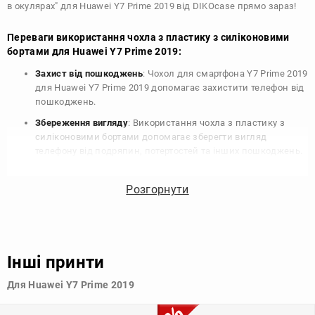
в окулярах" для Huawei Y7 Prime 2019 від DIKOcase прямо зараз!
Переваги використання чохла з пластику з силіконовими
бортами для Huawei Y7 Prime 2019:
Захист від пошкоджень
: Чохол для смартфона Y7 Prime 2019
для Huawei Y7 Prime 2019 допомагає захистити телефон від
пошкоджень.
Збереження вигляду
: Використання чохла з пластику з
силіконовими бортами допомагає зберегти вигляд
телефону від подряпин, потертостей та інших пошкоджень.
Збереження цінності
: Чохол з пластику з силіконовими
бортами для Huawei Y7 Prime 2019 допомагає зберегти
Розгорнути
цінність вашого телефону, що особливо важливо для
людей, які планують продати свій пристрій в майбутньому.
Варіативність дизайну
: Наявність великого вибору чохлів
для Huawei Y7 Prime 2019 з пластику з силіконовими
Інші принти
бортами дозволяє підібрати той, що найбільше відповідає
вашому стилю та особистому смаку.
Для Huawei Y7 Prime 2019
Узагалі, чохол для телефону - це дуже корисний аксесуар, який
допомагає захистити ваш пристрій, зберегти його цінність і