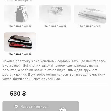
Doogee
Infinix
Sony
Motorola
Не в наявності
Не в наявності
Не в наявності
Не в наявності
Чохол з пластику з силіконовими бортами захищає Ваш телефон
з усіх сторін. Всі кнопки закриті чохлом але натискаються з
легкістю, а роз'єми залишаються відкритими для зручного
доступу до них. Друк зображення наноситься на задню частину
чохла, борти залишаються чорними.
530
₴
Немає в наявності