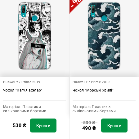
додати зручності в користуванні.
Huawei Y7 Prime 2019
Huawei Y7 Prime 2019
Чохол "Кагуя ахегао"
Чохол "Морські хвилі"
Матеріал:
Пластик з
Матеріал:
Пластик з
силіконовими бортами
силіконовими бортами
530
₴
530
₴
Купити
Купити
490
₴