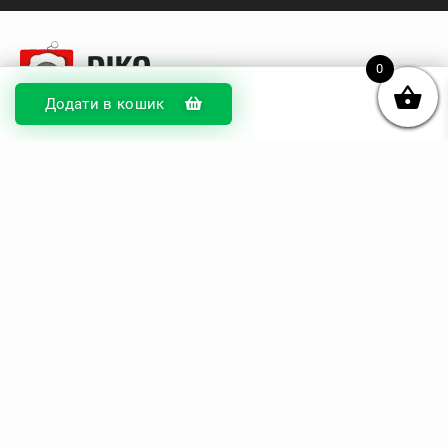
0
Додати в кошик
© DIKOcase 2026
ФОП Карпенко Альона Андріївна
Розділи
Про компанію
Доставка та оплата
Обмін та повернення
Блог
Купити чохли з чорного силікону