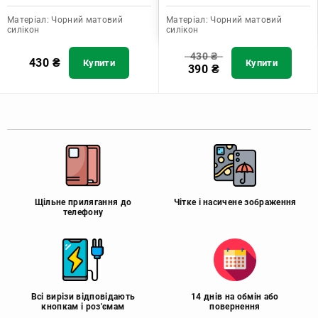
Матеріал:
Чорний матовий
Матеріал:
Чорний матовий
силікон
силікон
430
₴
430
₴
Купити
Купити
390
₴
Щільне прилягання до
Чітке і насичене зображення
телефону
Всі вирізи відповідають
14 днів на обмін або
кнопкам і роз'ємам
повернення