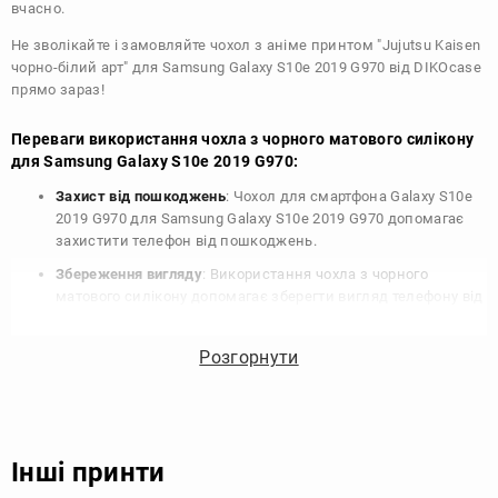
вчасно.
Не зволікайте і замовляйте чохол з аніме принтом "Jujutsu Kaisen
чорно-білий арт" для Samsung Galaxy S10e 2019 G970 від DIKOcase
прямо зараз!
Переваги використання чохла з чорного матового силікону
для Samsung Galaxy S10e 2019 G970:
Захист від пошкоджень
: Чохол для смартфона Galaxy S10e
2019 G970 для Samsung Galaxy S10e 2019 G970 допомагає
захистити телефон від пошкоджень.
Збереження вигляду
: Використання чохла з чорного
матового силікону допомагає зберегти вигляд телефону від
подряпин, потертостей та інших пошкоджень.
Збереження цінності
: Чохол з чорного матового силікону
Розгорнути
для Samsung Galaxy S10e 2019 G970 допомагає зберегти
цінність вашого телефону, що особливо важливо для
людей, які планують продати свій пристрій в майбутньому.
Варіативність дизайну
: Наявність великого вибору чохлів
Інші принти
для Samsung Galaxy S10e 2019 G970 з чорного матового
силікону дозволяє підібрати той, що найбільше відповідає