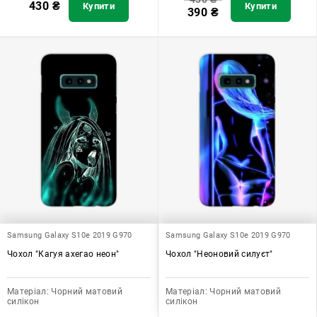
430
₴
Купити
Купити
390
₴
Samsung Galaxy S10e 2019 G970
Samsung Galaxy S10e 2019 G970
Чохол "Кагуя ахегао неон"
Чохол "Неоновий силуєт"
Матеріал:
Чорний матовий
Матеріал:
Чорний матовий
силікон
силікон