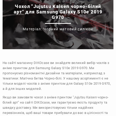
Чохол "Jujutsu Kaisen чорно-білий
арт" для Samsung Galaxy S10e 2019
G970
Матеріал: Чорний матовий силікон
На сайті магазину
DIKOcase
ви знайдете великий вибір чохлів з
аніме принтом для Samsung Galaxy S10e 2019 G970. Ми
пропонуємо різноманітні дизайни та матеріали, наприклад з
тематики:
Магічна битва
Чорно-білі
. У нашому асортименті є не
тільки моделі чохлів з аніме принтом для Galaxy S10e 2019 G970,
а й для інших моделей.
Якщо ви замовите чохол з аніме принтом "Jujutsu Kaisen чорно-
білий арт" на сайті DIKOcase, ми гарантуємо якість продукту та
швидку доставку. Ми використовуємо тільки надійних
перевізників, щоб ваші товари прибували до вас в цілісності та