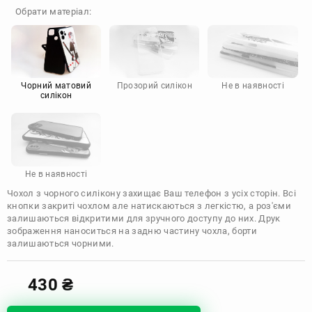
OnePlus
Google
Обрати матеріал:
Doogee
Infinix
Sony
Motorola
Чорний матовий
Прозорий силікон
Не в наявності
силікон
Не в наявності
Чохол з чорного силікону захищає Ваш телефон з усіх сторін. Всі
кнопки закриті чохлом але натискаються з легкістю, а роз'єми
залишаються відкритими для зручного доступу до них. Друк
зображення наноситься на задню частину чохла, борти
залишаються чорними.
430
₴