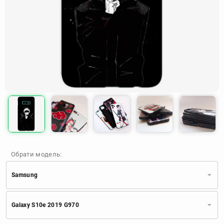
Обрати модель:
Samsung
Xiaomi
Samsung
Apple
Galaxy S10e 2019 G970
Huawei
Oppo
Realme
TECNO
ZTE