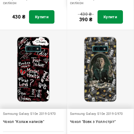
силікон
силікон
430
₴
430
₴
Купити
Купити
390
₴
Samsung Galaxy S10e 2019 G970
Samsung Galaxy S10e 2019 G970
Чохол "Колаж написів"
Чохол "Вовк з Уолл-стріт"