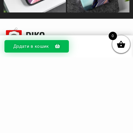
0
Додати в кошик
© DIKOcase 2026
ФОП Карпенко Альона Андріївна
Розділи
Про компанію
Доставка та оплата
Обмін та повернення