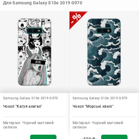
Для Samsung Galaxy S10e 2019 G970
вашому стилю та особистому смаку.
Узагалі, чохол для телефону - це дуже корисний аксесуар, який
допомагає захистити ваш пристрій, зберегти його цінність і
додати зручності в користуванні.
Samsung Galaxy S10e 2019 G970
Samsung Galaxy S10e 2019 G970
Чохол "Кагуя ахегао"
Чохол "Морські хвилі"
Матеріал:
Чорний матовий
Матеріал:
Чорний матовий
силікон
силікон
430
₴