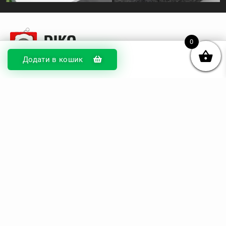
0
Додати в кошик
© DIKOcase 2026
ФОП Карпенко Альона Андріївна
Розділи
Про компанію
Доставка та оплата
Обмін та повернення
Блог