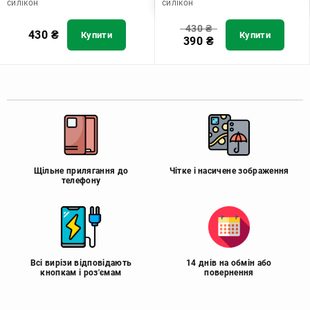
силікон
силікон
430
₴
430
₴
Купити
Купити
390
₴
Щільне прилягання до
Чітке і насичене зображення
телефону
Всі вирізи відповідають
14 днів на обмін або
кнопкам і роз'ємам
повернення