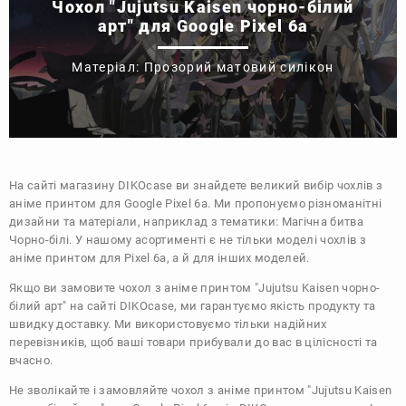
Чохол "Jujutsu Kaisen чорно-білий
арт" для Google Pixel 6a
Матеріал: Прозорий матовий силікон
На сайті магазину
DIKOcase
ви знайдете великий вибір чохлів з
аніме принтом для Google Pixel 6a. Ми пропонуємо різноманітні
дизайни та матеріали, наприклад з тематики:
Магічна битва
Чорно-білі
. У нашому асортименті є не тільки моделі чохлів з
аніме принтом для Pixel 6a, а й для інших моделей.
Якщо ви замовите чохол з аніме принтом "Jujutsu Kaisen чорно-
білий арт" на сайті DIKOcase, ми гарантуємо якість продукту та
швидку доставку. Ми використовуємо тільки надійних
перевізників, щоб ваші товари прибували до вас в цілісності та
вчасно.
Не зволікайте і замовляйте чохол з аніме принтом "Jujutsu Kaisen