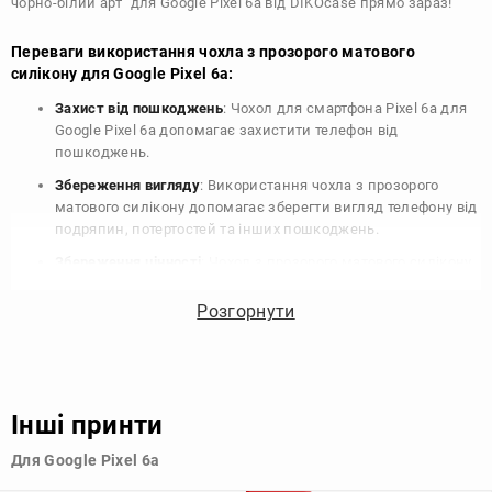
чорно-білий арт" для Google Pixel 6a від DIKOcase прямо зараз!
Переваги використання чохла з прозорого матового
силікону для Google Pixel 6a:
Захист від пошкоджень
: Чохол для смартфона Pixel 6a для
Google Pixel 6a допомагає захистити телефон від
пошкоджень.
Збереження вигляду
: Використання чохла з прозорого
матового силікону допомагає зберегти вигляд телефону від
подряпин, потертостей та інших пошкоджень.
Збереження цінності
: Чохол з прозорого матового силікону
для Google Pixel 6a допомагає зберегти цінність вашого
телефону, що особливо важливо для людей, які планують
Розгорнути
продати свій пристрій в майбутньому.
Варіативність дизайну
: Наявність великого вибору чохлів
для Google Pixel 6a з прозорого матового силікону дозволяє
підібрати той, що найбільше відповідає вашому стилю та
Інші принти
особистому смаку.
Для Google Pixel 6a
Узагалі, чохол для телефону - це дуже корисний аксесуар, який
допомагає захистити ваш пристрій, зберегти його цінність і