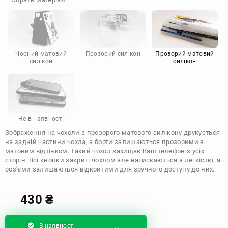
Doogee
Infinix
Sony
Motorola
Чорний матовий
Прозорий силікон
Прозорий матовий
силікон
силікон
Не в наявності
Зображення на чохоли з прозорого матового силікону друкується
на задній частини чохла, а борти залишаються прозорими з
матовим відтінком. Такий чохол захищає Ваш телефон з усіх
сторін. Всі кнопки закриті чохлом але натискаються з легкістю, а
роз'єми залишаються відкритими для зручного доступу до них.
430
₴
В наявності