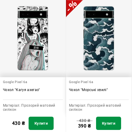
додати зручності в користуванні.
Google Pixel 6a
Google Pixel 6a
Чохол "Кагуя ахегао"
Чохол "Морські хвилі"
Матеріал:
Прозорий матовий
Матеріал:
Прозорий матовий
силікон
силікон
430
₴
430
₴
Купити
Купити
390
₴