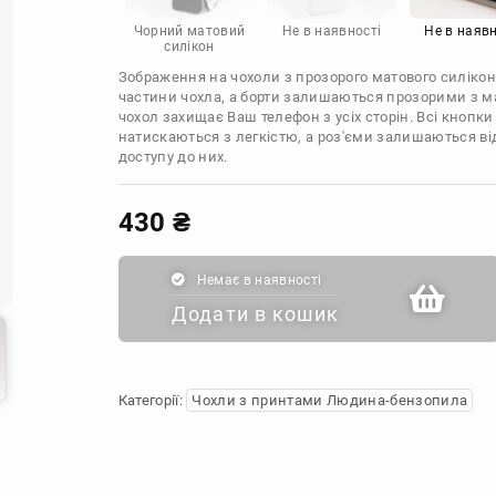
Infinix
Sony
Motorola
Чорний матовий
Не в наявності
Не в наявн
силікон
Зображення на чохоли з прозорого матового силікон
частини чохла, а борти залишаються прозорими з м
чохол захищає Ваш телефон з усіх сторін. Всі кнопки
натискаються з легкістю, а роз'єми залишаються в
доступу до них.
430
₴
Немає в наявності
Додати в кошик
Категорії:
Чохли з принтами Людина-бензопила