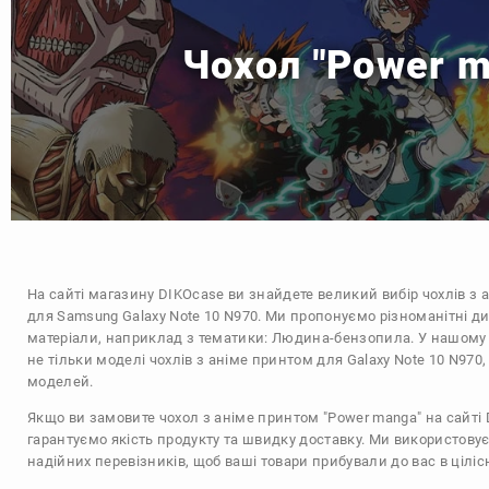
Чохол "Power m
На сайті магазину
DIKOcase
ви знайдете великий вибір чохлів з 
для Samsung Galaxy Note 10 N970. Ми пропонуємо різноманітні д
матеріали, наприклад з тематики:
Людина-бензопила
. У нашому
не тільки моделі чохлів з аніме принтом для Galaxy Note 10 N970,
моделей.
Якщо ви замовите чохол з аніме принтом "Power manga" на сайті
гарантуємо якість продукту та швидку доставку. Ми використову
надійних перевізників, щоб ваші товари прибували до вас в цілісн