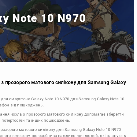
xy Note 10 N970
 з прозорого матового силікону для Samsung Galaxy
л для смартфона Galaxy Note 10 N970 для Samsung Galaxy Note 10
лефон від пошкоджень.
тання чохла з прозорого матового силікону допомагає зберегти
, потертостей та інших пошкоджень.
 прозорого матового силікону для Samsung Galaxy Note 10 N970
вашого телефону, що особливо важливо для людей, які планують