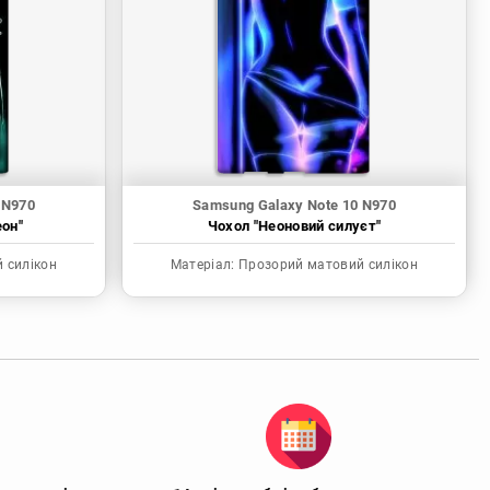
 N970
Samsung Galaxy Note 10 N970
еон"
Чохол "Неоновий силуєт"
 силікон
Матеріал:
Прозорий матовий силікон