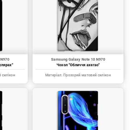
 N970
Samsung Galaxy Note 10 N970
улярах"
Чохол "Обличчя ахегао"
 силікон
Матеріал:
Прозорий матовий силікон