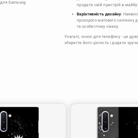
" для Samsung
продати свій пристрій в майбу
Варіативність дизайну
: Наявні
прозорого матового силікону 
та особистому смаку.
Узагалі, чохол для телефону - це ду
зберегти його цінність і додати зручн