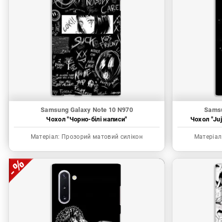
Samsung Galaxy Note 10 N970
Samsu
Чохол "Чорно-білі написи"
Чохол "Juj
Матеріал:
Прозорий матовий силікон
Матеріал