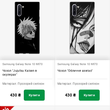
Samsung Galaxy Note 10 N970
Samsung Galaxy Note 10 N970
Чохол "Jujutsu Kaisen в
Чохол "Обличчя ахегао"
окулярах"
Матеріал:
Прозорий силікон
Матеріал:
Прозорий силікон
430
₴
430
₴
Купити
Купити