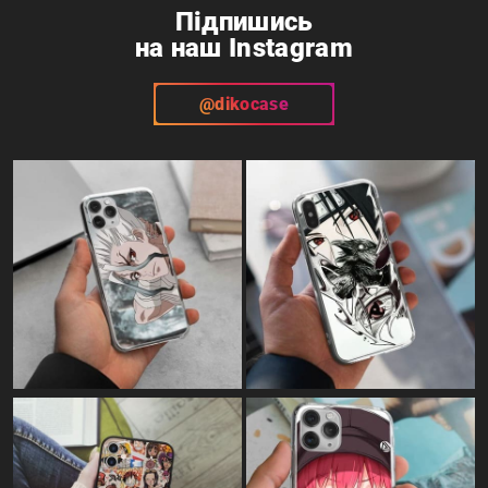
Підпишись
на наш Instagram
@dikocase