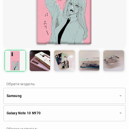
Обрати модель:
Samsung
Xiaomi
Samsung
Apple
Galaxy Note 10 N970
Huawei
Oppo
Realme
TECNO
ZTE
OnePlus
Google
Обрати матеріал: