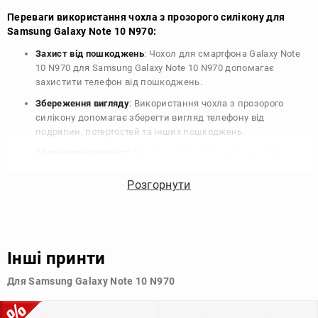
Переваги використання чохла з прозорого силікону для
Samsung Galaxy Note 10 N970:
Захист від пошкоджень
: Чохол для смартфона Galaxy Note
10 N970 для Samsung Galaxy Note 10 N970 допомагає
захистити телефон від пошкоджень.
Збереження вигляду
: Використання чохла з прозорого
силікону допомагає зберегти вигляд телефону від
подряпин, потертостей та інших пошкоджень.
Збереження цінності
: Чохол з прозорого силікону для
Samsung Galaxy Note 10 N970 допомагає зберегти цінність
вашого телефону, що особливо важливо для людей, які
Розгорнути
планують продати свій пристрій в майбутньому.
Варіативність дизайну
: Наявність великого вибору чохлів
для Samsung Galaxy Note 10 N970 з прозорого силікону
дозволяє підібрати той, що найбільше відповідає вашому
Інші принти
стилю та особистому смаку.
Для Samsung Galaxy Note 10 N970
Узагалі, чохол для телефону - це дуже корисний аксесуар, який
допомагає захистити ваш пристрій, зберегти його цінність і
додати зручності в користуванні.