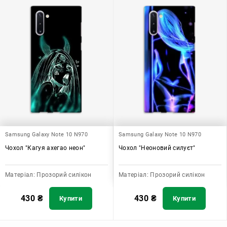
Samsung Galaxy Note 10 N970
Samsung Galaxy Note 10 N970
Чохол "Кагуя ахегао неон"
Чохол "Неоновий силуєт"
Матеріал:
Прозорий силікон
Матеріал:
Прозорий силікон
430
₴
430
₴
Купити
Купити