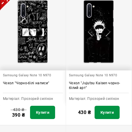
Samsung Galaxy Note 10 N970
Samsung Galaxy Note 10 N970
Чохол "Чорно-білі написи"
Чохол "Jujutsu Kaisen чорно-
білий арт"
Матеріал:
Прозорий силікон
Матеріал:
Прозорий силікон
430
₴
430
₴
Купити
Купити
390
₴