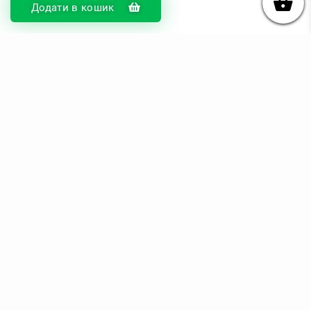
Додати в кошик
© DIKOcase 2026
ФОП Карпенко Альона Андріївна
Розділи
Про компанію
Доставка та оплата
Обмін та повернення
Блог
Купити чохли з чорного силікону
Купити чохли з термопластику
Купити чохли з прозорого силікону
Аніме чохли - Міста