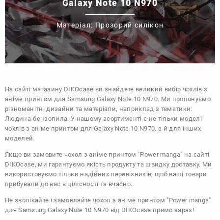
Galaxy Note 10 N970
Матеріал: Прозорий силікон
На сайті магазину
DIKOcase
ви знайдете великий вибір чохлів з
аніме принтом для Samsung Galaxy Note 10 N970. Ми пропонуємо
різноманітні дизайни та матеріали, наприклад з тематики:
Людина-бензопила
. У нашому асортименті є не тільки моделі
чохлів з аніме принтом для Galaxy Note 10 N970, а й для інших
моделей.
Якщо ви замовите чохол з аніме принтом "Power manga" на сайті
DIKOcase, ми гарантуємо якість продукту та швидку доставку. Ми
використовуємо тільки надійних перевізників, щоб ваші товари
прибували до вас в цілісності та вчасно.
Не зволікайте і замовляйте чохол з аніме принтом "Power manga"
для Samsung Galaxy Note 10 N970 від DIKOcase прямо зараз!