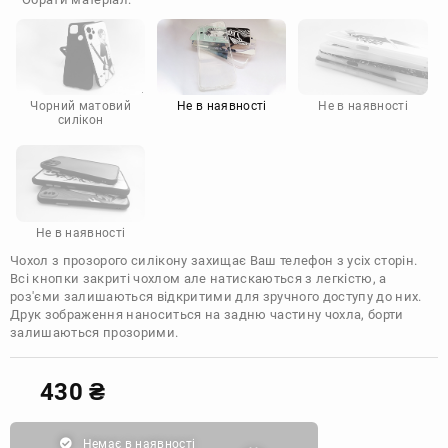
Doogee
Infinix
Sony
Motorola
Чорний матовий
Не в наявності
Не в наявності
силікон
Не в наявності
Чохол з прозорого силікону захищає Ваш телефон з усіх сторін.
Всі кнопки закриті чохлом але натискаються з легкістю, а
роз'єми залишаються відкритими для зручного доступу до них.
Друк зображення наноситься на задню частину чохла, борти
залишаються прозорими.
430
₴
Немає в наявності