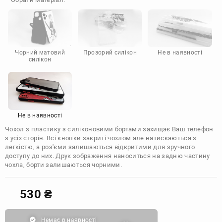
Doogee
Infinix
Sony
Motorola
Чорний матовий
Прозорий силікон
Не в наявності
силікон
Не в наявності
Чохол з пластику з силіконовими бортами захищає Ваш телефон
з усіх сторін. Всі кнопки закриті чохлом але натискаються з
легкістю, а роз'єми залишаються відкритими для зручного
доступу до них. Друк зображення наноситься на задню частину
чохла, борти залишаються чорними.
530
₴
Немає в наявності