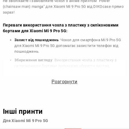
Не зволікайте і замовляйте чохол з аніме принтом "Power
(chainsaw man) manga" для Xiaomi Mi 9 Pro 5G від DIKOcase прямо
зараз!
Переваги використання чохла з пластику з силіконовими
бортами для Xiaomi Mi 9 Pro 5G:
Захист від пошкоджень
: Чохол для смартфона Mi 9 Pro 5G
для Xiaomi Mi 9 Pro 5G допомагає захистити телефон від
пошкоджень.
Збереження вигляду
: Використання чохла з пластику з
силіконовими бортами допомагає зберегти вигляд
телефону від подряпин, потертостей та інших пошкоджень.
Збереження цінності
: Чохол з пластику з силіконовими
Розгорнути
бортами для Xiaomi Mi 9 Pro 5G допомагає зберегти цінність
вашого телефону, що особливо важливо для людей, які
планують продати свій пристрій в майбутньому.
Варіативність дизайну
: Наявність великого вибору чохлів
Інші принти
для Xiaomi Mi 9 Pro 5G з пластику з силіконовими бортами
дозволяє підібрати той, що найбільше відповідає вашому
Для Xiaomi Mi 9 Pro 5G
стилю та особистому смаку.