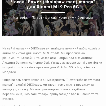
Чохол "Power (chainsaw man) manga"
для Xiaomi Mi 9 Pro 5G
Матеріал: Пластик з силіконовими бортами
На сайті магазину
DIKOcase
ви знайдете великий вибір чохлів з
аніме принтом для Xiaomi Mi 9 Pro 5G. Ми пропонуємо
різноманітні дизайни та матеріали, наприклад з тематики:
Людина-бензопила
Чорно-білі
. У нашому асортименті є не тільки
моделі чохлів з аніме принтом для Mi 9 Pro 5G, а й для інших
моделей.
Якщо ви замовите чохол з аніме принтом "Power (chainsaw man)
manga" на сайті DIKOcase, ми гарантуємо якість продукту та
швидку доставку. Ми використовуємо тільки надійних
перевізників, щоб ваші товари прибували до вас в цілісності та
вчасно.