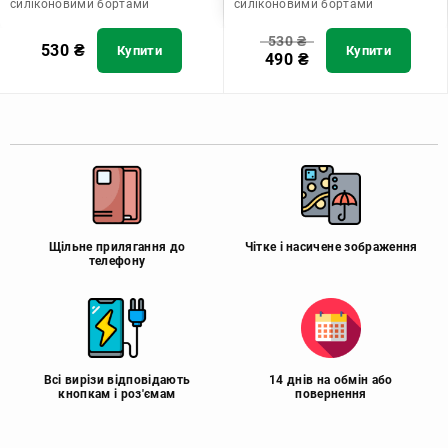
силіконовими бортами
силіконовими бортами
530
₴
530
₴
Купити
Купити
490
₴
Щільне прилягання до
Чітке і насичене зображення
телефону
Всі вирізи відповідають
14 днів на обмін або
кнопкам і роз'ємам
повернення