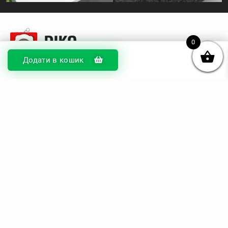
0
Додати в кошик
© DIKOcase 2026
ФОП Карпенко Альона Андріївна
Розділи
Про компанію
Доставка та оплата
Обмін та повернення
Блог