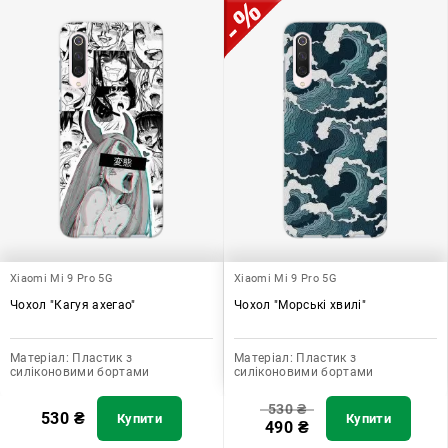
Узагалі, чохол для телефону - це дуже корисний аксесуар, який
допомагає захистити ваш пристрій, зберегти його цінність і
додати зручності в користуванні.
Xiaomi Mi 9 Pro 5G
Xiaomi Mi 9 Pro 5G
Чохол "Кагуя ахегао"
Чохол "Морські хвилі"
Матеріал:
Пластик з
Матеріал:
Пластик з
силіконовими бортами
силіконовими бортами
530
₴
530
₴
Купити
Купити
490
₴