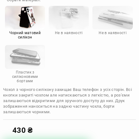
Doogee
Infinix
Sony
Motorola
Чорний матовий
Не в наявності
Не в наявності
силікон
Пластик з
силіконовими
бортами
Чохол з чорного силікону захищає Ваш телефон з усіх сторін. Всі
кнопки закриті чохлом але натискаються з легкістю, а роз'єми
залишаються відкритими для зручного доступу до них. Друк
зображення наноситься на задню частину чохла, борти
залишаються чорними.
430
₴