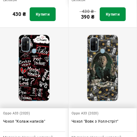
430
₴
430
₴
Купити
Купити
390
₴
Oppo A33 (2020)
Oppo A33 (2020)
Чохол "Колаж написів"
Чохол "Вовк з Уолл-стріт"