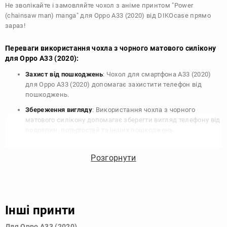
Не зволікайте і замовляйте чохол з аніме принтом "Power
(chainsaw man) manga" для Oppo A33 (2020) від DIKOcase прямо
зараз!
Переваги використання чохла з чорного матового силікону
для Oppo A33 (2020):
Захист від пошкоджень
: Чохол для смартфона A33 (2020)
для Oppo A33 (2020) допомагає захистити телефон від
пошкоджень.
Збереження вигляду
: Використання чохла з чорного
матового силікону допомагає зберегти вигляд телефону від
подряпин, потертостей та інших пошкоджень.
Збереження цінності
: Чохол з чорного матового силікону
для Oppo A33 (2020) допомагає зберегти цінність вашого
Розгорнути
телефону, що особливо важливо для людей, які планують
продати свій пристрій в майбутньому.
Варіативність дизайну
: Наявність великого вибору чохлів
для Oppo A33 (2020) з чорного матового силікону дозволяє
Інші принти
підібрати той, що найбільше відповідає вашому стилю та
особистому смаку.
Для Oppo A33 (2020)