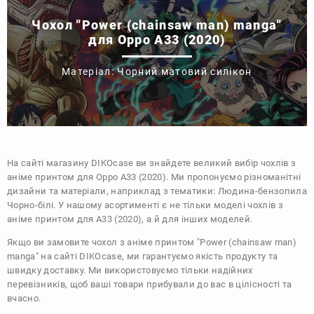
Чохол "Power (chainsaw man) manga"
для Oppo A33 (2020)
Матеріал: Чорний матовий силікон
На сайті магазину
DIKOcase
ви знайдете великий вибір чохлів з
аніме принтом для Oppo A33 (2020). Ми пропонуємо різноманітні
дизайни та матеріали, наприклад з тематики:
Людина-бензопила
Чорно-білі
. У нашому асортименті є не тільки моделі чохлів з
аніме принтом для A33 (2020), а й для інших моделей.
Якщо ви замовите чохол з аніме принтом "Power (chainsaw man)
manga" на сайті DIKOcase, ми гарантуємо якість продукту та
швидку доставку. Ми використовуємо тільки надійних
перевізників, щоб ваші товари прибували до вас в цілісності та
вчасно.