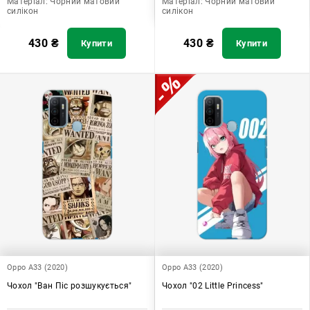
Матеріал:
Чорний матовий
Матеріал:
Чорний матовий
силікон
силікон
430
₴
430
₴
Купити
Купити
Oppo A33 (2020)
Oppo A33 (2020)
Чохол "Ван Піс розшукується"
Чохол "02 Little Princess"