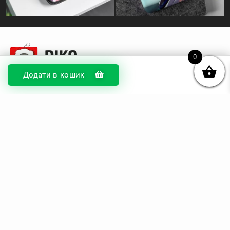
0
Додати в кошик
© DIKOcase 2026
ФОП Карпенко Альона Андріївна
Розділи
Про компанію
Доставка та оплата
Обмін та повернення