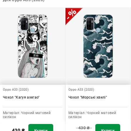
Узагалі, чохол для телефону - це дуже корисний аксесуар, який
допомагає захистити ваш пристрій, зберегти його цінність і
додати зручності в користуванні.
Oppo A33 (2020)
Oppo A33 (2020)
Чохол "Кагуя ахегао"
Чохол "Морські хвилі"
Матеріал:
Чорний матовий
Матеріал:
Чорний матовий
силікон
силікон
430
₴
430
₴
Купити
Купити