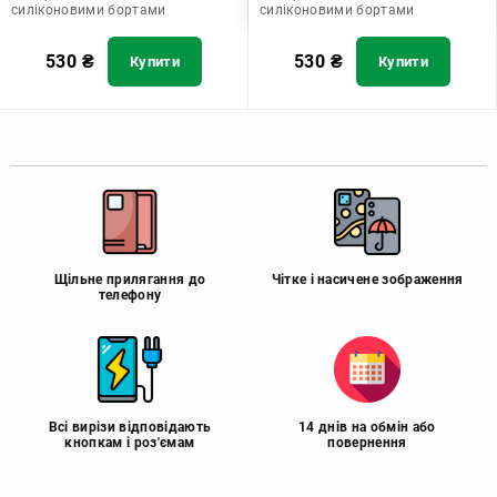
силіконовими бортами
силіконовими бортами
530
₴
530
₴
Купити
Купити
Щільне прилягання до
Чітке і насичене зображення
телефону
Всі вирізи відповідають
14 днів на обмін або
кнопкам і роз'ємам
повернення