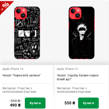
допомагає захистити ваш пристрій, зберегти його цінність і
додати зручності в користуванні.
Apple iPhone 14
Apple iPhone 14
Чохол "Чорно-білі написи"
Чохол "Jujutsu Kaisen чорно-
білий арт"
Матеріал:
Пластик з
Матеріал:
Пластик з
силіконовими бортами
силіконовими бортами
530
₴
530
₴
Купити
Купити
490
₴