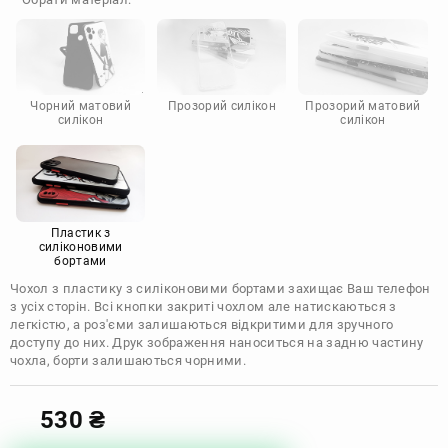
Doogee
Infinix
Sony
Motorola
Чорний матовий
Прозорий силікон
Прозорий матовий
силікон
силікон
Пластик з
силіконовими
бортами
Чохол з пластику з силіконовими бортами захищає Ваш телефон
з усіх сторін. Всі кнопки закриті чохлом але натискаються з
легкістю, а роз'єми залишаються відкритими для зручного
доступу до них. Друк зображення наноситься на задню частину
чохла, борти залишаються чорними.
530
₴