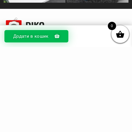
0
Додати в кошик
© DIKOcase 2026
ФОП Карпенко Альона Андріївна
Розділи
Про компанію
Доставка та оплата
Обмін та повернення
Блог