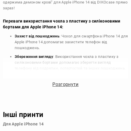
одержима демоном крові" для Apple iPhone 14 від DIKOcase прямо
зараз!
Переваги використання чохла з пластику з силіконовими
бортами для Apple iPhone 14:
Захист від пошкоджень
: Чохол для смартфона iPhone 14 для
Apple iPhone 14 допомагає захистити телефон від
пошкоджень.
Збереження вигляду
: Використання чохла з пластику з
силіконовими бортами допомагає зберегти вигляд
телефону від подряпин, потертостей та інших пошкоджень.
Збереження цінності
: Чохол з пластику з силіконовими
бортами для Apple iPhone 14 допомагає зберегти цінність
Розгорнути
вашого телефону, що особливо важливо для людей, які
планують продати свій пристрій в майбутньому.
Варіативність дизайну
: Наявність великого вибору чохлів
для Apple iPhone 14 з пластику з силіконовими бортами
Інші принти
дозволяє підібрати той, що найбільше відповідає вашому
стилю та особистому смаку.
Для Apple iPhone 14
Узагалі, чохол для телефону - це дуже корисний аксесуар, який