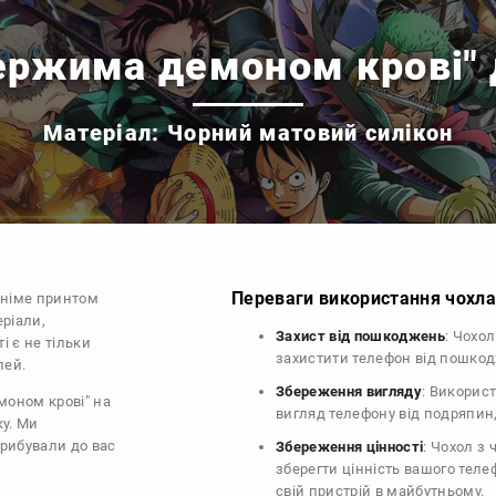
ержима демоном крові" 
Матеріал: Чорний матовий силікон
Переваги використання чохла 
аніме принтом
еріали,
Захист від пошкоджень
: Чохо
і є не тільки
захистити телефон від пошко
лей.
Збереження вигляду
: Викорис
моном крові" на
вигляд телефону від подряпин
ку. Ми
прибували до вас
Збереження цінності
: Чохол з
зберегти цінність вашого тел
свій пристрій в майбутньому.