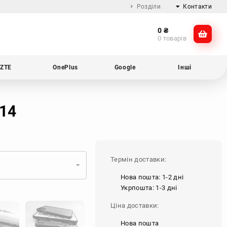
Розділи
Контакти
0
₴
Про компанію
@dikocase
0 товарів
Доставка та оплата
@dikocase
Обмін та повернення
ZTE
OnePlus
Google
Інші
Блог
 14
Термін доставки:
Нова пошта: 1-2 дні
Укрпошта: 1-3 дні
Ціна доставки:
Нова пошта