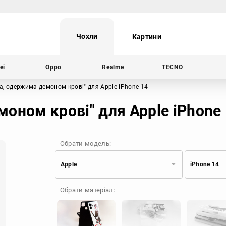
Чохли
Картини
ei
Oppo
Realme
TECNO
а, одержима демоном крові"
для Apple iPhone 14
оном крові" для Apple iPhone
Обрати модель:
Apple
iPhone 14
Xiaomi
Samsung
Обрати матеріал:
Apple
Huawei
Oppo
Realme
TECNO
ZTE
OnePlus
Google
Doogee