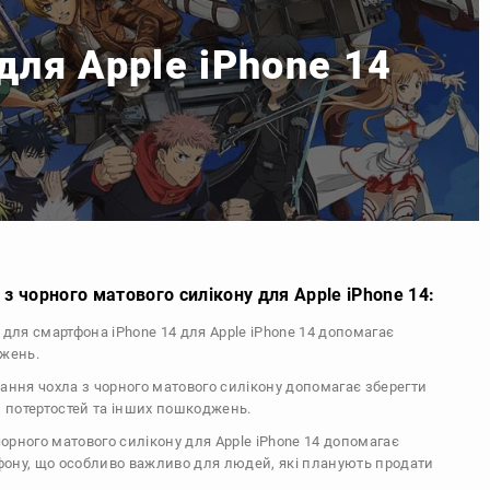
для Apple iPhone 14
з чорного матового силікону для Apple iPhone 14:
л для смартфона iPhone 14 для Apple iPhone 14 допомагає
джень.
тання чохла з чорного матового силікону допомагає зберегти
, потертостей та інших пошкоджень.
 чорного матового силікону для Apple iPhone 14 допомагає
ефону, що особливо важливо для людей, які планують продати