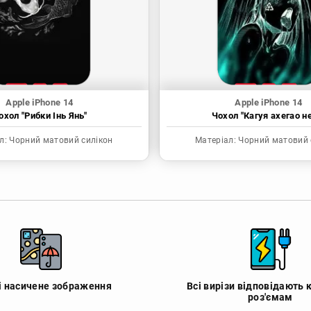
Apple iPhone 14
Apple iPhone 14
охол "Рибки Інь Янь"
Чохол "Кагуя ахегао н
л:
Чорний матовий силікон
Матеріал:
Чорний матовий 
 і насичене зображення
Всі вирізи відповідають 
роз'ємам