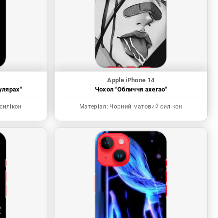
Apple iPhone 14
улярах"
Чохол "Обличчя ахегао"
силікон
Матеріал:
Чорний матовий силікон