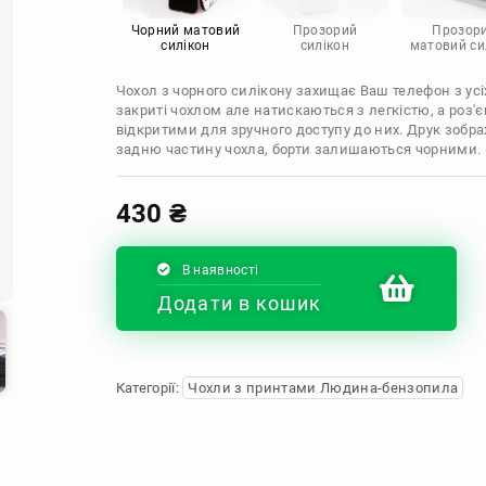
Infinix
Sony
Motorola
Чорний матовий
Прозорий
Прозор
силікон
силікон
матовий си
Чохол з чорного силікону захищає Ваш телефон з усіх
закриті чохлом але натискаються з легкістю, а роз
відкритими для зручного доступу до них. Друк зобр
задню частину чохла, борти залишаються чорними.
430
₴
В наявності
Додати в кошик
Категорії:
Чохли з принтами Людина-бензопила