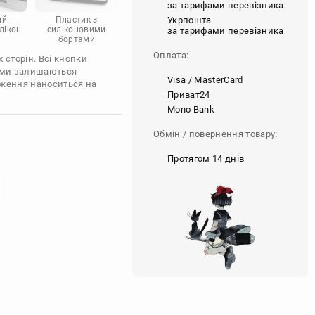
за тарифами перевізника
Укрпошта
ий
Пластик з
лікон
силіконовими
за тарифами перевізника
бортами
Оплата:
 сторін. Всі кнопки
'єми залишаються
Visa / MasterCard
аження наноситься на
Приват24
Mono Bank
Обмін / повернення товару:
Протягом 14 днів