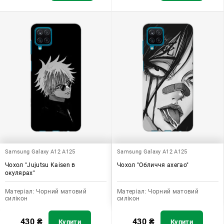
Samsung Galaxy A12 A125
Samsung Galaxy A12 A125
Чохол "Jujutsu Kaisen в
Чохол "Обличчя ахегао"
окулярах"
Матеріал:
Чорний матовий
Матеріал:
Чорний матовий
силікон
силікон
430
₴
430
₴
Купити
Купити