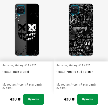
Samsung Galaxy A12 A125
Samsung Galaxy A12 A125
Чохол "face graffiti"
Чохол "Чорно-білі написи"
Матеріал:
Чорний матовий
Матеріал:
Чорний матовий
силікон
силікон
430
₴
430
₴
Купити
Купити