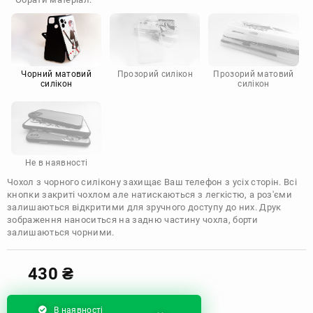
Doogee
Infinix
Sony
Motorola
Чорний матовий
Прозорий силікон
Прозорий матовий
силікон
силікон
Не в наявності
Чохол з чорного силікону захищає Ваш телефон з усіх сторін. Всі
кнопки закриті чохлом але натискаються з легкістю, а роз'єми
залишаються відкритими для зручного доступу до них. Друк
зображення наноситься на задню частину чохла, борти
залишаються чорними.
430
₴
В наявності