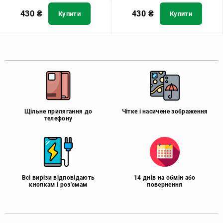
430
₴
430
₴
Купити
Купити
Щільне прилягання до
Чітке і насичене зображення
телефону
Всі вирізи відповідають
14 днів на обмін або
кнопкам і роз'ємам
повернення