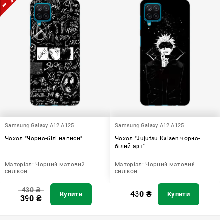
Samsung Galaxy A12 A125
Samsung Galaxy A12 A125
Чохол "Чорно-білі написи"
Чохол "Jujutsu Kaisen чорно-
білий арт"
Матеріал:
Чорний матовий
Матеріал:
Чорний матовий
силікон
силікон
430
₴
430
₴
Купити
Купити
390
₴