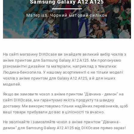
Samsung Galaxy A12 A125
Матеріал: Чорний матовий силікон
На сайті магазину
DIKOcase
ви знайдете великий вибір чохлів з
аніме принтом для Samsung Galaxy A12 A125. Ми пропонуємо
різноманітні дизайни та матеріали, наприклад з тематики:
Людина-бензопила
. У нашому асортименті є не тільки моделі
чохлів з аніме принтом для Galaxy A12 A125, а й для інших
моделей.
Якщо ви замовите чохол з аніме принтом "Дівчина - демон" на
сайті DIKOcase, ми гарантуємо якість продукту та швидку
доставку. Ми використовуємо тільки надійних перевізників, щоб
ваші товари прибували до вас в цілісності та вчасно.
Не зволікайте і замовляйте чохол з аніме принтом "Дівчина -
демон" для Samsung Galaxy A12 A125 від DIKOcase прямо зараз!