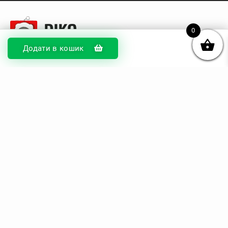
0
Додати в кошик
© DIKOcase 2026
ФОП Карпенко Альона Андріївна
Розділи
Про компанію
Доставка та оплата
Обмін та повернення
Блог
Купити чохли з чорного силікону