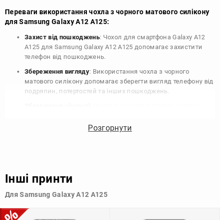
Переваги використання чохла з чорного матового силікону
для Samsung Galaxy A12 A125:
Захист від пошкоджень
: Чохол для смартфона Galaxy A12
A125 для Samsung Galaxy A12 A125 допомагає захистити
телефон від пошкоджень.
Збереження вигляду
: Використання чохла з чорного
матового силікону допомагає зберегти вигляд телефону від
подряпин, потертостей та інших пошкоджень.
Збереження цінності
: Чохол з чорного матового силікону
для Samsung Galaxy A12 A125 допомагає зберегти цінність
вашого телефону, що особливо важливо для людей, які
Розгорнути
планують продати свій пристрій в майбутньому.
Варіативність дизайну
: Наявність великого вибору чохлів
для Samsung Galaxy A12 A125 з чорного матового силікону
дозволяє підібрати той, що найбільше відповідає вашому
Інші принти
стилю та особистому смаку.
Для Samsung Galaxy A12 A125
Узагалі, чохол для телефону - це дуже корисний аксесуар, який
допомагає захистити ваш пристрій, зберегти його цінність і
додати зручності в користуванні.