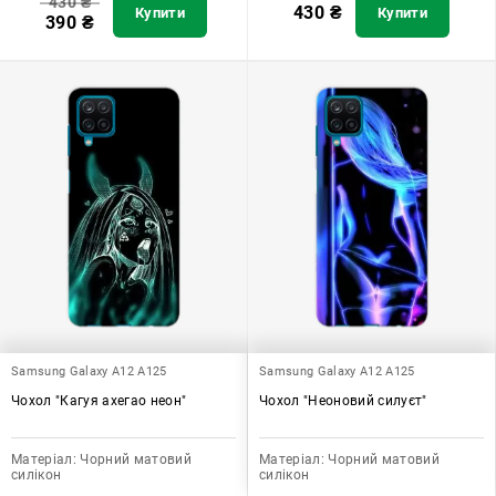
430
₴
430
₴
Купити
Купити
390
₴
Samsung Galaxy A12 A125
Samsung Galaxy A12 A125
Чохол "Кагуя ахегао неон"
Чохол "Неоновий силуєт"
Матеріал:
Чорний матовий
Матеріал:
Чорний матовий
силікон
силікон