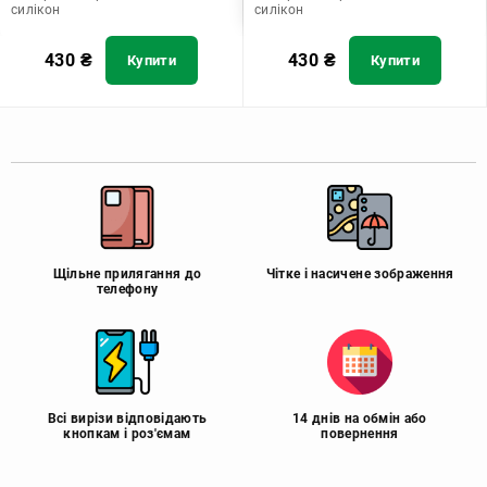
силікон
силікон
430
₴
430
₴
Купити
Купити
Щільне прилягання до
Чітке і насичене зображення
телефону
Всі вирізи відповідають
14 днів на обмін або
кнопкам і роз'ємам
повернення