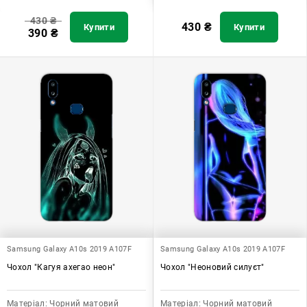
430
₴
430
₴
Купити
Купити
390
₴
Samsung Galaxy A10s 2019 A107F
Samsung Galaxy A10s 2019 A107F
Чохол "Кагуя ахегао неон"
Чохол "Неоновий силуєт"
Матеріал:
Чорний матовий
Матеріал:
Чорний матовий