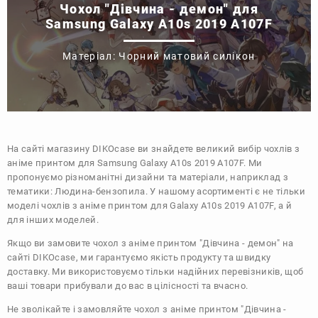
Чохол "Дівчина - демон" для
Samsung Galaxy A10s 2019 A107F
Матеріал: Чорний матовий силікон
На сайті магазину
DIKOcase
ви знайдете великий вибір чохлів з
аніме принтом для Samsung Galaxy A10s 2019 A107F. Ми
пропонуємо різноманітні дизайни та матеріали, наприклад з
тематики:
Людина-бензопила
. У нашому асортименті є не тільки
моделі чохлів з аніме принтом для Galaxy A10s 2019 A107F, а й
для інших моделей.
Якщо ви замовите чохол з аніме принтом "Дівчина - демон" на
сайті DIKOcase, ми гарантуємо якість продукту та швидку
доставку. Ми використовуємо тільки надійних перевізників, щоб
ваші товари прибували до вас в цілісності та вчасно.
Не зволікайте і замовляйте чохол з аніме принтом "Дівчина -