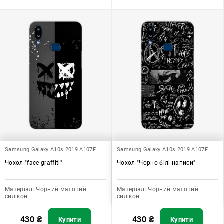
Samsung Galaxy A10s 2019 A107F
Samsung Galaxy A10s 2019 A107F
Чохол "face graffiti"
Чохол "Чорно-білі написи"
Матеріал:
Чорний матовий
Матеріал:
Чорний матовий
силікон
силікон
430
₴
430
₴
Купити
Купити