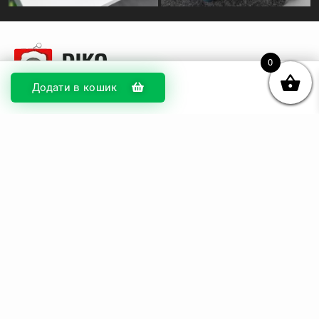
0
Додати в кошик
© DIKOcase 2026
ФОП Карпенко Альона Андріївна
Розділи
Про компанію
Доставка та оплата
Обмін та повернення
Блог