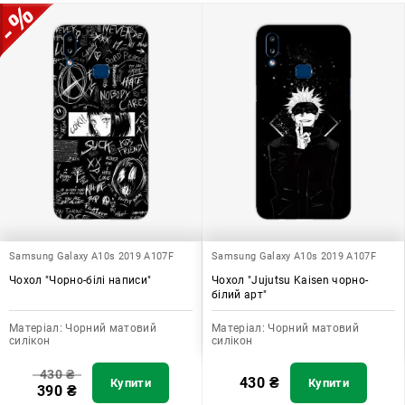
допомагає захистити ваш пристрій, зберегти його цінність і
додати зручності в користуванні.
Samsung Galaxy A10s 2019 A107F
Samsung Galaxy A10s 2019 A107F
Чохол "Чорно-білі написи"
Чохол "Jujutsu Kaisen чорно-
білий арт"
Матеріал:
Чорний матовий
Матеріал:
Чорний матовий
силікон
силікон
430
₴
430
₴
Купити
Купити
390
₴