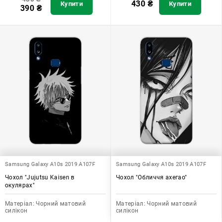
430
₴
Купити
Купити
390
₴
Samsung Galaxy A10s 2019 A107F
Samsung Galaxy A10s 2019 A107F
Чохол "Jujutsu Kaisen в
Чохол "Обличчя ахегао"
окулярах"
Матеріал:
Чорний матовий
Матеріал:
Чорний матовий
силікон
силікон