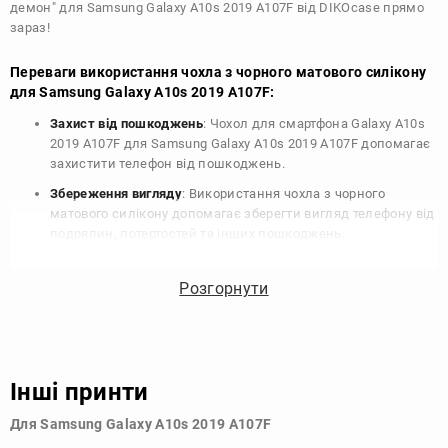
демон" для Samsung Galaxy A10s 2019 A107F від DIKOcase прямо
зараз!
Переваги використання чохла з чорного матового силікону
для Samsung Galaxy A10s 2019 A107F:
Захист від пошкоджень
: Чохол для смартфона Galaxy A10s
2019 A107F для Samsung Galaxy A10s 2019 A107F допомагає
захистити телефон від пошкоджень.
Збереження вигляду
: Використання чохла з чорного
матового силікону допомагає зберегти вигляд телефону від
подряпин, потертостей та інших пошкоджень.
Збереження цінності
: Чохол з чорного матового силікону
для Samsung Galaxy A10s 2019 A107F допомагає зберегти
Розгорнути
цінність вашого телефону, що особливо важливо для
людей, які планують продати свій пристрій в майбутньому.
Варіативність дизайну
: Наявність великого вибору чохлів
для Samsung Galaxy A10s 2019 A107F з чорного матового
Інші принти
силікону дозволяє підібрати той, що найбільше відповідає
вашому стилю та особистому смаку.
Для Samsung Galaxy A10s 2019 A107F
Узагалі, чохол для телефону - це дуже корисний аксесуар, який