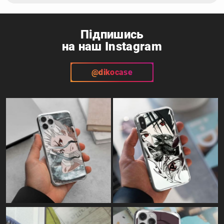
Підпишись
на наш Instagram
@dikocase