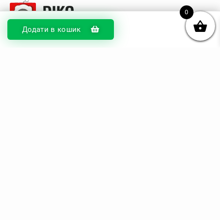
0
Додати в кошик
© DIKOcase 2026
ФОП Карпенко Альона Андріївна
Розділи
Про компанію
Доставка та оплата
Обмін та повернення
Блог
Купити чохли з чорного силікону
Купити чохли з термопластику