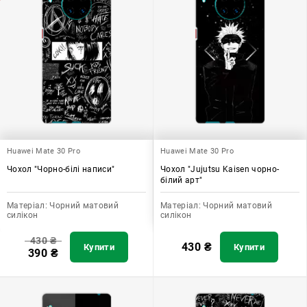
Huawei Mate 30 Pro
Huawei Mate 30 Pro
Чохол "Чорно-білі написи"
Чохол "Jujutsu Kaisen чорно-
білий арт"
Матеріал:
Чорний матовий
Матеріал:
Чорний матовий
силікон
силікон
430
₴
430
₴
Купити
Купити
390
₴