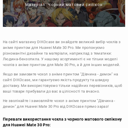
Матеріал: Чорний матовий силікон
На сайті магазину
DIKOcase
ви знайдете великий вибір чохлів з
аніме принтом для Huawei Mate 30 Pro. Ми пропонуємо
різноманітні дизайни та матеріали, наприклад з тематики:
Людина-бензопила
. У нашому асортименті є не тільки моделі
чохлів з аніме принтом для Mate 30 Pro, а й для інших моделей.
Якщо ви замовите чохол з аніме принтом "Дівчина - демон" на
сайті DIKOcase, ми гарантуємо якість продукту та швидку
доставку. Ми використовуємо тільки надійних перевізників, щоб
ваші товари прибували до вас в цілісності та вчасно.
Не зволікайте і замовляйте чохол з аніме принтом "Дівчина -
демон" для Huawei Mate 30 Pro від DIKOcase прямо зараз!
Переваги використання чохла з чорного матового силікону
для Huawei Mate 30 Pro: