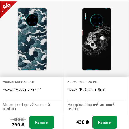
Huawei Mate 30 Pro
Huawei Mate 30 Pro
Чохол "Морські хвилі"
Чохол "Рибки Інь Янь"
Матеріал:
Чорний матовий
Матеріал:
Чорний матовий
силікон
силікон
430
₴
430
₴
Купити
Купити
390
₴