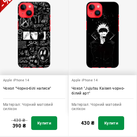
Apple iPhone 14
Apple iPhone 14
Чохол "Чорно-білі написи"
Чохол "Jujutsu Kaisen чорно-
білий арт"
Матеріал:
Чорний матовий
Матеріал:
Чорний матовий
силікон
силікон
430
₴
430
₴
Купити
Купити
390
₴