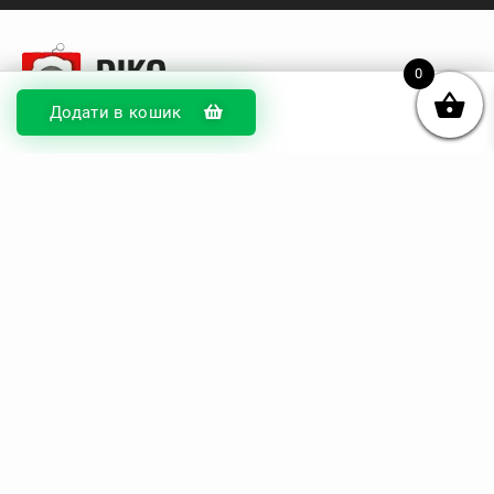
0
Додати в кошик
© DIKOcase 2026
ФОП Карпенко Альона Андріївна
Розділи
Про компанію
Доставка та оплата
Обмін та повернення
Блог
Купити чохли з чорного силікону