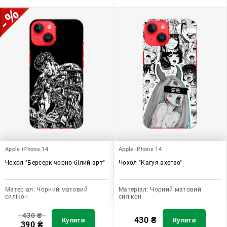
Apple iPhone 14
Apple iPhone 14
Чохол "Берсерк чорно-білий арт"
Чохол "Кагуя ахегао"
Матеріал:
Чорний матовий
Матеріал:
Чорний матовий
силікон
силікон
430
₴
430
₴
Купити
Купити
390
₴