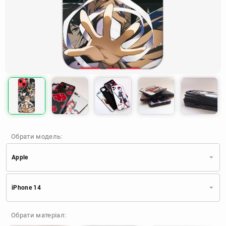
Обрати модель:
Apple
Xiaomi
Samsung
Apple
iPhone 14
Huawei
Oppo
Realme
TECNO
ZTE
OnePlus
Google
Обрати матеріал:
Doogee
Infinix
Sony