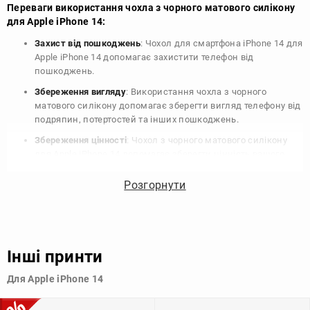
Переваги використання чохла з чорного матового силікону
для Apple iPhone 14:
Захист від пошкоджень
: Чохол для смартфона iPhone 14 для
Apple iPhone 14 допомагає захистити телефон від
пошкоджень.
Збереження вигляду
: Використання чохла з чорного
матового силікону допомагає зберегти вигляд телефону від
подряпин, потертостей та інших пошкоджень.
Збереження цінності
: Чохол з чорного матового силікону
для Apple iPhone 14 допомагає зберегти цінність вашого
телефону, що особливо важливо для людей, які планують
продати свій пристрій в майбутньому.
Розгорнути
Варіативність дизайну
: Наявність великого вибору чохлів
для Apple iPhone 14 з чорного матового силікону дозволяє
підібрати той, що найбільше відповідає вашому стилю та
особистому смаку.
Інші принти
Узагалі, чохол для телефону - це дуже корисний аксесуар, який
Для Apple iPhone 14
допомагає захистити ваш пристрій, зберегти його цінність і
додати зручності в користуванні.