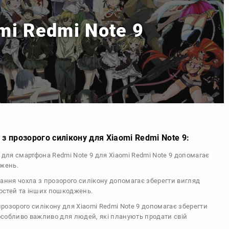
mi Redmi Note 9
з прозорого силікону для Xiaomi Redmi Note 9:
л для смартфона Redmi Note 9 для Xiaomi Redmi Note 9 допомагає
джень.
тання чохла з прозорого силікону допомагає зберегти вигляд
тостей та інших пошкоджень.
 прозорого силікону для Xiaomi Redmi Note 9 допомагає зберегти
 особливо важливо для людей, які планують продати свій