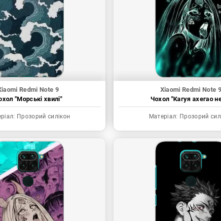
Xiaomi Redmi Note 9
Xiaomi Redmi Note 
охол "Морські хвилі"
Чохол "Кагуя ахегао н
ріал:
Прозорий силікон
Матеріал:
Прозорий сил