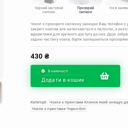
Infinix
Sony
Motorola
Чорний матовий
Прозорий
Не в наявн
силікон
силікон
Чохол з прозорого силікону захищає Ваш телефон з ус
закриті чохлом але натискаються з легкістю, а роз
відкритими для зручного доступу до них. Друк зобр
задню частину чохла, борти залишаються прозорим
430
₴
В наявності
Додати в кошик
Категорії:
Чохли з принтами Клинок який знищує д
Чохли з принтами Чорно-білі