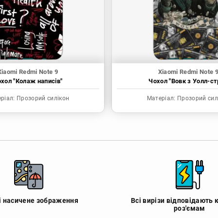
Xiaomi Redmi Note 9
Xiaomi Redmi Note 
хол "Колаж написів"
Чохол "Вовк з Уолл-ст
ріал:
Прозорий силікон
Матеріал:
Прозорий сил
 і насичене зображення
Всі вирізи відповідають 
роз'ємам