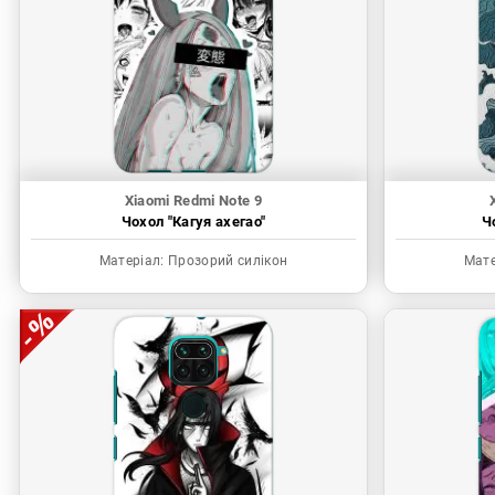
Xiaomi Redmi Note 9
Чохол "Кагуя ахегао"
Ч
Матеріал:
Прозорий силікон
Мате