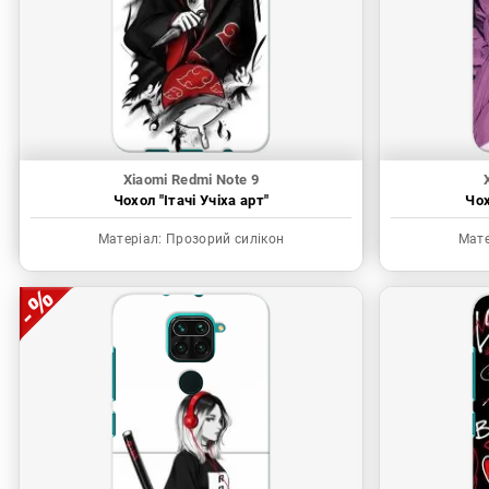
Xiaomi Redmi Note 9
Чохол "Ітачі Учіха арт"
Чох
Матеріал:
Прозорий силікон
Мате