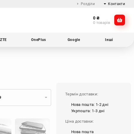
Розділи
Контакти
0
₴
Про компанію
@dikocase
0 товарів
Доставка та оплата
@dikocase
Обмін та повернення
ZTE
OnePlus
Google
Інші
Блог
Термін доставки:
9
Нова пошта: 1-2 дні
Укрпошта: 1-3 дні
Ціна доставки:
Нова пошта