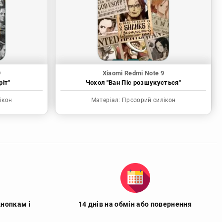
9
Xiaomi Redmi Note 9
ріт"
Чохол "Ван Піс розшукується"
ікон
Матеріал:
Прозорий силікон
кнопкам і
14 днів на обмін або повернення