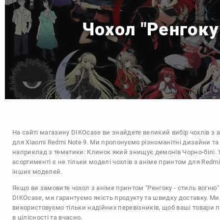
Чохол "Ренгоку
На сайті магазину
DIKOcase
ви знайдете великий вибір чохлів з 
для Xiaomi Redmi Note 9. Ми пропонуємо різноманітні дизайни та
наприклад з тематики:
Клинок який знищує демонів
Чорно-білі
.
асортименті є не тільки моделі чохлів з аніме принтом для Redmi 
інших моделей.
Якщо ви замовите чохол з аніме принтом "Ренгоку - стиль вогню" 
DIKOcase, ми гарантуємо якість продукту та швидку доставку. Ми
використовуємо тільки надійних перевізників, щоб ваші товари 
в цілісності та вчасно.