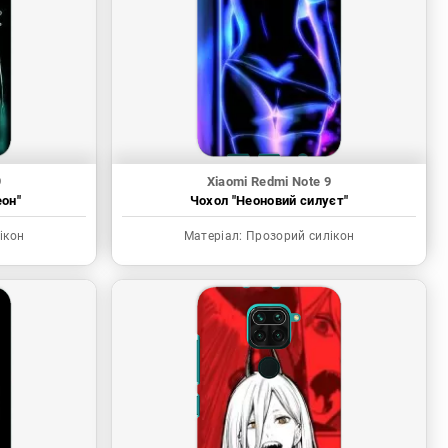
9
Xiaomi Redmi Note 9
еон"
Чохол "Неоновий силуєт"
ікон
Матеріал:
Прозорий силікон