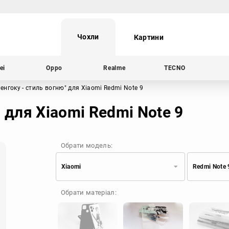
Чохли
Картини
ei
Oppo
Realme
TECNO
Ренгоку - стиль вогню"
для Xiaomi Redmi Note 9
 для Xiaomi Redmi Note 9
Обрати модель:
Xiaomi
Redmi Note 
Xiaomi
Samsung
Обрати матеріал:
Apple
Huawei
Oppo
Realme
TECNO
ZTE
OnePlus
Google
Doogee