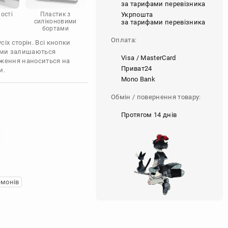
за тарифами перевізника
Укрпошта
ості
Пластик з
силіконовими
за тарифами перевізника
бортами
Оплата:
іх сторін. Всі кнопки
'єми залишаються
Visa / MasterCard
аження наноситься на
Приват24
и.
Mono Bank
Обмін / повернення товару:
Протягом 14 днів
емонів