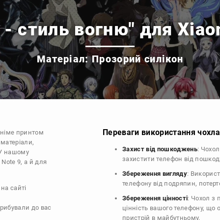
 - стиль вогню" для Xiao
Матеріал: Прозорий силікон
Переваги використання чохла 
аніме принтом
 матеріали,
Захист від пошкоджень
: Чохо
 У нашому
захистити телефон від пошко
Note 9, а й для
Збереження вигляду
: Викорис
телефону від подряпин, потер
на сайті
Збереження цінності
: Чохол з
прибували до вас
цінність вашого телефону, що
пристрій в майбутньому.