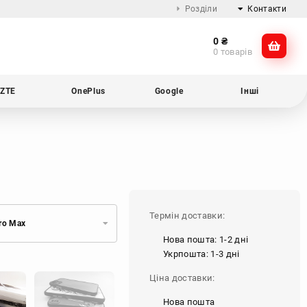
Розділи
Контакти
0
₴
Про компанію
@dikocase
0 товарів
Доставка та оплата
@dikocase
Обмін та повернення
ZTE
OnePlus
Google
Інші
Блог
Термін доставки:
ro Max
Нова пошта: 1-2 дні
Укрпошта: 1-3 дні
Ціна доставки:
Нова пошта