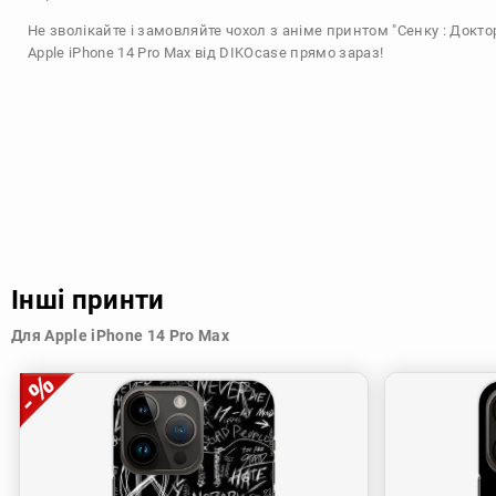
Не зволікайте і замовляйте чохол з аніме принтом "Сенку : Докто
Apple iPhone 14 Pro Max від DIKOcase прямо зараз!
Інші принти
Для Apple iPhone 14 Pro Max