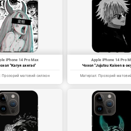
ple iPhone 14 Pro Max
Apple iPhone 14 Pro 
охол "Кагуя ахегао"
Чохол "Jujutsu Kaisen в ок
:
Прозорий матовий силікон
Матеріал:
Прозорий матовий