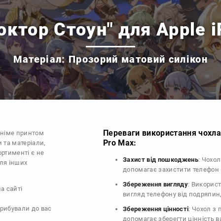
октор Стоун" для Apple 
Матеріал: Прозорий матовий силікон
Переваги використання чохла 
аніме принтом
Pro Max:
 та матеріали,
ортименті є не
Захист від пошкоджень
: Чохол
для інших
допомагає захистити телефон
Збереження вигляду
: Викорис
а сайті
вигляд телефону від подряпин
прибували до вас
Збереження цінності
: Чохол з 
допомагає зберегти цінність 