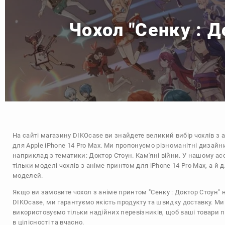
Чохол "Сенку : Д
На сайті магазину
DIKOcase
ви знайдете великий вибір чохлів з 
для Apple iPhone 14 Pro Max. Ми пропонуємо різноманітні дизайни
наприклад з тематики:
Доктор Стоун. Кам'яні війни
. У нашому ас
тільки моделі чохлів з аніме принтом для iPhone 14 Pro Max, а й 
моделей.
Якщо ви замовите чохол з аніме принтом "Сенку : Доктор Стоун" н
DIKOcase, ми гарантуємо якість продукту та швидку доставку. Ми
використовуємо тільки надійних перевізників, щоб ваші товари 
в цілісності та вчасно.