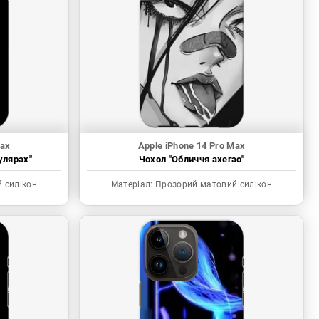
Max
Apple iPhone 14 Pro Max
улярах"
Чохол "Обличчя ахегао"
 силікон
Матеріал:
Прозорий матовий силікон