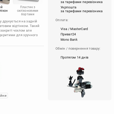
за тарифами перевізника
Укрпошта
ий
Пластик з
лікон
силіконовими
за тарифами перевізника
бортами
Оплата:
у друкується на задній
атовим відтінком. Такий
Visa / MasterCard
 закриті чохлом але
Приват24
ідкритими для зручного
Mono Bank
Обмін / повернення товару:
Протягом 14 днів
ійни