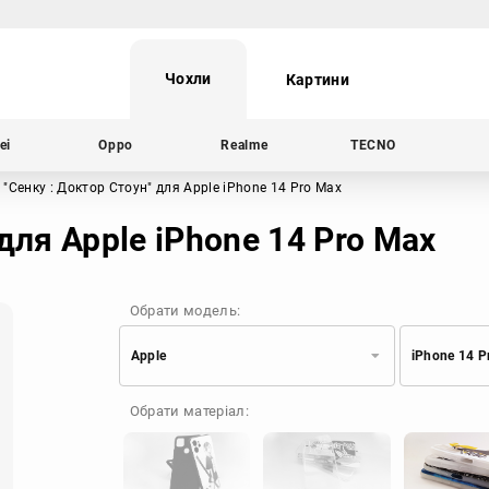
Чохли
Картини
ei
Oppo
Realme
TECNO
"Сенку : Доктор Стоун"
для Apple iPhone 14 Pro Max
для Apple iPhone 14 Pro Max
Обрати модель:
Apple
iPhone 14 P
Xiaomi
Samsung
Обрати матеріал:
Apple
Huawei
Oppo
Realme
TECNO
ZTE
OnePlus
Google
Doogee