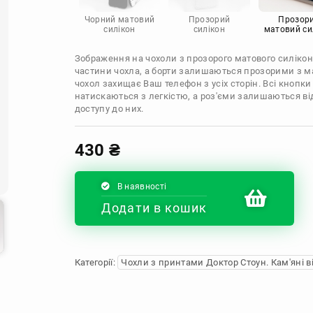
Infinix
Sony
Motorola
Чорний матовий
Прозорий
Прозор
силікон
силікон
матовий си
Зображення на чохоли з прозорого матового силікон
частини чохла, а борти залишаються прозорими з м
чохол захищає Ваш телефон з усіх сторін. Всі кнопки
натискаються з легкістю, а роз'єми залишаються в
доступу до них.
430
₴
В наявності
Додати в кошик
Категорії:
Чохли з принтами Доктор Стоун. Кам'яні в