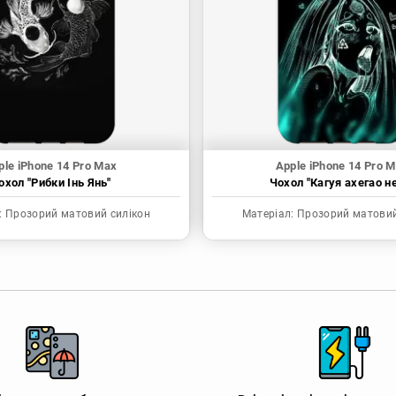
ple iPhone 14 Pro Max
Apple iPhone 14 Pro 
охол "Рибки Інь Янь"
Чохол "Кагуя ахегао н
:
Прозорий матовий силікон
Матеріал:
Прозорий матовий