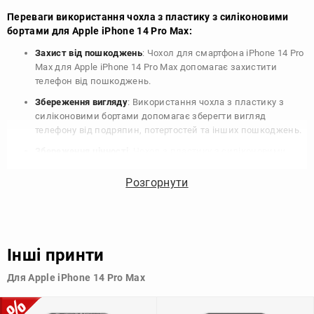
Переваги використання чохла з пластику з силіконовими
бортами для Apple iPhone 14 Pro Max:
Захист від пошкоджень
: Чохол для смартфона iPhone 14 Pro
Max для Apple iPhone 14 Pro Max допомагає захистити
телефон від пошкоджень.
Збереження вигляду
: Використання чохла з пластику з
силіконовими бортами допомагає зберегти вигляд
телефону від подряпин, потертостей та інших пошкоджень.
Збереження цінності
: Чохол з пластику з силіконовими
бортами для Apple iPhone 14 Pro Max допомагає зберегти
цінність вашого телефону, що особливо важливо для
Розгорнути
людей, які планують продати свій пристрій в майбутньому.
Варіативність дизайну
: Наявність великого вибору чохлів
для Apple iPhone 14 Pro Max з пластику з силіконовими
бортами дозволяє підібрати той, що найбільше відповідає
Інші принти
вашому стилю та особистому смаку.
Для Apple iPhone 14 Pro Max
Узагалі, чохол для телефону - це дуже корисний аксесуар, який
допомагає захистити ваш пристрій, зберегти його цінність і
додати зручності в користуванні.