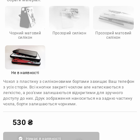
Doogee
Infinix
Sony
Motorola
Чорний матовий
Прозорий силікон
Прозорий матовий
силікон
силікон
Не в наявності
Чохол з пластику з силіконовими бортами захищає Ваш телефон
з усіх сторін. Всі кнопки закриті чохлом але натискаються з
легкістю, а роз'єми залишаються відкритими для зручного
доступу до них. Друк зображення наноситься на задню частину
чохла, борти залишаються чорними.
530
₴
Немає в наявності