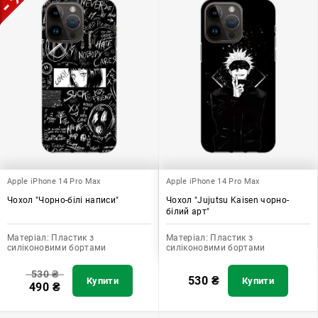
Apple iPhone 14 Pro Max
Apple iPhone 14 Pro Max
Чохол "Чорно-білі написи"
Чохол "Jujutsu Kaisen чорно-
білий арт"
Матеріал:
Пластик з
Матеріал:
Пластик з
силіконовими бортами
силіконовими бортами
530
₴
530
₴
Купити
Купити
490
₴