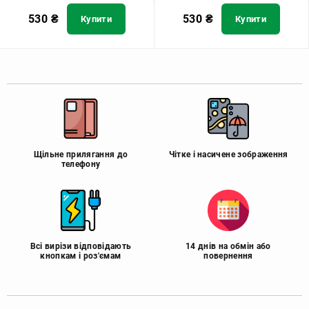
530
₴
530
₴
Купити
Купити
Щільне прилягання до
Чітке і насичене зображення
телефону
Всі вирізи відповідають
14 днів на обмін або
кнопкам і роз'ємам
повернення