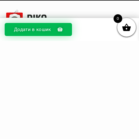
0
Додати в кошик
© DIKOcase 2026
ФОП Карпенко Альона Андріївна
Розділи
Про компанію
Доставка та оплата
Обмін та повернення
Блог
Купити чохли з чорного силікону