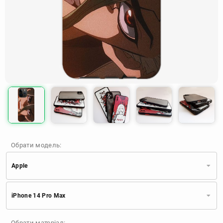
Обрати модель:
Apple
Xiaomi
Samsung
Apple
iPhone 14 Pro Max
Huawei
Oppo
Realme
TECNO
ZTE
OnePlus
Google
Обрати матеріал: