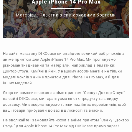
Apple iPhone 14 Pro Max
Матеріал: Пластик з силіконовими бортами
На сайті магазину
DIKOcase
ви знайдете великий вибір чохлів з
аніме принтом для Apple iPhone 14 Pro Max. Ми пропонуємо
різноманітні дизайни та матеріали, наприклад з тематики:
Доктор Стоун. Кам'яні війни
. У нашому асортименті є не тільки
моделі чохлів з аніме принтом для iPhone 14 Pro Max, а й для
інших моделей.
Якщо ви замовите чохол з аніме принтом "Сенку : Доктор Стоун"
на сайті DIKOcase, ми гарантуємо якість продукту та швидку
доставку. Ми використовуємо тільки надійних перевізників, щоб
ваші товари прибували до вас в цілісності та вчасно.
Не зволікайте і замовляйте чохол з аніме принтом "Сенку : Доктор
Стоун" для Apple iPhone 14 Pro Max від DIKOcase прямо зараз!